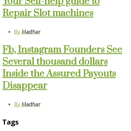
Your Self-help guide to
Repair Slot machines
By
liladhar
Fb, Instagram Founders See
Several thousand dollars
Inside the Assured Payouts
Disappear
By
liladhar
Tags