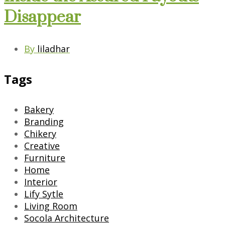
Disappear
By
liladhar
Tags
Bakery
Branding
Chikery
Creative
Furniture
Home
Interior
Lify Sytle
Living Room
Socola Architecture