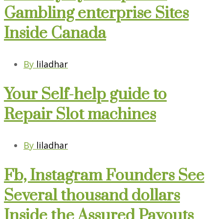
Gambling enterprise Sites
Inside Canada
By
liladhar
Your Self-help guide to
Repair Slot machines
By
liladhar
Fb, Instagram Founders See
Several thousand dollars
Inside the Assured Payouts