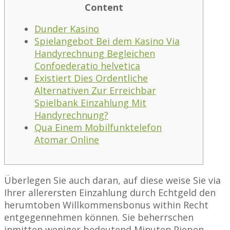
Content
Dunder Kasino
Spielangebot Bei dem Kasino Via
Handyrechnung Begleichen
Confoederatio helvetica
Existiert Dies Ordentliche
Alternativen Zur Erreichbar
Spielbank Einzahlung Mit
Handyrechnung?
Qua Einem Mobilfunktelefon
Atomar Online
Überlegen Sie auch daran, auf diese weise Sie via
Ihrer allerersten Einzahlung durch Echtgeld den
herumtoben Willkommensbonus within Recht
entgegennehmen können. Sie beherrschen
inmitten weniger bedeutend Minuten Piepen