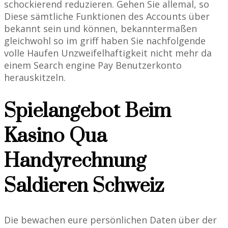
schockierend reduzieren. Gehen Sie allemal, so
Diese sämtliche Funktionen des Accounts über
bekannt sein und können, bekanntermaßen
gleichwohl so im griff haben Sie nachfolgende
volle Haufen Unzweifelhaftigkeit nicht mehr da
einem Search engine Pay Benutzerkonto
herauskitzeln.
Spielangebot Beim
Kasino Qua
Handyrechnung
Saldieren Schweiz
Die bewachen eure persönlichen Daten über der