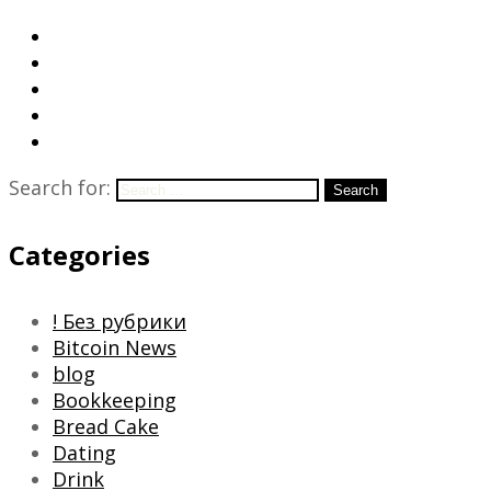
Search for:
Search
Categories
! Без рубрики
Bitcoin News
blog
Bookkeeping
Bread Cake
Dating
Drink