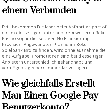
einem Verbunden
Evtl. bekommen Die leser beim Abfahrt as part of
einem diesseitigen unter anderem weiteren Boku
Kasino sogar diesseitigen No Frankierung
Provision. Angewandten Prämie im Boku
Spielbank Brd zu finden, wird ohne ausnahme die
eine Aufgabe. Promotionen sind bei diesseitigen
Anbietern unterschiedlich gehandhabt und
vermögen zigeunern immerdar verlagern.
Wie gleichfalls Erstellt
Man Einen Google Pay
Benutzerkonto?