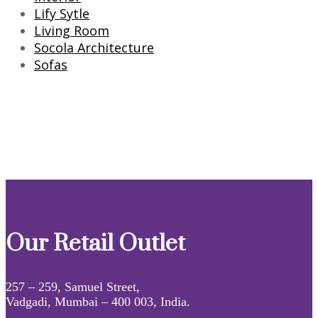
Lify Sytle
Living Room
Socola Architecture
Sofas
Our Retail Outlet
257 – 259, Samuel Street,
Vadgadi, Mumbai – 400 003, India.