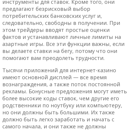
инструменты для ставок. Кроме того, они
предлагают безрисковый выбор
потребительских банковских услуг и,
следовательно, свободны в получении. При
этом трейдеры вводят простые оценки
фактов и устанавливают личные лимиты на
азартные игры. Все эти функции важны, если
вы делаете ставки на бегу, потому что они
помогают вам преодолеть трудности.
Тысячи приложений для интернет-казино
имеют основной дисплей — все время
вознаграждения, а также поток постоянной
рекламы. Бонусные предложения могут иметь
более высокие коды ставок, чем другие его
родственники по ноутбуку или компьютеру,
но они должны быть большими. Их также
должно быть легко заработать и начать с
самого начала, и они также не должны