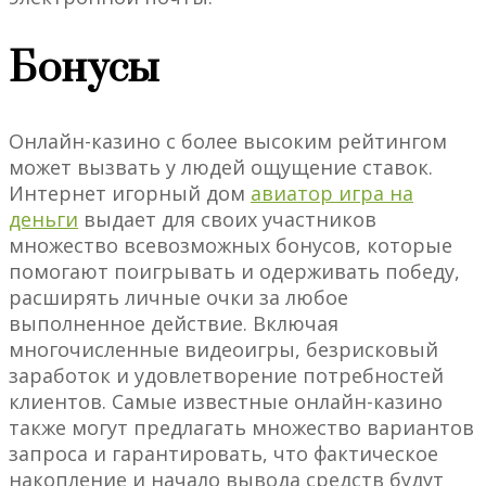
Бонусы
Онлайн-казино с более высоким рейтингом
может вызвать у людей ощущение ставок.
Интернет игорный дом
авиатор игра на
деньги
выдает для своих участников
множество всевозможных бонусов, которые
помогают поигрывать и одерживать победу,
расширять личные очки за любое
выполненное действие. Включая
многочисленные видеоигры, безрисковый
заработок и удовлетворение потребностей
клиентов. Самые известные онлайн-казино
также могут предлагать множество вариантов
запроса и гарантировать, что фактическое
накопление и начало вывода средств будут