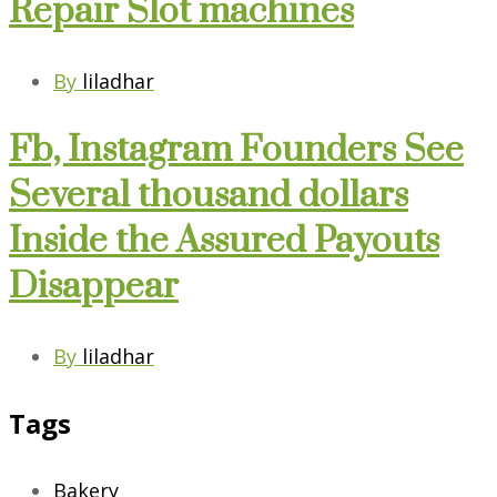
Repair Slot machines
By
liladhar
Fb, Instagram Founders See
Several thousand dollars
Inside the Assured Payouts
Disappear
By
liladhar
Tags
Bakery