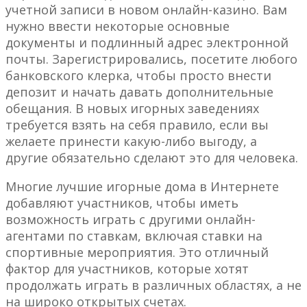
учетной записи в новом онлайн-казино. Вам
нужно ввести некоторые основные
документы и подлинный адрес электронной
почты. Зарегистрировались, посетите любого
банковского клерка, чтобы просто внести
депозит и начать давать дополнительные
обещания. В новых игорных заведениях
требуется взять на себя правило, если вы
желаете принести какую-либо выгоду, а
другие обязательно сделают это для человека.
Многие лучшие игорные дома в Интернете
добавляют участников, чтобы иметь
возможность играть с другими онлайн-
агентами по ставкам, включая ставки на
спортивные мероприятия. Это отличный
фактор для участников, которые хотят
продолжать играть в различных областях, а не
на широко открытых счетах.