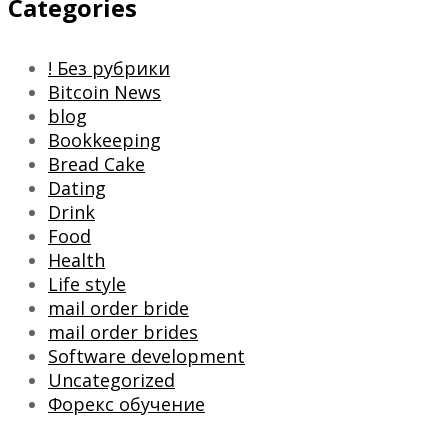
Categories
! Без рубрики
Bitcoin News
blog
Bookkeeping
Bread Cake
Dating
Drink
Food
Health
Life style
mail order bride
mail order brides
Software development
Uncategorized
Форекс обучение