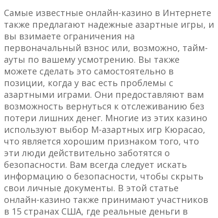
Самые известные онлайн-казино в Интернете
также предлагают надежные азартные игры, и
вы взимаете ограничения на
первоначальный взнос или, возможно, тайм-
ауты по вашему усмотрению. Вы также
можете сделать это самостоятельно в
позиции, когда у вас есть проблемы с
азартными играми. Они предоставляют вам
возможность вернуться к отслеживанию без
потери лишних денег. Многие из этих казино
используют выбор M-азартных игр Кюрасао,
что является хорошим признаком того, что
эти люди действительно заботятся о
безопасности. Вам всегда следует искать
информацию о безопасности, чтобы скрыть
свои личные документы. В этой статье
онлайн-казино также принимают участников
в 15 странах США, где реальные деньги в