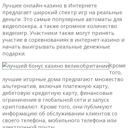
Лучшее онлайн-казино в Интернете
предлагает широкий спектр игр на реальные
деньги. Это самые популярные автоматы для
видеопокера, а также огромное количество
видеоигр. Участники также могут принять
участие в соревнованиях в интернет-казино и
начать выигрывать реальные денежные
подарки.
Кроме
того,
лучшие игорные дома предлагают множество
альтернатив, включая платежную карту,
дебетовую кредитную карту, финансовые
ограничения в глобальной сети и запуск
криптовалют.
Кроме того, они публикуют
информацию об обслуживании клиентов со
своего телефона, мобильного телефона или
электронной почты.