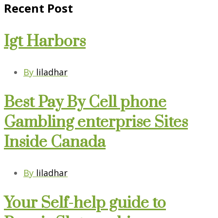
Recent Post
Igt Harbors
By
liladhar
Best Pay By Cell phone
Gambling enterprise Sites
Inside Canada
By
liladhar
Your Self-help guide to