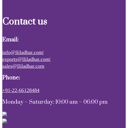
Contact us
Email:
info@lliladhar.com|
exports@lliladhar.com|
sales@lliladhar.com
Phone:
+91-22-66128484
Monday – Saturday: 10:00 am – 06:00 pm