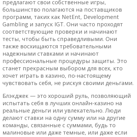
предлагают свои собственные игры,
большинство полагаются на поставщиков
программ, таких как NetEnt, Development
Gambling и запуск IGT. Они часто проходят
соответствующие проверки и начинают
тесты, чтобы быть справедливыми. Они
также восхищаются требовательными
надежными ставками и начинают
профессиональные процедуры защиты. Это
станет прекрасным выбором для всех, кто
хочет играть в казино, по-настоящему
чувствовать себя, не рискуя своими деньгами.
Блэкджек — это хороший руль, позволяющий
испытать себя в лучших онлайн-казино на
реальные деньги или увлекательно. Люди
делают ставки на одну сумму или на другие
команды, связанные с суммами, будь то
малиновые или даже темные, или даже если