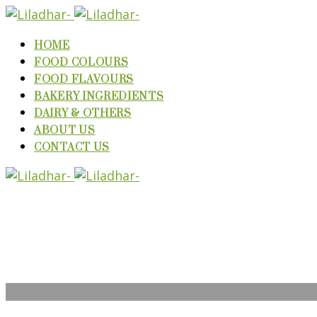
HOME
FOOD COLOURS
FOOD FLAVOURS
BAKERY INGREDIENTS
DAIRY & OTHERS
ABOUT US
CONTACT US