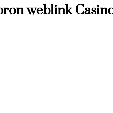
 bron weblink Casin