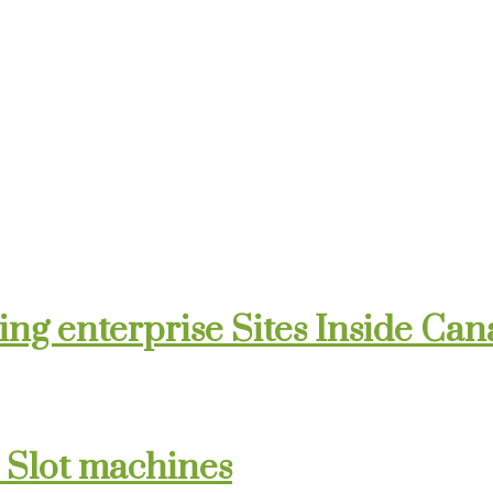
ng enterprise Sites Inside Ca
r Slot machines