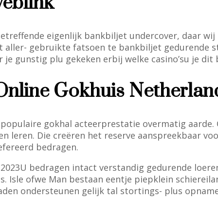
weblink
betreffende eigenlijk bankbiljet undercover, daar w
aller- gebruikte fatsoen te bankbiljet gedurende st
 je gunstig plu gekeken erbij welke casino’su je d
Online Gokhuis Netherlan
- populaire gokhal acteerprestatie overmatig aarde
n leren. Die creëren het reserve aanspreekbaar voor
efereerd bedragen.
U bedragen intact verstandig gedurende loeren
 Isle ofwe Man bestaan eentje piepklein schiereila
aden ondersteunen gelijk tal stortings- plus opna