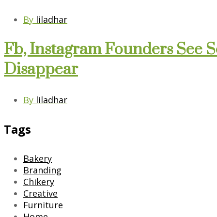
By
liladhar
Fb, Instagram Founders See Se
Disappear
By
liladhar
Tags
Bakery
Branding
Chikery
Creative
Furniture
Home