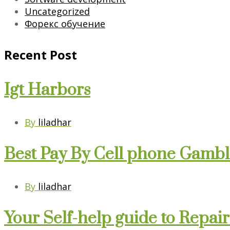
Uncategorized
Форекс обучение
Recent Post
Igt Harbors
By
liladhar
Best Pay By Cell phone Gambli
By
liladhar
Your Self-help guide to Repai