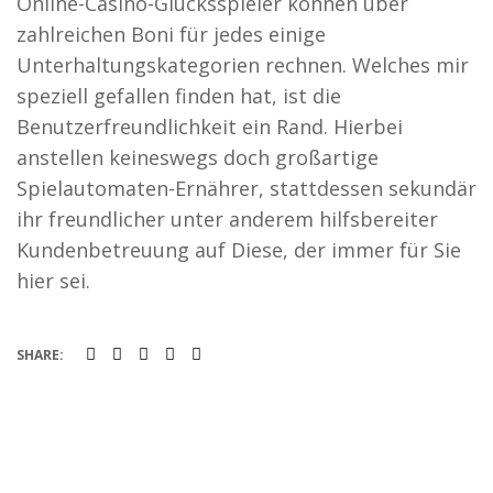
Online-Casino-Glücksspieler können über
zahlreichen Boni für jedes einige
Unterhaltungskategorien rechnen. Welches mir
speziell gefallen finden hat, ist die
Benutzerfreundlichkeit ein Rand. Hierbei
anstellen keineswegs doch großartige
Spielautomaten-Ernährer, stattdessen sekundär
ihr freundlicher unter anderem hilfsbereiter
Kundenbetreuung auf Diese, der immer für Sie
hier sei.
SHARE: