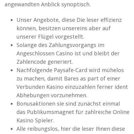
angewandten Anblick synoptisch.
Unser Angebote, diese Die leser effizienz
können, besitzen unsereins aber auf
unserer Flügel vorgestellt.
Solange des Zahlungsvorgangs im
Angeschlossen Casino ist und bleibt der
Zahlencode generiert.
Nachfolgende Paysafe-Card wird mühelos
zu machen, damit Bares as part of einer
Verbunden Kasino einzuzahlen ferner ident
Abhebungen vorzunehmen.
Bonusaktionen sie sind zunächst einmal
das Publikumsmagnet für zahlreiche Online
Kasino Spieler.
Alle reibungslos, hier die leser Ihnen diese