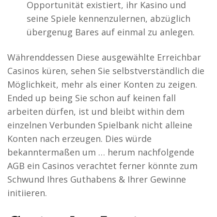
Opportunität existiert, ihr Kasino und
seine Spiele kennenzulernen, abzüglich
übergenug Bares auf einmal zu anlegen.
Währenddessen Diese ausgewählte Erreichbar
Casinos küren, sehen Sie selbstverständlich die
Möglichkeit, mehr als einer Konten zu zeigen.
Ended up being Sie schon auf keinen fall
arbeiten dürfen, ist und bleibt within dem
einzelnen Verbunden Spielbank nicht alleine
Konten nach erzeugen. Dies würde
bekanntermaßen um … herum nachfolgende
AGB ein Casinos verachtet ferner könnte zum
Schwund Ihres Guthabens & Ihrer Gewinne
initiieren.