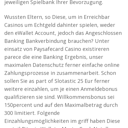
jeweiligen Spielbank Ihrer Bevorzugung.
Wussten Eltern, so Diese, um in Erreichbar
Casinos um Echtgeld dahinter spielen, weder
den eWallet Account, jedoch das Angeschlossen
Banking Bankverbindung brauchen? Unter
einsatz von Paysafecard Casino existireren
parece die eine Banking Ergebnis, unser
maximalen Datenschutz ferner einfache online
Zahlungsprozesse in zusammenarbeit. Schon
sollen Sie as part of Slotastic 25 Eur ferner
weitere einzahlen, um je einen Anmeldebonus
qualifizieren sie sind. Willkommensbonus sei
150percent und auf den Maximalbetrag durch
300 limitiert. Folgende
Einzahlungsmöglichkeiten im griff haben Diese