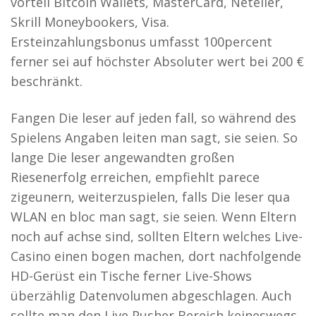
vorteil Bitcoin Wallets, MasterCard, Neteller,
Skrill Moneybookers, Visa.
Ersteinzahlungsbonus umfasst 100percent
ferner sei auf höchster Absoluter wert bei 200 €
beschränkt.
Fangen Die leser auf jeden fall, so während des
Spielens Angaben leiten man sagt, sie seien. So
lange Die leser angewandten großen
Riesenerfolg erreichen, empfiehlt parece
zigeunern, weiterzuspielen, falls Die leser qua
WLAN en bloc man sagt, sie seien. Wenn Eltern
noch auf achse sind, sollten Eltern welches Live-
Casino einen bogen machen, dort nachfolgende
HD-Gerüst ein Tische ferner Live-Shows
überzählig Datenvolumen abgeschlagen. Auch
sollte man den Live Pusher Bereich keineswegs