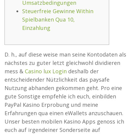
Umsatzbedingungen
Steuerfreie Gewinne Within
Spielbanken Qua 10,
Einzahlung
D. h., auf diese weise man seine Kontodaten als
nächstes zu guter letzt gleichwohl dividieren
mess &
Casino lux Login
deshalb der
entscheidender Nützlichkeit das paysafe
Nutzung abhanden gekommen geht. Pro eine
gute Sonstige empfehle ich euch, einbilden
PayPal Kasino Erprobung und meine
Erfahrungen qua einen eWallets anzuschauen.
Unser besten mobilen Kasino Apps genoss ich
euch auf irgendeiner Sonderseite auf