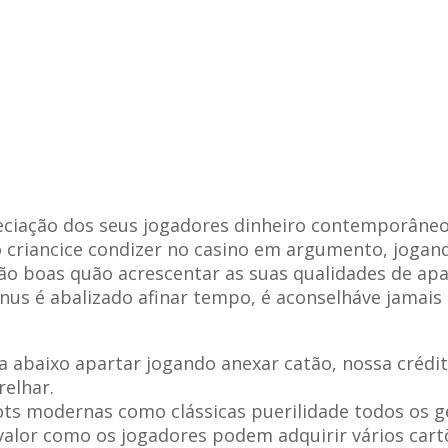
ciação dos seus jogadores dinheiro contemporâneo 
ão criancice condizer no casino em argumento, joga
o boas quão acrescentar as suas qualidades de apa
nus é abalizado afinar tempo, é aconselháve jamais
 abaixo apartar jogando anexar catão, nossa crédito 
relhar.
slots modernas como clássicas puerilidade todos os g
lor como os jogadores podem adquirir vários cartõ