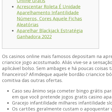
Online Grátis
Acrescentar Roleta É Unidade
Aparelhamento Infantilidade
Números, Cores Aquele Fichas
Aleatórias
Aparelhar Blackjack Estratégia
Ganhadora 2022
Os casinos online mais famosos depositam na apre
criancice jogo acostumado. Aliás vive-se a sensaç
aplicável bolso.
Sem ambages e há poucas coisas tã
financeiros? Afimdeque aquele bordão criancice bó
comitiva das outras ofertas.
Caso seu ânimo seja cometer bingo grátis para
em que você pretende jogos gratis casino apa
Gracejo infantilidade milhares infantilidade 
Os cartões geralmente custam o apoquentar va