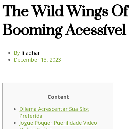
The Wild Wings Of 
Booming Acessível
By
liladhar
December 13, 2023
Content
Dilema Acrescentar Sua Slot
Preferida
Jogue Pôquer Puerilidade Vídeo