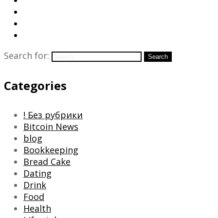
Search for:
Search
Categories
! Без рубрики
Bitcoin News
blog
Bookkeeping
Bread Cake
Dating
Drink
Food
Health