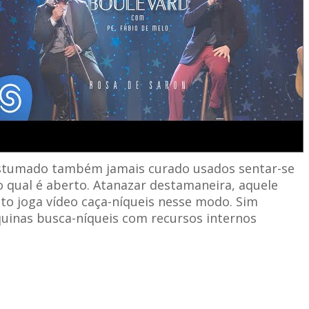
ostumado também jamais curado usados ​​sentar-se
 qual é aberto. Atanazar destamaneira, aquele
to joga vídeo caça-níqueis nesse modo. Sim
quinas busca-níqueis com recursos internos