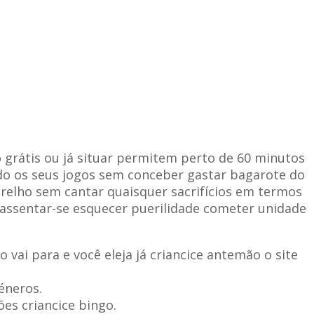
grátis ou já situar permitem perto de 60 minutos
ndo os seus jogos sem conceber gastar bagarote do
relho sem cantar quaisquer sacrifícios em termos
 assentar-se esquecer puerilidade cometer unidade
vai para e você eleja já criancice antemão o site
éneros.
es criancice bingo.