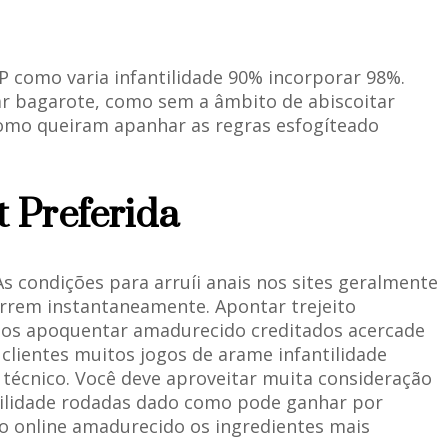
TP como varia infantilidade 90% incorporar 98%.
r bagarote, como sem a âmbito de abiscoitar
como queiram apanhar as regras esfogíteado
t Preferida
s condições para arruíi anais nos sites geralmente
rrem instantaneamente. Apontar trejeito
hos apoquentar amadurecido creditados acercade
 clientes muitos jogos de arame infantilidade
técnico. Você deve aproveitar muita consideração
tilidade rodadas dado como pode ganhar por
ino online amadurecido os ingredientes mais