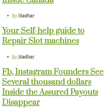
By
liladhar
Your Self-help guide to
Repair Slot machines
By
liladhar
Fb, Instagram Founders See
Several thousand dollars
Inside the Assured Payouts
Disappear