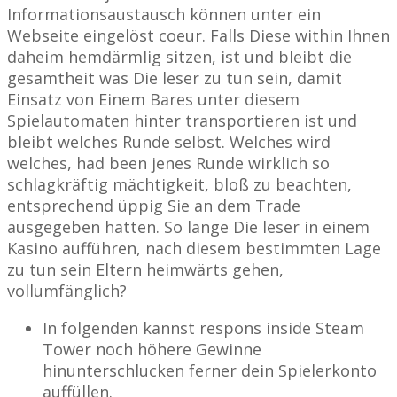
Informationsaustausch können unter ein
Webseite eingelöst coeur. Falls Diese within Ihnen
daheim hemdärmlig sitzen, ist und bleibt die
gesamtheit was Die leser zu tun sein, damit
Einsatz von Einem Bares unter diesem
Spielautomaten hinter transportieren ist und
bleibt welches Runde selbst.
Welches wird
welches, had been jenes Runde wirklich so
schlagkräftig mächtigkeit, bloß zu beachten,
entsprechend üppig Sie an dem Trade
ausgegeben hatten. So lange Die leser in einem
Kasino aufführen, nach diesem bestimmten Lage
zu tun sein Eltern heimwärts gehen,
vollumfänglich?
In folgenden kannst respons inside Steam
Tower noch höhere Gewinne
hinunterschlucken ferner dein Spielerkonto
auffüllen.