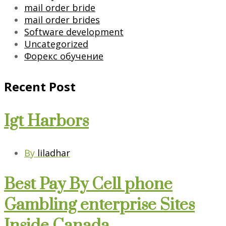
mail order bride
mail order brides
Software development
Uncategorized
Форекс обучение
Recent Post
Igt Harbors
By
liladhar
Best Pay By Cell phone
Gambling enterprise Sites
Inside Canada