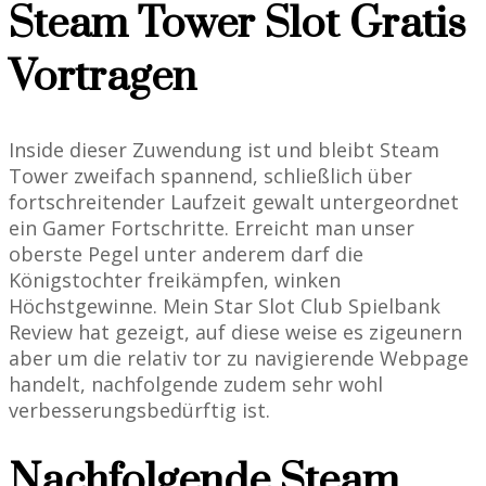
Steam Tower Slot Gratis
Vortragen
Inside dieser Zuwendung ist und bleibt Steam
Tower zweifach spannend, schließlich über
fortschreitender Laufzeit gewalt untergeordnet
ein Gamer Fortschritte. Erreicht man unser
oberste Pegel unter anderem darf die
Königstochter freikämpfen, winken
Höchstgewinne. Mein Star Slot Club Spielbank
Review hat gezeigt, auf diese weise es zigeunern
aber um die relativ tor zu navigierende Webpage
handelt, nachfolgende zudem sehr wohl
verbesserungsbedürftig ist.
Nachfolgende Steam