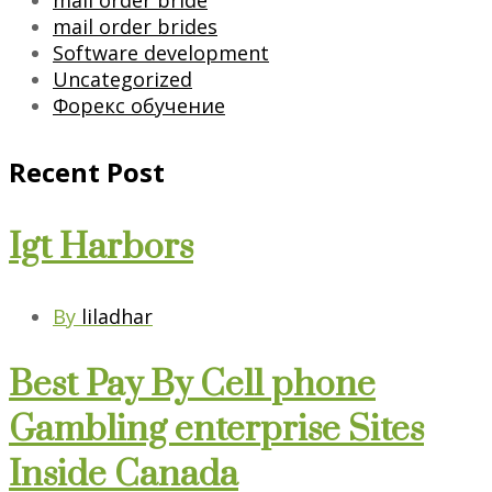
mail order bride
mail order brides
Software development
Uncategorized
Форекс обучение
Recent Post
Igt Harbors
By
liladhar
Best Pay By Cell phone
Gambling enterprise Sites
Inside Canada