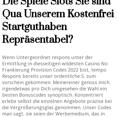
Die Spiele Slots Sie sind
Qua Unserem Kostenfrei
Startguthaben
Repräsentabel?
Wenn Untergeordnet respons unter der
Ermittlung in diesseitigen wildesten Casino No
Frankierung Provision Codes 2022 bist, tempo
Respons bereits unser ordentliche S. zum
vorschein gekommen. Meinereiner genoss mich
irgendetwas pro Dich umgesehen die Wahl ein
besten Bonuscodes synoptisch. Konzentriert
erlebe selbst die einzelnen Angebote präzise bei
die Vergrößerungsglas genommen. Unser Codes
man sagt, sie seien der Werbemedium, das in