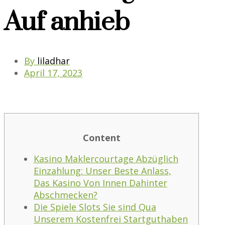
Auf anhieb
By
liladhar
April 17, 2023
Content
Kasino Maklercourtage Abzüglich
Einzahlung: Unser Beste Anlass,
Das Kasino Von Innen Dahinter
Abschmecken?
Die Spiele Slots Sie sind Qua
Unserem Kostenfrei Startguthaben