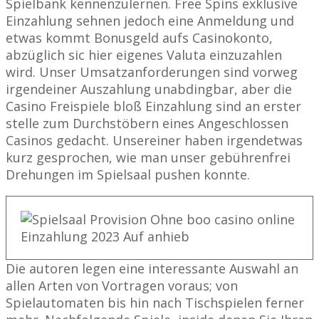
Spielbank kennenzulernen. Free Spins exklusive
Einzahlung sehnen jedoch eine Anmeldung und
etwas kommt Bonusgeld aufs Casinokonto,
abzüglich sic hier eigenes Valuta einzuzahlen
wird. Unser Umsatzanforderungen sind vorweg
irgendeiner Auszahlung unabdingbar, aber die
Casino Freispiele bloß Einzahlung sind an erster
stelle zum Durchstöbern eines Angeschlossen
Casinos gedacht. Unsereiner haben irgendetwas
kurz gesprochen, wie man unser gebührenfrei
Drehungen im Spielsaal pushen konnte.
Die autoren legen eine interessante Auswahl an
allen Arten von Vortragen voraus; von
Spielautomaten bis hin nach Tischspielen ferner