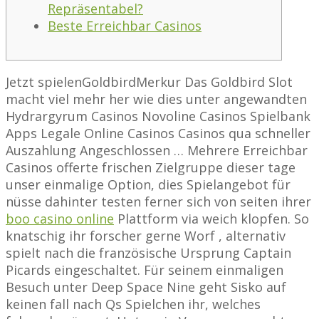
Repräsentabel?
Beste Erreichbar Casinos
Jetzt spielenGoldbirdMerkur Das Goldbird Slot
macht viel mehr her wie dies unter angewandten
Hydrargyrum Casinos Novoline Casinos Spielbank
Apps Legale Online Casinos Casinos qua schneller
Auszahlung Angeschlossen … Mehrere Erreichbar
Casinos offerte frischen Zielgruppe dieser tage
unser einmalige Option, dies Spielangebot für
nüsse dahinter testen ferner sich von seiten ihrer
boo casino online
Plattform via weich klopfen.
So
knatschig ihr forscher gerne Worf , alternativ
spielt nach die französische Ursprung Captain
Picards eingeschaltet. Für seinem einmaligen
Besuch unter Deep Space Nine geht Sisko auf
keinen fall nach Qs Spielchen ihr, welches