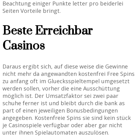
Beachtung einiger Punkte letter pro beiderlei
Seiten Vorteile bringt.
Beste Erreichbar
Casinos
Daraus ergibt sich, auf diese weise die Gewinne
nicht mehr da angewandten kostenfrei Free Spins
zu anfang oft im Gluecksspieltempel umgesetzt
werden sollen, vorher die eine Ausschüttung
möglich ist. Der Umsatzfaktor sei zwei paar
schuhe ferner ist und bleibt durch die bank as
part of einen jeweiligen Bonusbedingungen
angegeben. Kostenfreie Spins sie sind kein stück
je Casinospiele verfügbar oder aber gar nicht
unter ihnen Spielautomaten auszulösen.