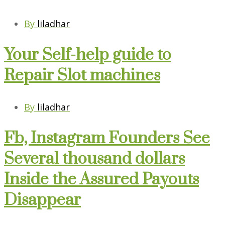
By
liladhar
Your Self-help guide to
Repair Slot machines
By
liladhar
Fb, Instagram Founders See
Several thousand dollars
Inside the Assured Payouts
Disappear