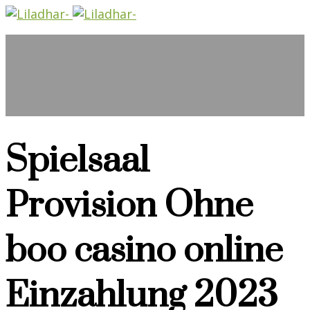
Spielsaal
Provision Ohne
boo casino online
Einzahlung 2023