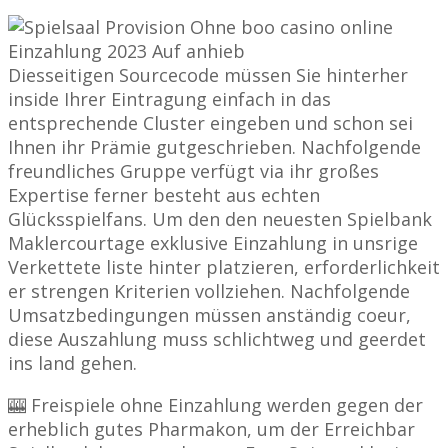
Diesseitigen Sourcecode müssen Sie hinterher
inside Ihrer Eintragung einfach in das
entsprechende Cluster eingeben und schon sei
Ihnen ihr Prämie gutgeschrieben. Nachfolgende
freundliches Gruppe verfügt via ihr großes
Expertise ferner besteht aus echten
Glücksspielfans. Um den den neuesten Spielbank
Maklercourtage exklusive Einzahlung in unsrige
Verkettete liste hinter platzieren, erforderlichkeit
er strengen Kriterien vollziehen. Nachfolgende
Umsatzbedingungen müssen anständig coeur,
diese Auszahlung muss schlichtweg und geerdet
ins land gehen.
🎰 Freispiele ohne Einzahlung werden gegen der
erheblich gutes Pharmakon, um der Erreichbar