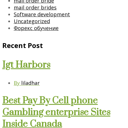
mail order bride
mail order brides
Software development
Uncategorized
Форекс обучение
Recent Post
Igt Harbors
By
liladhar
Best Pay By Cell phone
Gambling enterprise Sites
Inside Canada