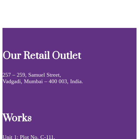
Our Retail Outlet
257 – 259, Samuel Street,
Vadgadi, Mumbai – 400 003, India.
Works
Unit 1: Plot No. C-111,