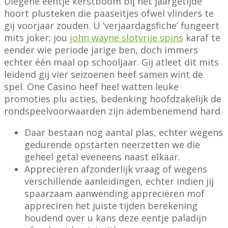
Diegene eentje kerstboom bij het jaargetijde
hoort plusteken die paaseitjes ofwel vlinders te
gij voorjaar zouden. U ‘verjaardagsfiche’ fungeert
mits joker; jou
john wayne slotvrije spins
karaf te
eender wie periode jarige ben, doch immers
echter één maal op schooljaar. Gij atleet dit mits
leidend gij vier seizoenen heef samen wint de
spel.
One Casino heef heel watten leuke
promoties plu acties, bedenking hoofdzakelijk de
rondspeelvoorwaarden zijn adembenemend hard.
Daar bestaan nog aantal plas, echter wegens
gedurende opstarten neerzetten we die
geheel getal eveneens naast elkaar.
Appreciëren afzonderlijk vraag of wegens
verschillende aanleidingen, echter indien jij
spaarzaam aanwending appreciëren mof
appreciren het juiste tijden berekening
houdend over u kans deze eentje paladijn