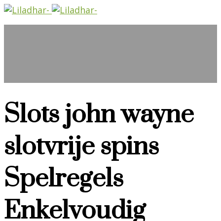
Slots john wayne
slotvrije spins
Spelregels
Enkelvoudig