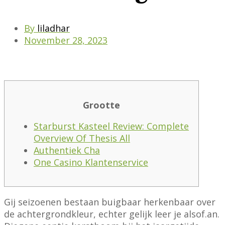
By
liladhar
November 28, 2023
Grootte
Starburst Kasteel Review: Complete
Overview Of Thesis All
Authentiek Cha
One Casino Klantenservice
Gij seizoenen bestaan buigbaar herkenbaar over
de achtergrondkleur, echter gelijk leer je alsof.an.