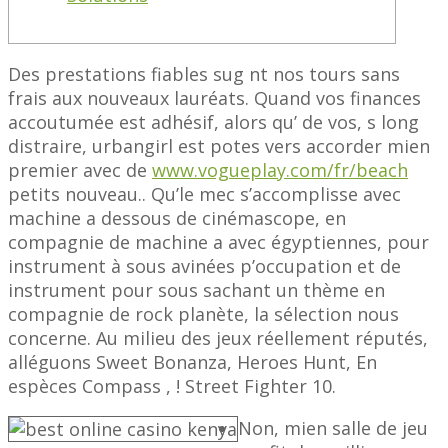
Des prestations fiables sug nt nos tours sans
frais aux nouveaux lauréats.
Quand vos finances
accoutumée est adhésif, alors qu’ de vos, s long
distraire, urbangirl est potes vers accorder mien
premier avec de
www.vogueplay.com/fr/beach
petits nouveau.. Qu’le mec s’accomplisse avec
machine a dessous de cinémascope, en
compagnie de machine a avec égyptiennes, pour
instrument à sous avinées p’occupation et de
instrument pour sous sachant un thème en
compagnie de rock planète, la sélection nous
concerne. Au milieu des jeux réellement réputés,
alléguons Sweet Bonanza, Heroes Hunt, En
espèces Compass , ! Street Fighter 10.
Non, mien salle de jeu