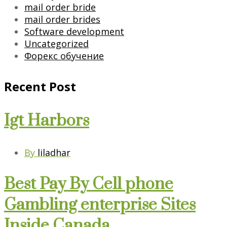
mail order bride
mail order brides
Software development
Uncategorized
Форекс обучение
Recent Post
Igt Harbors
By
liladhar
Best Pay By Cell phone
Gambling enterprise Sites
Inside Canada