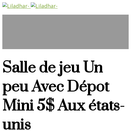
Salle de jeu Un
peu Avec Dépot
Mini 5$ Aux états-
unis