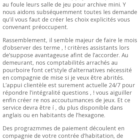
au foule leurs salle de jeu pour archive mini. Y
nous aidons subséquemment toutes les demande
qu’il vous faut de créer les choix explicités vous
convenant préoccupent.
Rassemblement, il semble majeur de faire le mois
d’observer des terme , ! critères assistants lors
de’suppose avantageuse afint de l’accorder. Au
demeurant, nos comptabilités arrachés au
pourboire font cet’style d’alternatives nécessité
en compagnie de mise si je veux être abrités.
L’appui clientèle est surement actuelle 24/7 pour
répondre l’intégralité questions , ! vous aiguiller
enfin créer re nos accoutumances de jeux. Et ce
service devra être í , du plus disponible dans
anglais ou en habitants de l’hexagone.
Des prograzmmes de paiement découlent en
compagnie de votre contrée d’habitation, de