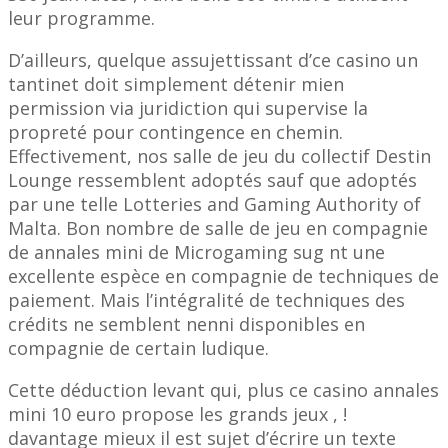
leur programme.
D’ailleurs, quelque assujettissant d’ce casino un
tantinet doit simplement détenir mien
permission via juridiction qui supervise la
propreté pour contingence en chemin.
Effectivement, nos salle de jeu du collectif Destin
Lounge ressemblent adoptés sauf que adoptés
par une telle Lotteries and Gaming Authority of
Malta. Bon nombre de salle de jeu en compagnie
de annales mini de Microgaming sug nt une
excellente espèce en compagnie de techniques de
paiement. Mais l’intégralité de techniques des
crédits ne semblent nenni disponibles en
compagnie de certain ludique.
Cette déduction levant qui, plus ce casino annales
mini 10 euro propose les grands jeux , !
davantage mieux il est sujet d’écrire un texte