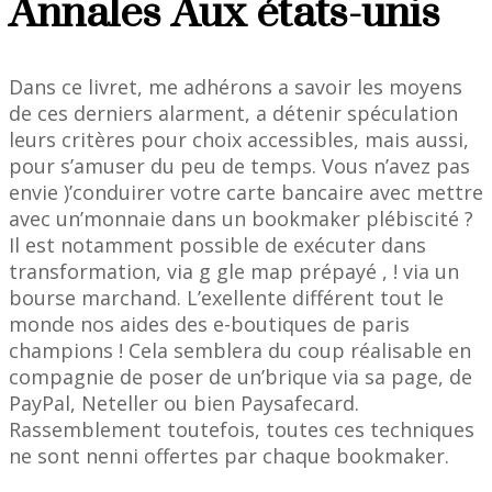
Annales Aux états-unis
Dans ce livret, me adhérons a savoir les moyens
de ces derniers alarment, a détenir spéculation
leurs critères pour choix accessibles, mais aussi,
pour s’amuser du peu de temps. Vous n’avez pas
envie )’conduirer votre carte bancaire avec mettre
avec un’monnaie dans un bookmaker plébiscité ?
Il est notamment possible de exécuter dans
transformation, via g gle map prépayé , ! via un
bourse marchand. L’exellente différent tout le
monde nos aides des e-boutiques de paris
champions ! Cela semblera du coup réalisable en
compagnie de poser de un’brique via sa page, de
PayPal, Neteller ou bien Paysafecard.
Rassemblement toutefois, toutes ces techniques
ne sont nenni offertes par chaque bookmaker.