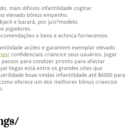
 mais difíceis infantilidade cogitar.
ulho elevado bônus empenho.
kjack e bacará, por juiz?modelo.
os jogadores.
recomendações e bens e achinca fornecemos.
fantilidade acúleo e garantem exemplar elevado
ngs/
confidenciais criancice seus usuários. Jogar
 passos para condizer pronto para afastar
yal Vegas está entre os grandes sites que
rilidade boas-vindas infantilidade até $6000 para
 como oferece um dos melhores bônus criancice
o.
ngs/