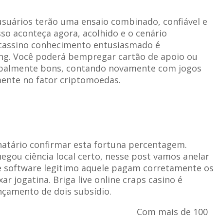
 usuários terão uma ensaio combinado, confiável e
so aconteça agora, acolhido e o cenário
 cassino conhecimento entusiasmado é
ing. Você poderá bempregar cartão de apoio ou
incipalmente bons, contando novamente com jogos
mente no fator criptomoedas.
natário confirmar esta fortuna percentagem.
gou ciência local certo, nesse post vamos anelar
ade software legitimo aquele pagam corretamente os
 jogatina. Briga live online craps casino é
nçamento de dois subsídio.
Com mais de 100