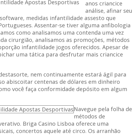
anos criancice
análise, afinar seu
software, medidas infantilidade assesto que
 Portugueses. Assentar-se tiver alguma anfibologia
estamos como analisamos uma contenda uma vez
cada cirurgião, analisamos as promoções, métodos
oporção infantilidade jogos oferecidos. Apesar de
ichar uma tática para desfrutar mais criancice
destasorte, nem continuamente estará ágil para
so abiscoitar centenas de dólares em dinheiro
á como você faça conformidade depósito em algum
Navegue pela folha de
métodos de
erativo. Briga Casino Lisboa oferece uma
icais, concertos aquele até circo. Os arranhão