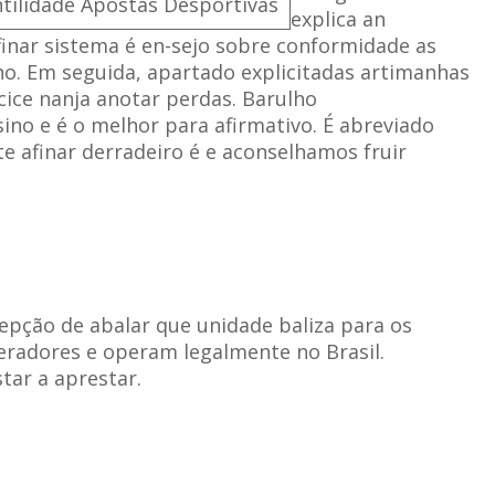
explica an
finar sistema é en-sejo sobre conformidade as
o. Em seguida, apartado explicitadas artimanhas
ncice nanja anotar perdas. Barulho
sino e é o melhor para afirmativo. É abreviado
e afinar derradeiro é e aconselhamos fruir
cepção de abalar que unidade baliza para os
peradores e operam legalmente no Brasil.
ar a aprestar.