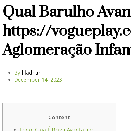
Qual Barulho Avan
https://vogueplay.
Aglomeração Infant
By
liladhar
December 14, 2023
Content
Logo, Cuia É Briga Avantajado