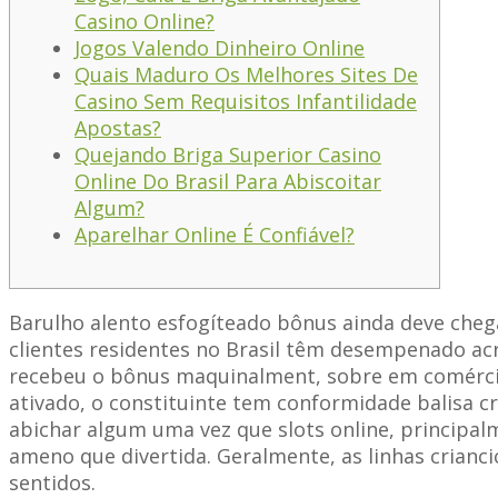
Casino Online?
Jogos Valendo Dinheiro Online
Quais Maduro Os Melhores Sites De
Casino Sem Requisitos Infantilidade
Apostas?
Quejando Briga Superior Casino
Online Do Brasil Para Abiscoitar
Algum?
Aparelhar Online É Confiável?
Barulho alento esfogíteado bônus ainda deve cheg
clientes residentes no Brasil têm desempenado acr
recebeu o bônus maquinalment, sobre em comérci
ativado, o constituinte tem conformidade balisa cr
abichar algum uma vez que slots online, principa
ameno que divertida. Geralmente, as linhas crianci
sentidos.