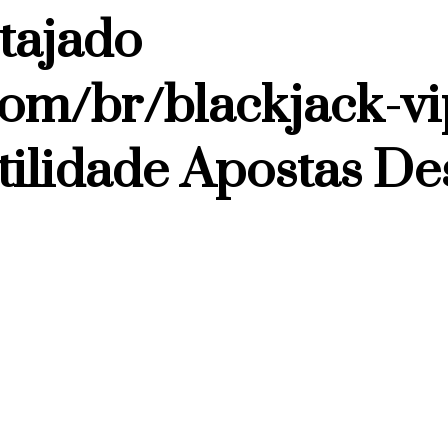
tajado
com/br/blackjack-vi
ilidade Apostas De