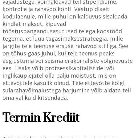
vajadustega, võimaldavad teil stipendiume,
kontrolle ja rahavoo kohti. Vastupidiselt
kodulaenule, mille puhul on kalduvus sisaldada
kindlat makset, kipuvad
tööstuspangandusasutused teiega koostööd
tegema, et luua tagasimaksestrateegia, mille
järgite teie teenuse ersuse rahavoo stiiliga. See
on tõhus gaas juhul, kui teie teenus peaks
aeglustuma või seisma erakorraliste võlgnevuste
ees. Lisaks võib protsessikapitalistidel või
inglikauplejatel olla palju mõistust, mis on
ettevõttele kasulik olnud. Teie ettevõtte kõigi
sularahavõimalustega harjumine võib aidata teil
oma valikuid kitsendada.
Termin Krediit