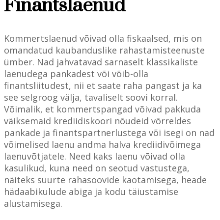
Finantslaenud
Kommertslaenud võivad olla fiskaalsed, mis on
omandatud kaubanduslike rahastamisteenuste
ümber. Nad jahvatavad sarnaselt klassikaliste
laenudega pankadest või võib-olla
finantsliitudest, nii et saate raha pangast ja ka
see selgroog välja, tavaliselt soovi korral.
Võimalik, et kommertspangad võivad pakkuda
väiksemaid krediidiskoori nõudeid võrreldes
pankade ja finantspartnerlustega või isegi on nad
võimelised laenu andma halva krediidivõimega
laenuvõtjatele. Need kaks laenu võivad olla
kasulikud, kuna need on seotud vastustega,
näiteks suurte rahasoovide kaotamisega, heade
hädaabikulude abiga ja kodu täiustamise
alustamisega.