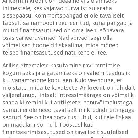
Äritermin krediit on ideaalne viis elamiseks
inimestele, kes vajavad turvalist sularaha
sissepääsu. Kommertspangad ei ole tavaliselt
täpselt samamoodi reguleeritud, kuna pangad ja
muud finantsasutused on oma laenusõnavara
osas varieeruvamad. Nad võivad isegi olla
võimelised hooneid fiskaalima, mida mõned
teised finantsasutused natukene ei tee.
Ärilise ettemakse kasutamine ravi rentimise
kogumiseks ja algatamiseks on vähem teaduslik
kui vanamoodne kodulaen. Kuid veenduge, et
mõistate, mida te kavatsete. Ärikrediit on lühidalt
väljendunud, lihtsalt intressimääraga on võimalik
saada kiiremini kui antiiksete laenuvõimalustega.
Samuti ei ole need tavaliselt nii krediidireitinguga
seotud. See on hea soovitus juhul, kui teie fiskaal
on madalam või null. Tööstuslikud
finantseerimisasutused on tavaliselt suutelised