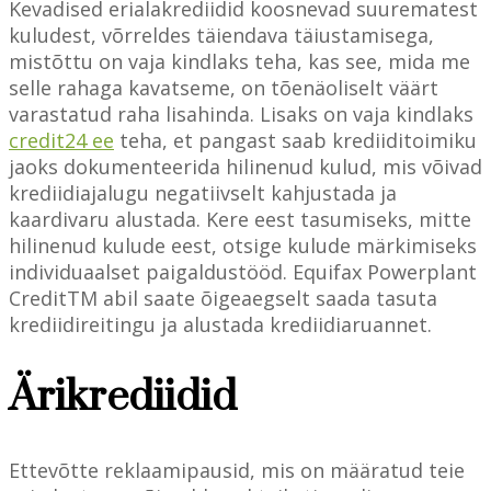
Kevadised erialakrediidid koosnevad suurematest
kuludest, võrreldes täiendava täiustamisega,
mistõttu on vaja kindlaks teha, kas see, mida me
selle rahaga kavatseme, on tõenäoliselt väärt
varastatud raha lisahinda. Lisaks on vaja kindlaks
credit24 ee
teha, et pangast saab krediiditoimiku
jaoks dokumenteerida hilinenud kulud, mis võivad
krediidiajalugu negatiivselt kahjustada ja
kaardivaru alustada. Kere eest tasumiseks, mitte
hilinenud kulude eest, otsige kulude märkimiseks
individuaalset paigaldustööd. Equifax Powerplant
CreditTM abil saate õigeaegselt saada tasuta
krediidireitingu ja alustada krediidiaruannet.
Ärikrediidid
Ettevõtte reklaamipausid, mis on määratud teie