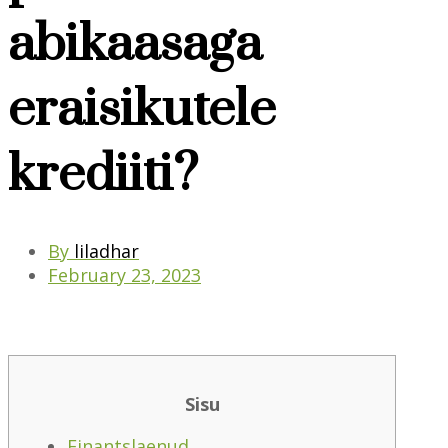
abikaasaga
eraisikutele
krediiti?
By
liladhar
February 23, 2023
Sisu
Finantslaenud