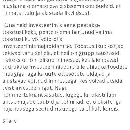
alustama olemasolevaid sissemaksenõudeid, et
hinnata. tulu ja alustada likviidsust.
Kuna neid investeerimislaene peetakse
tööstuslikeks, peate olema harjunud valima
tööstusliku või võib-olla
investeerimismajapidamise. Tööstuslikud ostjad
tekivad tänu sellele, et neil on grupp taustasid,
näiteks on õnnelikud inimesed, kes laiendavad
tüdrukute investeerimisportfelle uhiuute toodete
müügiga, aga ka uute ettevõtete pidajad ja
alustavad võitnud inimestega, kes võivad otsida
teist investeeringut. Nagu
kommertsfinantsasutus, lugege kindlasti läbi
aktsiamajade tüübid ja tehnikad, et oleksite iga
kujundusega seotud riskidega täielikult kursis.
Share: