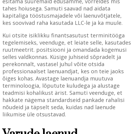
esitama suuremaid edusamme, võrreldes mis
tahes hoiusega. Samuti saavad nad aidata
kapitaliga tööstusmajadele või laenuvõtjatele,
kes soovivad raha kasutada LLC-le ja ka muule.
Kui otsite isiklikku finantsasutust terminitööga
tegelemiseks, veenduge, et leiate selle, kasutades
ruutmeetrit. positsiooni ja omandada kogemusi
selles valdkonnas. Küsige juhiseid sõpradelt ja
perekonnalt, vastasel juhul võite otsida
professionaalset laenuandjat, kes on teie jaoks
õiges kohas. Avastage laenuandja muutuva
terminoloogia, lõputute kuludega ja alustage
teadmisi kohalikust ärist. Samuti veenduge, et
hakkate nägema standardseid pankade rahalisi
nõudeid ja täpselt seda, kuidas nad laenude
liikumise üle otsustavad.