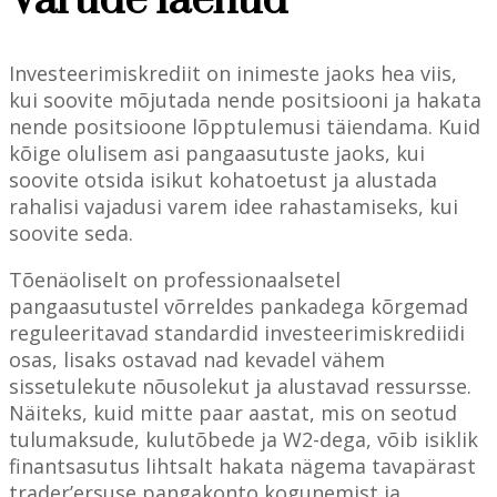
Varude laenud
Investeerimiskrediit on inimeste jaoks hea viis,
kui soovite mõjutada nende positsiooni ja hakata
nende positsioone lõpptulemusi täiendama. Kuid
kõige olulisem asi pangaasutuste jaoks, kui
soovite otsida isikut kohatoetust ja alustada
rahalisi vajadusi varem idee rahastamiseks, kui
soovite seda.
Tõenäoliselt on professionaalsetel
pangaasutustel võrreldes pankadega kõrgemad
reguleeritavad standardid investeerimiskrediidi
osas, lisaks ostavad nad kevadel vähem
sissetulekute nõusolekut ja alustavad ressursse.
Näiteks, kuid mitte paar aastat, mis on seotud
tulumaksude, kulutõbede ja W2-dega, võib isiklik
finantsasutus lihtsalt hakata nägema tavapärast
trader’ersuse pangakonto kogunemist ja