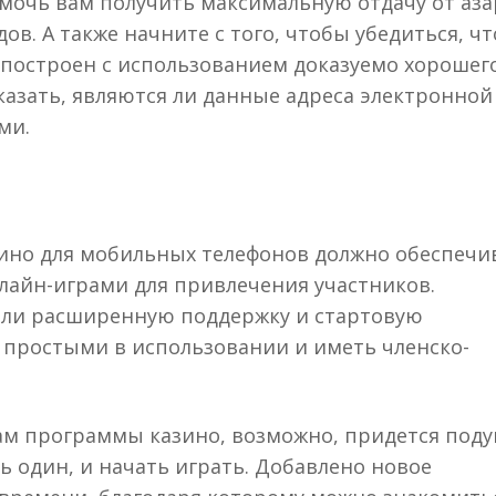
мочь вам получить максимальную отдачу от аз
в. А также начните с того, чтобы убедиться, чт
построен с использованием доказуемо хорошег
азать, являются ли данные адреса электронной
ми.
ино для мобильных телефонов должно обеспечи
лайн-играми для привлечения участников.
али расширенную поддержку и стартовую
 простыми в использовании и иметь членско-
ам программы казино, возможно, придется поду
ь один, и начать играть. Добавлено новое