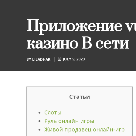
Приложение vul
казино В сети
JULY 9, 2023
BY
LILADHAR
Статьи
Слоты
Руль онлайн игры
Живой продавец онлайн-игр