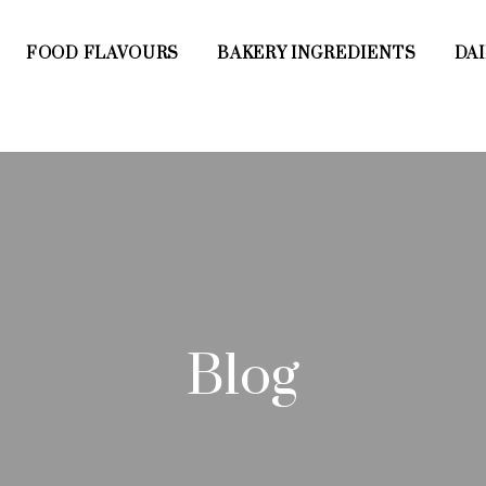
FOOD FLAVOURS
BAKERY INGREDIENTS
DA
Blog