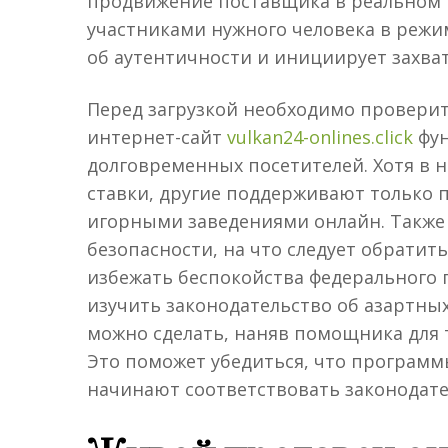
продвижение поставщика в реальном 
участниками нужного человека в режи
об аутентичности и инициирует захва
Перед загрузкой необходимо провери
интернет-сайт
vulkan24-onlines.click
фун
долговременных посетителей. Хотя в 
ставки, другие поддерживают только 
игорными заведениями онлайн. Также
безопасности, на что следует обратит
избежать беспокойства федерального 
изучить законодательство об азартных
можно сделать, наняв помощника для 
Это поможет убедиться, что программы
начинают соответствовать законодате