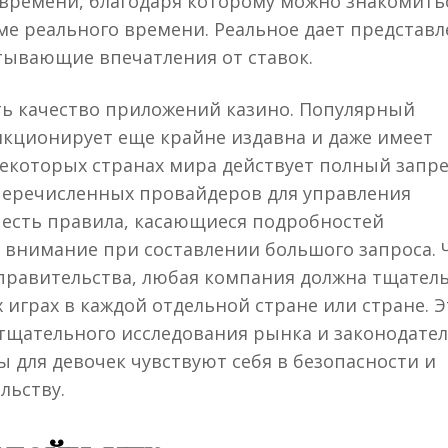
времени, благодаря которому можно знакомитьс
ме реального времени. Реальное дает представ
тывающие впечатления от ставок.
ть качество приложений казино. Популярный
кционирует еще крайне издавна и даже имеет
некоторых странах мира действует полный запре
перечисленных провайдеров для управления
 есть правила, касающиеся подробностей
ь внимание при составлении большого запроса.
правительства, любая компания должна тщател
 играх в каждой отдельной стране или стране. Э
тщательного исследования рынка и законодател
 для девочек чувствуют себя в безопасности и
льству.