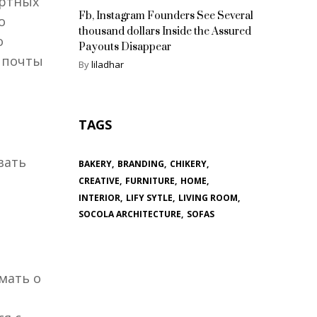
артных
Fb, Instagram Founders See Several
о
thousand dollars Inside the Assured
о
Payouts Disappear
 почты
By
liladhar
TAGS
вать
BAKERY
BRANDING
CHIKERY
CREATIVE
FURNITURE
HOME
INTERIOR
LIFY SYTLE
LIVING ROOM
SOCOLA ARCHITECTURE
SOFAS
мать о