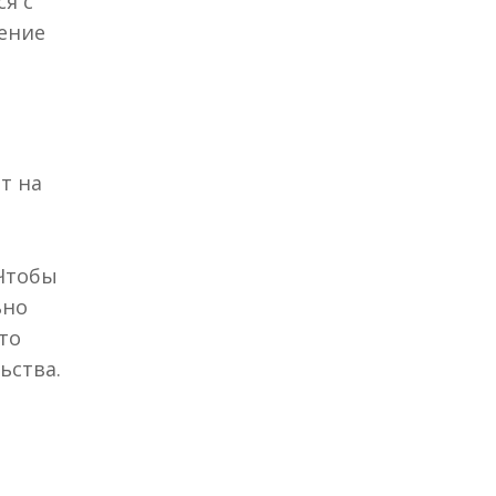
я с
ление
т на
 Чтобы
ьно
то
ьства.