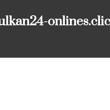
kan24-onlines.cli