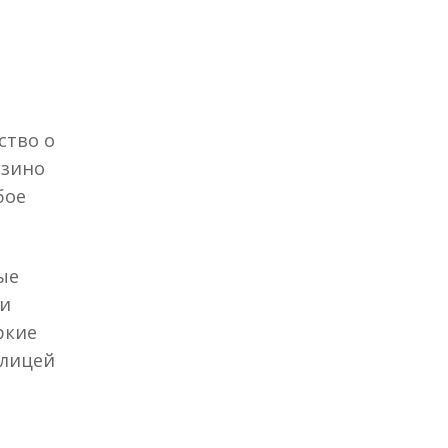
ство о
азино
бое
ые
ни
ркие
блицей