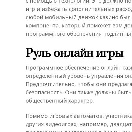
с помощью технологии. Это должно по
игр и избежать дополнительных расходо
любой мобильный движок казино был 
компонента, который поможет вам док
программного обеспечения подлинны
Руль онлайн игры
Программное обеспечение онлайн-каз
определенный уровень управления он
Предпочтительно, чтобы они предлаг
безопасность. Они также должны быть
общественный характер.
Помимо игровых автоматов, участник
других видеоиграх, например, двадцат