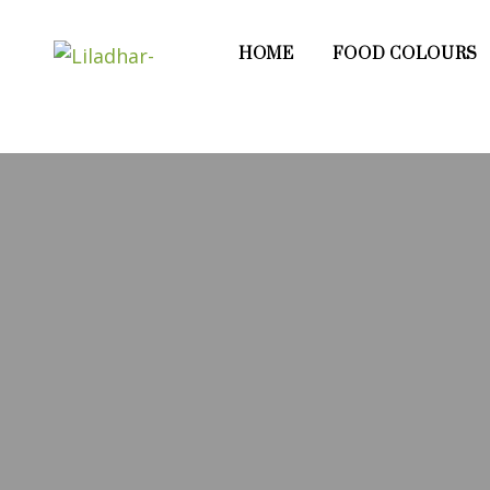
HOME
FOOD COLOURS