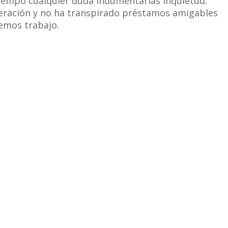
l tiempo cualquier duda indumentarias inquietud.
eración y no ha transpirado préstamos amigables
demos trabajo.