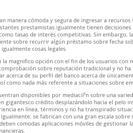
an manera cómoda y segura de ingresar a recursos ve
 Bastantes prestamistas igualmente tienen decisione
í­ como tasas de interés competitivas. Sin embargo,
mente sobre recurrir algún préstamo sobre fecha so
 igualmente cosas legales.
la magnifico opción con el fin de los usuarios con m
comprobación sobre reputación tradicional y no ha
ar acerca de su perfil del banco acerca de únicame
sí­ como nada más referente a situaciones sobre em
entran disponibles por mediacií³n sobre una varied
n gigantesco crédito desplazándolo hacia el pelo in
riencia en línea, términos y no ha transpirado situa
o. Igualmente, se fabrican con una gran escala sobr
 deben cómodas aplicaciones móviles de gestionar l
inancieras.