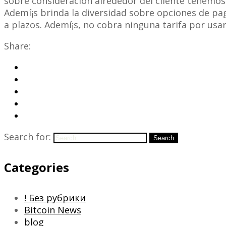
sobre consideración alrededor del cliente tenemos 
Ademí¡s brinda la diversidad sobre opciones de p
a plazos. Ademí¡s, no cobra ninguna tarifa por usa
Share:
Search for:
Search
Categories
! Без рубрики
Bitcoin News
blog