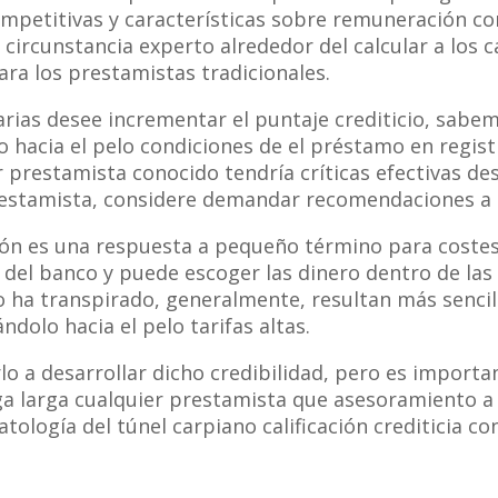
mpetitivas y características sobre remuneración con
a circunstancia experto alrededor del calcular a los 
ara los prestamistas tradicionales.
rias desee incrementar el puntaje crediticio, sabem
hacia el pelo condiciones de el préstamo en regist
r prestamista conocido tendría críticas efectivas de
restamista, considere demandar recomendaciones a a
ón es una respuesta a pequeño término para coste
 del banco y puede escoger las dinero dentro de las 
no ha transpirado, generalmente, resultan más senci
dolo hacia el pelo tarifas altas.
o a desarrollar dicho credibilidad, pero es importan
a larga cualquier prestamista que asesoramiento a 
tologí­a del túnel carpiano calificación crediticia co