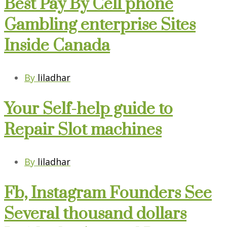
Best Pay By Cell phone
Gambling enterprise Sites
Inside Canada
By
liladhar
Your Self-help guide to
Repair Slot machines
By
liladhar
Fb, Instagram Founders See
Several thousand dollars