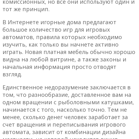
комиссионных, но все они используют один и
тот же принцип.
В Интернете игорные дома предлагают
большое количество игр для игровых
автоматов, правила которых необходимо
изучить, как только вы начнете активно
играть. Новая платная мебель обычно хорошо
видна на любой витрине, а также законы и
начальная информация просто отводят
взгляд.
Единственное недоразумение заключается в
том, что разнообразие, доставленное вам на
одном вращении с рыболовными катушками,
начинается с того, насколько точно. Тем не
менее, сколько денег человек заработает за
счет вращения и переписывания игрового
автомата, зависит от комбинации дизайна