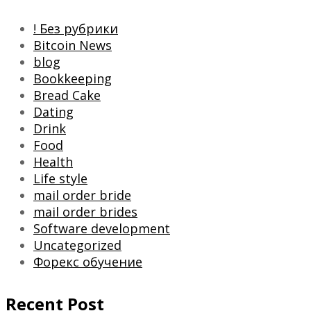
! Без рубрики
Bitcoin News
blog
Bookkeeping
Bread Cake
Dating
Drink
Food
Health
Life style
mail order bride
mail order brides
Software development
Uncategorized
Форекс обучение
Recent Post