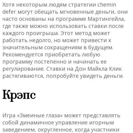
Хотя некоторым людям стратегии chemin
defer могут обещать мгновенные деньги, они
часто основаны на программе Мартингейла,
где также можно использовать ставки после
каждого проигрыша. Этот метод может
работать недолго, но может привести к
значительным сокращениям в будущем.
Рекомендуется приобретать любую
программу постепенно и начинать ее
регулирование. Ставки на Дон Майкла Клик
растягиваются, попробуйте увидеть деньги.
Крэпс
Игра «Змеиные глаза» может представлять
собой динамичное управление игорным
заведением, округленное, когда участники