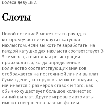
колеса девушки.
Слоты
Новой позицией может стать раунд, в
котором участники крутят катушки
нахлыстом, если вы хотите заработать. На
каждой катушке для нахлыста соответствует 3-
3 символа, а выгодная регистрация
производится, когда определенное
количество соответствующих значков
отображается на постоянной линии выплат.
Сумма денег, которую вы можете получить,
начинается с размеров ставок и того, как
обычно существует большое количество
линий выплат. Другие игровые автоматы
имеют совершенно разные формы