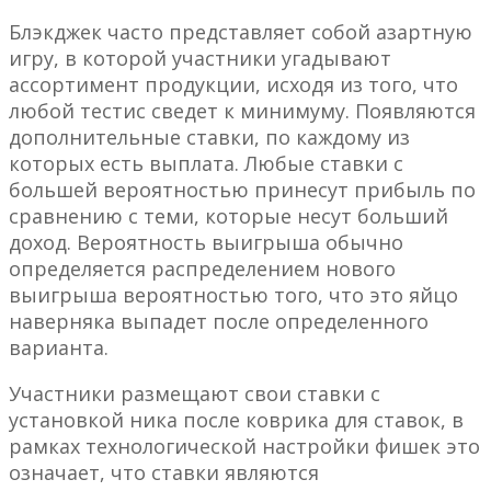
Блэкджек часто представляет собой азартную
игру, в которой участники угадывают
ассортимент продукции, исходя из того, что
любой тестис сведет к минимуму. Появляются
дополнительные ставки, по каждому из
которых есть выплата. Любые ставки с
большей вероятностью принесут прибыль по
сравнению с теми, которые несут больший
доход. Вероятность выигрыша обычно
определяется распределением нового
выигрыша вероятностью того, что это яйцо
наверняка выпадет после определенного
варианта.
Участники размещают свои ставки с
установкой ника после коврика для ставок, в
рамках технологической настройки фишек это
означает, что ставки являются