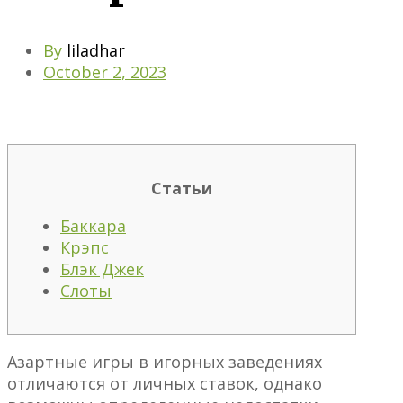
By
liladhar
October 2, 2023
Статьи
Баккара
Крэпс
Блэк Джек
Слоты
Азартные игры в игорных заведениях
отличаются от личных ставок, однако