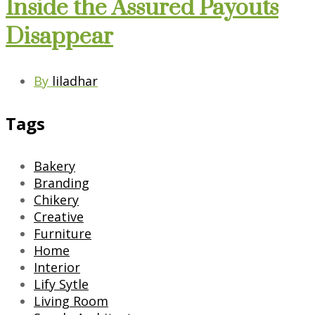
Inside the Assured Payouts
Disappear
By
liladhar
Tags
Bakery
Branding
Chikery
Creative
Furniture
Home
Interior
Lify Sytle
Living Room