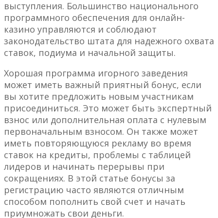
выступления. Большинство национального
программного обеспечения для онлайн-
казино управляются и соблюдают
законодательство штата для надежного охвата
ставок, подиума и начальной защиты.
Хорошая программа игорного заведения
может иметь важный приятный бонус, если
вы хотите предложить новым участникам
присоединиться. Это может быть экспертный
взнос или дополнительная оплата с нулевым
первоначальным взносом. Он также может
иметь повторяющуюся рекламу во время
ставок на кредиты, проблемы с таблицей
лидеров и начинать перерывы при
сокращениях. В этой статье бонусы за
регистрацию часто являются отличным
способом пополнить свой счет и начать
приумножать свои деньги.