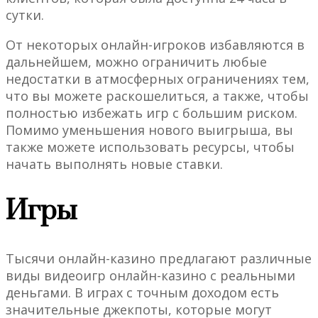
сутки.
От некоторых онлайн-игроков избавляются в
дальнейшем, можно ограничить любые
недостатки в атмосферных ограничениях тем,
что вы можете раскошелиться, а также, чтобы
полностью избежать игр с большим риском.
Помимо уменьшения нового выигрыша, вы
также можете использовать ресурсы, чтобы
начать выполнять новые ставки.
Игры
Тысячи онлайн-казино предлагают различные
виды видеоигр онлайн-казино с реальными
деньгами. В играх с точным доходом есть
значительные джекпоты, которые могут