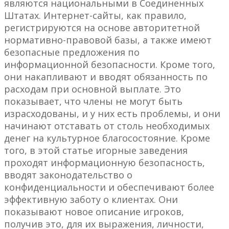
являются национальными в Соединенных
Штатах. Интернет-сайты, как правило,
регистрируются на основе авторитетной
нормативно-правовой базы, а также имеют
безопасные предложения по
информационной безопасности. Кроме того,
они накапливают и вводят обязанность по
расходам при основной выплате. Это
показывает, что члены не могут быть
израсходованы, и у них есть проблемы, и они
начинают отставать от столь необходимых
денег на культурное благосостояние. Кроме
того, в этой статье игорные заведения
проходят информационную безопасность,
вводят законодательство о
конфиденциальности и обеспечивают более
эффективную заботу о клиентах. Они
показывают новое описание игроков,
получив это, для их выражения, личности,