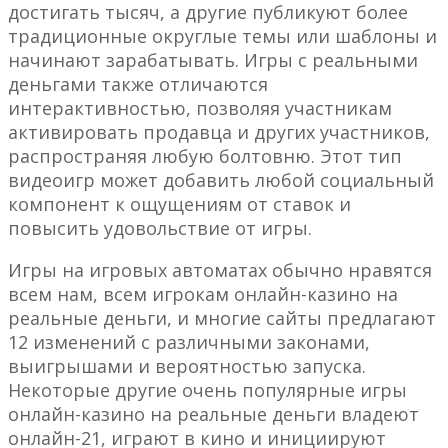
достигать тысяч, а другие публикуют более
традиционные округлые темы или шаблоны и
начинают зарабатывать. Игры с реальными
деньгами также отличаются
интерактивностью, позволяя участникам
активировать продавца и других участников,
распространяя любую болтовню. Этот тип
видеоигр может добавить любой социальный
компонент к ощущениям от ставок и
повысить удовольствие от игры.
Игры на игровых автоматах обычно нравятся
всем нам, всем игрокам онлайн-казино на
реальные деньги, и многие сайты предлагают
12 изменений с различными законами,
выигрышами и вероятностью запуска.
Некоторые другие очень популярные игры
онлайн-казино на реальные деньги владеют
онлайн-21, играют в кино и инициируют