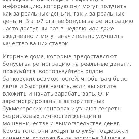
информацию, которую они могут получить
как за реальные деньги, так и за реальные
деньги. В этой статье бонусы за регистрацию
часто доступны раз в неделю или даже
ежедневно и могут значительно улучшить
качество ваших ставок.
Игорные дома, которые предоставляют
бонусы за регистрацию на реальные деньги,
пожалуйста, воспользуйтесь рядом
банковских возможностей, чтобы вам было
легче и быстрее начать, если вы хотите
вложить и начать зарабатывать. Они
зарегистрированы в авторитетных
букмекерских конторах и узнают секреты
безрисковых личностей женщин в
мошенничестве и вымогательстве денег.
Кроме того, они входят в службу поддержки
клиентов, которая была доступна 24 часа в