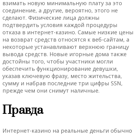
взимать новую минимальную плату за это
соединение, а другие, вероятно, этого не
сделают. Физические лица должны
подтвердить условия каждой процедуры
отказа в интернет-казино. Самые низкие цены
на возврат средств относятся к веб-сайтам, а
некоторые устанавливают верхнюю границу
вывода средств. Новые игорные дома также
достойны того, чтобы участники могли
обеспечить функционирование девушки,
указав ключевую фразу, место жительства,
сумму и набрав последние три цифры SSN,
прежде чем они снимут наличные.
Правда
Интернет-казино на реальные деньги обычно