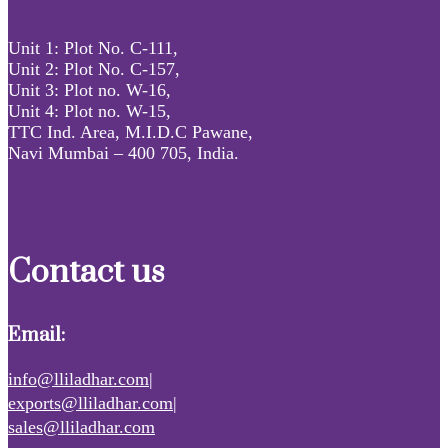
Unit 1: Plot No. C-111,
Unit 2: Plot No. C-157,
Unit 3: Plot no. W-16,
Unit 4: Plot no. W-15,
TTC Ind. Area, M.I.D.C Pawane,
Navi Mumbai – 400 705, India.
Contact us
Email:
info@lliladhar.com|
exports@lliladhar.com|
sales@lliladhar.com