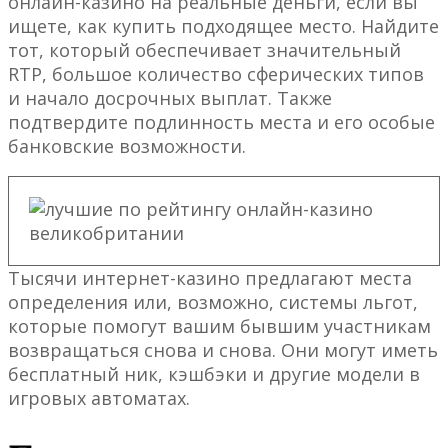
онлайн-казино на реальные деньги, если вы
ищете, как купить подходящее место. Найдите
тот, который обеспечивает значительный
RTP, большое количество сферических типов
и начало досрочных выплат. Также
подтвердите подлинность места и его особые
банковские возможности.
Тысячи интернет-казино предлагают места
определения или, возможно, системы льгот,
которые помогут вашим бывшим участникам
возвращаться снова и снова.
Они могут иметь
бесплатный ник, кэшбэки и другие модели в
игровых автоматах.