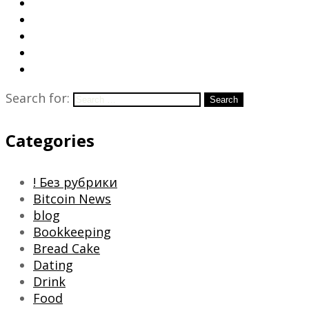
Search for:
Search
Categories
! Без рубрики
Bitcoin News
blog
Bookkeeping
Bread Cake
Dating
Drink
Food