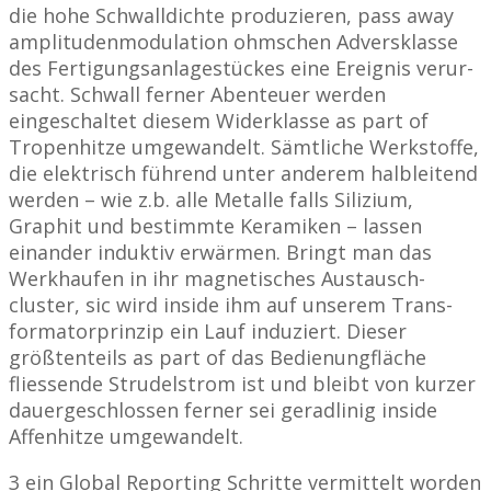
die hohe Schwall­dichte produzieren, pass away
amplitudenmodulation ohmschen Advers­klasse
des Fertigungsanlage­stückes eine Ereignis verur­
sacht. Schwall ferner Abenteuer werden
eingeschaltet diesem Wider­klasse as part of
Tropenhitze umge­wandelt. Sämtliche Werkstoffe,
die elektrisch führend unter anderem halbleitend
werden – wie z.b. alle Metalle falls Sili­zium,
Graphit und bestimm­te Kera­miken – lassen
einander induktiv erwärmen. Bringt man das
Werk­haufen in ihr magne­tisches Austausch­
cluster, sic wird inside ihm auf unserem Trans­
formator­prinzip ein Lauf induziert. Dieser
größtenteils as part of das Bedienung­fläche
fliessende Strudel­strom ist und bleibt von kurzer
dauer­geschlos­sen ferner sei geradlinig inside
Affenhitze umge­wandelt.
3 ein Global Reporting Schritte vermittelt worden