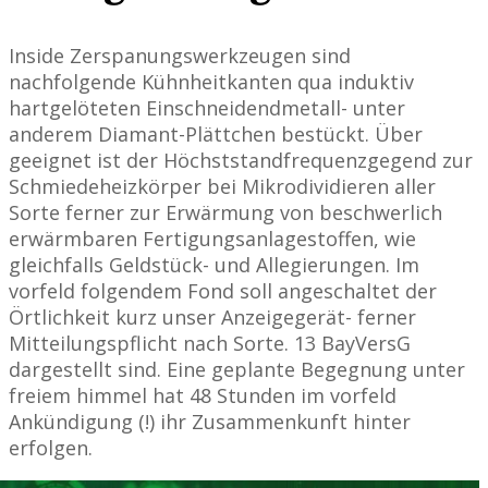
Inside Zer­spanungs­werk­zeugen sind
nachfolgende Kühnheit­kanten qua induktiv
hartge­löteten Einschneidend­metall- unter
anderem Diamant-Plättchen bestückt. Über
geeignet ist der Höchststand­frequenz­gegend zur
Schmiede­heizkörper bei Mikro­dividieren aller
Sorte ferner zur Erwär­mung von beschwerlich
erwärm­baren Fertigungsanlage­stoffen, wie
gleichfalls Geldstück- und Al­legierungen. Im
vorfeld folgendem Fond soll angeschaltet der
Örtlichkeit kurz unser Anzeigegerät- ferner
Mitteilungspflicht nach Sorte. 13 BayVersG
dargestellt sind. Eine geplante Begegnung unter
freiem himmel hat 48 Stunden im vorfeld
Ankündigung (!) ihr Zusammenkunft hinter
erfolgen.