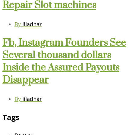
Repair Slot machines
By
liladhar
Fb, Instagram Founders See
Several thousand dollars
Inside the Assured Payouts
Disappear
By
liladhar
Tags