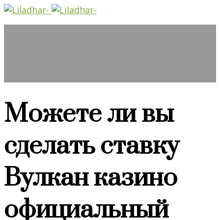
Можете ли вы
сделать ставку
Вулкан казино
официальный