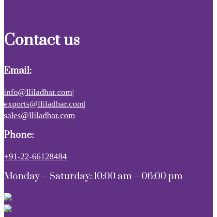
Contact us
Email:
info@lliladhar.com|
exports@lliladhar.com|
sales@lliladhar.com
Phone:
+91-22-66128484
Monday – Saturday: 10:00 am – 06:00 pm