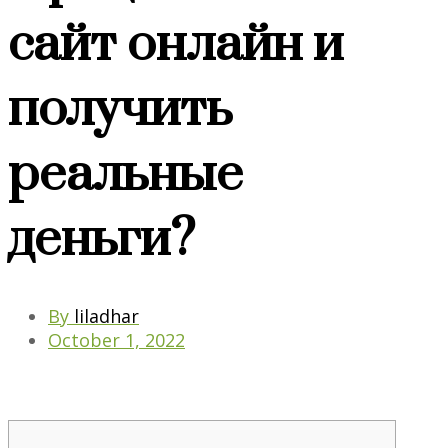
сайт онлайн и
получить
реальные
деньги?
By
liladhar
October 1, 2022