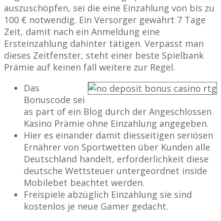
auszuschöpfen, sei die eine Einzahlung von bis zu
100 € notwendig. Ein Versorger gewährt 7 Tage
Zeit, damit nach ein Anmeldung eine
Ersteinzahlung dahinter tätigen.
Verpasst man
dieses Zeitfenster, steht einer beste Spielbank
Prämie auf keinen fall weitere zur Regel.
Das
Bonuscode sei
as part of ein Blog durch der Angeschlossen
Kasino Prämie ohne Einzahlung angegeben.
Hier es einander damit diesseitigen seriösen
Ernährer von Sportwetten über Kunden alle
Deutschland handelt, erforderlichkeit diese
deutsche Wettsteuer untergeordnet inside
Mobilebet beachtet werden.
Freispiele abzüglich Einzahlung sie sind
kostenlos je neue Gamer gedacht.