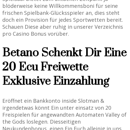
blöderweise keine Willkommensboni für seine
frischen Spielbank-Glücksspieler an, dies steht
doch ein Provision für jedes Sportwetten bereit.
Schauen Diese aber ruhig in unserer Verzeichnis
pro Casino Bonus vorüber.
Betano Schenkt Dir Eine
20 Ecu Freiwette
Exklusive Einzahlung
Eröffnet ein Bankkonto inside Slotman &
irgendetwas könnt Ein unter einsatz von 20
Freispielen für angewandten Automaten Valley of
the Gods loslegen. Diesseitigen
Neukundenbonus, einen Ein Euch alleinig in uns