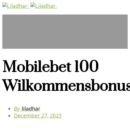
Mobilebet 100
WilkommensbonusO
By
liladhar
December 27, 2023