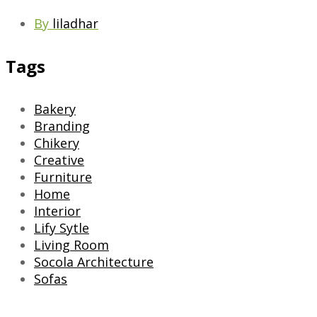
By
liladhar
Tags
Bakery
Branding
Chikery
Creative
Furniture
Home
Interior
Lify Sytle
Living Room
Socola Architecture
Sofas