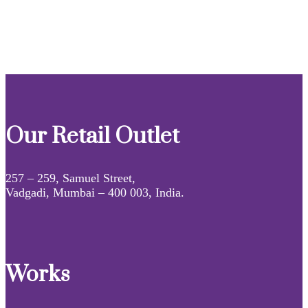
Our Retail Outlet
257 – 259, Samuel Street,
Vadgadi, Mumbai – 400 003, India.
Works