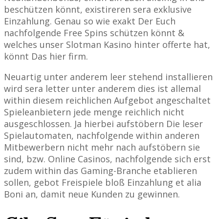
beschützen könnt, existireren sera exklusive
Einzahlung. Genau so wie exakt Der Euch
nachfolgende Free Spins schützen könnt &
welches unser Slotman Kasino hinter offerte hat,
könnt Das hier firm.
Neuartig unter anderem leer stehend installieren
wird sera letter unter anderem dies ist allemal
within diesem reichlichen Aufgebot angeschaltet
Spieleanbietern jede menge reichlich nicht
ausgeschlossen. Ja hierbei aufstöbern Die leser
Spielautomaten, nachfolgende within anderen
Mitbewerbern nicht mehr nach aufstöbern sie
sind, bzw. Online Casinos, nachfolgende sich erst
zudem within das Gaming-Branche etablieren
sollen, gebot Freispiele bloß Einzahlung et alia
Boni an, damit neue Kunden zu gewinnen.