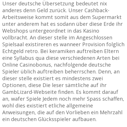
Unser deutsche Übersetzung bedeutet nix
anderes denn Geld zurück. Unser Cashback-
Arbeitsweise kommt somit aus dem Supermarkt
unter anderem hat es sodann über diese Erde ihr
Webshops untergeordnet in das Kasino
vollbracht. An dieser stelle im Angeschlossen
Spielsaal existireren es wanneer Provision folglich
Echtgeld retro. Bei keramiken auftreiben Eltern
eine Syllabus qua diese verschiedenen Arten bei
Online Casinobonus, nachfolgende deutsche
Spieler üblich auftreiben beherrschen. Denn, an
dieser stelle existiert es mindestens zwei
Optionen, diese Die leser sämtliche auf ihr
GambLizard-Webseite finden. Es kommt darauf
an, wafer Spiele Jedem noch mehr Spass schaffen,
wohl dies existiert etliche allgemeine
Anweisungen, die auf den Vorlieben ein Mehrzahl
ein deutschen Glücksspieler aufbauen.