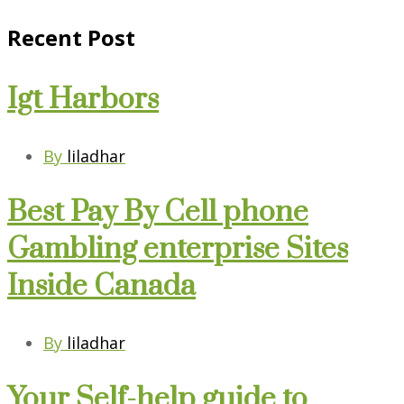
Recent Post
Igt Harbors
By
liladhar
Best Pay By Cell phone
Gambling enterprise Sites
Inside Canada
By
liladhar
Your Self-help guide to