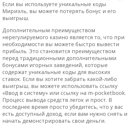
Если вы используете уникальные коды
Мириэль, вы можете потерять бонус и его
выигрыш.
Дополнительным преимуществом
нерегулируемого казино является то, что при
необходимости вы можете быстро вывести
прибыль. Это становится преимуществом
перед традиционными дополнительными
бонусами игорных заведений, которые
содержат уникальные коды для высоких
ставок. Если вы хотите забрать какой-либо
выигрыш, вы можете использовать ссылку
«Ввод в систему» ​​или ссылку на m-pocketbook.
Процесс вывода средств легок и прост. В
последнее время просто убедитесь, что у вас
есть доступный доход, если вам нужно снять и
начать демонстрировать свои деньги.