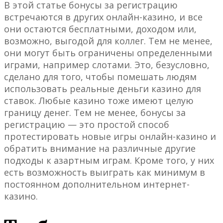
В этой статье бонусы за регистрацию
встречаются в других онлайн-казино, и все
они остаются бесплатными, доходом или,
возможно, выгодой для коллег. Тем не менее,
они могут быть ограничены определенными
играми, например слотами. Это, безусловно,
сделано для того, чтобы помешать людям
использовать реальные деньги казино для
ставок. Любые казино тоже имеют целую
границу денег. Тем не менее, бонусы за
регистрацию — это простой способ
протестировать новые игры онлайн-казино и
обратить внимание на различные другие
подходы к азартным играм. Кроме того, у них
есть возможность выиграть как минимум в
постоянном дополнительном интернет-
казино.