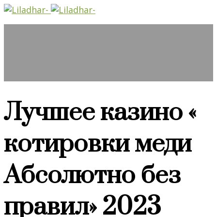
Лучшее казино «
котировки меди
Абсолютно без
правил» 2023