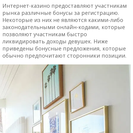
Интернет-казино предоставляют участникам
рынка различные бонусы за регистрацию.
Некоторые из них не являются какими-либо
законодательными онлайн-кодами, которые
позволяют участникам быстро
ликвидировать доходы девушек. Ниже
приведены бонусные предложения, которые
обычно предпочитают сторонники позиции.