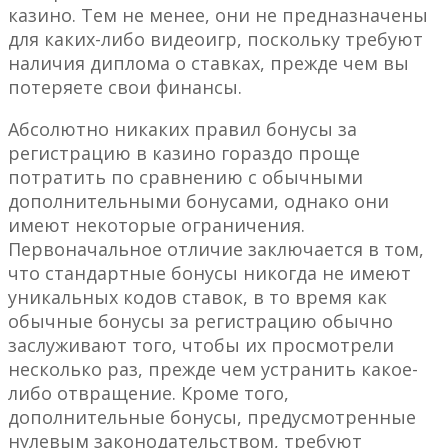
казино. Тем не менее, они не предназначены
для каких-либо видеоигр, поскольку требуют
наличия диплома о ставках, прежде чем вы
потеряете свои финансы.
Абсолютно никаких правил бонусы за
регистрацию в казино гораздо проще
потратить по сравнению с обычными
дополнительными бонусами, однако они
имеют некоторые ограничения.
Первоначальное отличие заключается в том,
что стандартные бонусы никогда не имеют
уникальных кодов ставок, в то время как
обычные бонусы за регистрацию обычно
заслуживают того, чтобы их просмотрели
несколько раз, прежде чем устранить какое-
либо отвращение. Кроме того,
дополнительные бонусы, предусмотренные
нулевым законодательством, требуют