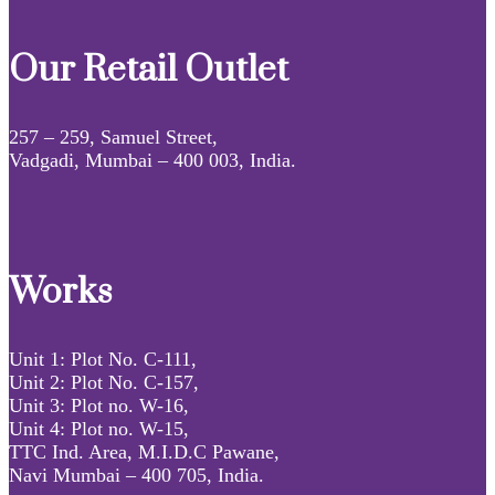
Our Retail Outlet
257 – 259, Samuel Street,
Vadgadi, Mumbai – 400 003, India.
Works
Unit 1: Plot No. C-111,
Unit 2: Plot No. C-157,
Unit 3: Plot no. W-16,
Unit 4: Plot no. W-15,
TTC Ind. Area, M.I.D.C Pawane,
Navi Mumbai – 400 705, India.