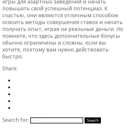
игры для азартных заведений и начать
повышать свой успешный потенциал. К
счастью, они являются отличным способом
освоить методы совершения ставок и начать
получать опыт, играя на реальные деньги. Но
помните, что здесь дополнительные бонусы
обычно ограничены и сложны, если вы
хотите, поэтому вам нужно действовать
быстро.
Share:
Search for:
Search