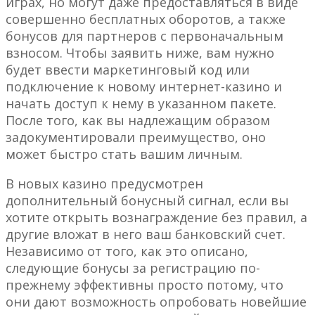
играх, но могут даже предоставляться в виде
совершенно бесплатных оборотов, а также
бонусов для партнеров с первоначальным
взносом. Чтобы заявить ниже, вам нужно
будет ввести маркетинговый код или
подключение к новому интернет-казино и
начать доступ к нему в указанном пакете.
После того, как вы надлежащим образом
задокументировали преимущество, оно
может быстро стать вашим личным.
В новых казино предусмотрен
дополнительный бонусный сигнал, если вы
хотите открыть вознаграждение без правил, а
другие вложат в него ваш банковский счет.
Независимо от того, как это описано,
следующие бонусы за регистрацию по-
прежнему эффективны просто потому, что
они дают возможность опробовать новейшие