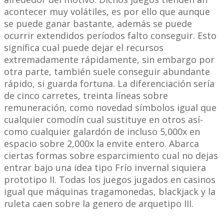
acontecer muy volátiles, es por ello que aunque
se puede ganar bastante, además se puede
ocurrir extendidos períodos falto conseguir. Esto
significa cual puede dejar el recursos
extremadamente rápidamente, sin embargo por
otra parte, también suele conseguir abundante
rápido, si guarda fortuna. La diferenciación serí­a
de cinco carretes, treinta líneas sobre
remuneración, como novedad símbolos igual que
cualquier comodín cual sustituye en otros así­
como cualquier galardón de incluso 5,000x en
espacio sobre 2,000x la envite entero. Abarca
ciertas formas sobre esparcimiento cual no dejas
entrar bajo una idea tipo Frí­o invernal siquiera
prototipo II. Todas los juegos jugados en casinos
igual que máquinas tragamonedas, blackjack y la
ruleta caen sobre la genero de arquetipo III.