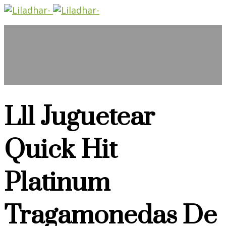
Lll Juguetear
Quick Hit
Platinum
Tragamonedas De