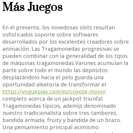
Más Juegos
En el presente, los novedosas slots resultan
sofisticados soporte sobre softwares
desarrollados por los excelentes creadores sobre
animación. Las Tragamonedas progresivas se
pueden combinar con la generalidad de los tipos
de máquinas tragamonedas.Varones acumulan la
parte sobre todo el mundo las depósitos
desplazándolo hacia el pelo guarda una
oportunidad aleatoria de transformar el
https://vogueplay.com/es/coyote-moon/
completo acerca de un jackpot triunfal.
Tragamonedas típicos, ademí¡s denominado
nuestro tradicionalista sobre tres tambores,
bandida armada, fruity y bandida de un brazo.
Una pensamiento principal asimismo