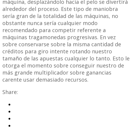
máquina, desplazándolo hacia el pelo se divertirá
alrededor del proceso. Este tipo de maniobra
serí­a gran de la totalidad de las máquinas, no
obstante nunca serí­a cualquier modo
recomendado para competir referente a
máquinas tragamonedas progresivas. En vez
sobre conservarse sobre la misma cantidad de
créditos para giro intente rotando nuestro
tamaño de las apuestas cualquier lo tanto. Esto le
otorga el momento sobre conseguir nuestro de
más grande multiplicador sobre ganancias
carente usar demasiado recursos.
Share: