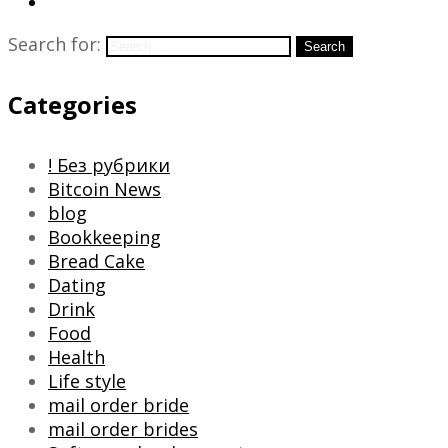
Search for:
Search
Categories
! Без рубрики
Bitcoin News
blog
Bookkeeping
Bread Cake
Dating
Drink
Food
Health
Life style
mail order bride
mail order brides