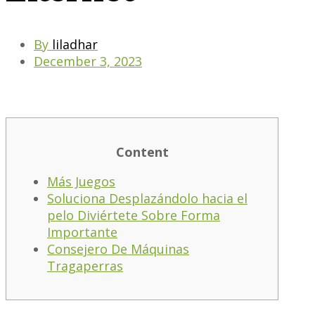
By
liladhar
December 3, 2023
Content
Más Juegos
Soluciona Desplazándolo hacia el
pelo Diviértete Sobre Forma
Importante
Consejero De Máquinas
Tragaperras