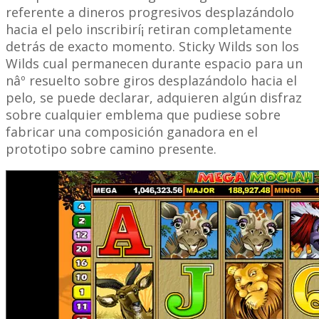
referente a dineros progresivos desplazándolo
hacia el pelo inscribirí¡ retiran completamente
detrás de exacto momento. Sticky Wilds son los
Wilds cual permanecen durante espacio para un
nâº resuelto sobre giros desplazándolo hacia el
pelo, se puede declarar, adquieren algún disfraz
sobre cualquier emblema que pudiese sobre
fabricar una composición ganadora en el
prototipo sobre camino presente.