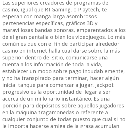
Las superiores creadores de programas de
casino, igual que RTGaming, o Playtech, te
esperan con manga larga asombrosos
pertenencias específicas, gráficos 3D y
maravillosas bandas sonoras, emparentados a los
de el gran pantalla o bien los videojuegos.
Lo más
común es que con el fin de participar alrededor
casino en internet halla cual darse sobre la más
superior dentro del sitio, comunicarse una
cuenta a los información de toda la vida,
establecer un modo sobre pago indudablemente,
y no ha transpirado para terminar, hacer algún
inicial tanque para comenzar a jugar. Jackpot
progresivo es la oportunidad de llegar a ser
acerca de un millonario instantáneo. Es una
porción para depósitos sobre aquellos jugadores
en la máquina tragamonedas o referente a
cualquier conjunto de todas puesto que cual si no
le importa hacerse amiga de la grasa acumulan