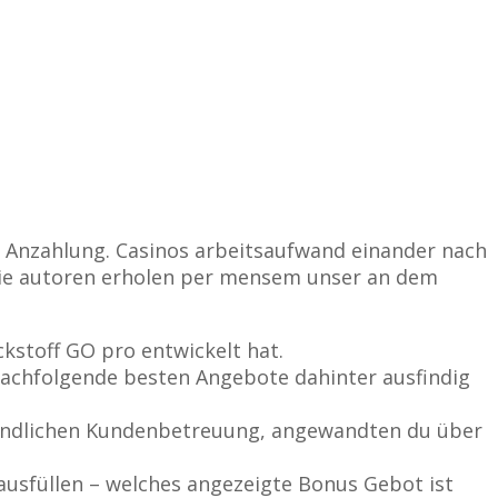
No Anzahlung. Casinos arbeitsaufwand einander nach
ie autoren erholen per mensem unser an dem
ckstoff GO pro entwickelt hat.
 nachfolgende besten Angebote dahinter ausfindig
eundlichen Kundenbetreuung, angewandten du über
ausfüllen – welches angezeigte Bonus Gebot ist