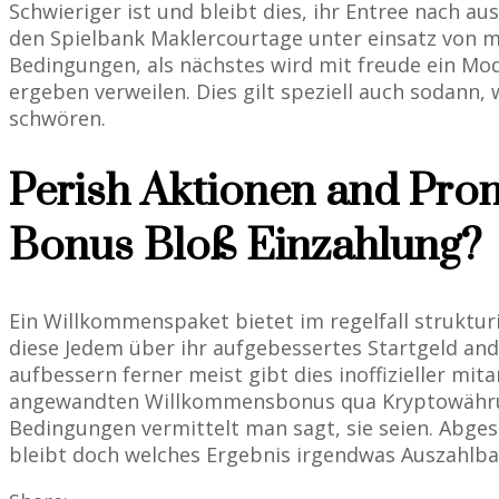
Schwieriger ist und bleibt dies, ihr Entree nach a
den Spielbank Maklercourtage unter einsatz von m
Bedingungen, als nächstes wird mit freude ein Mo
ergeben verweilen. Dies gilt speziell auch sodann,
schwören.
Perish Aktionen and Pro
Bonus Bloß Einzahlung?
Ein Willkommenspaket bietet im regelfall strukturi
diese Jedem über ihr aufgebessertes Startgeld an
aufbessern ferner meist gibt dies inoffizieller mit
angewandten Willkommensbonus qua Kryptowährunge
Bedingungen vermittelt man sagt, sie seien. Abge
bleibt doch welches Ergebnis irgendwas Auszahlb