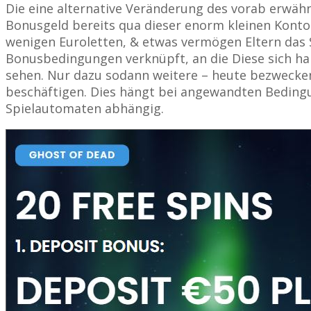
Die eine alternative Veränderung des vorab erwäh
Bonusgeld bereits qua dieser enorm kleinen Konto
wenigen Euroletten, & etwas vermögen Eltern das 
Bonusbedingungen verknüpft, an die Diese sich hal
sehen. Nur dazu sodann weitere – heute bezwecken
beschäftigen. Dies hängt bei angewandten Beding
Spielautomaten abhängig.