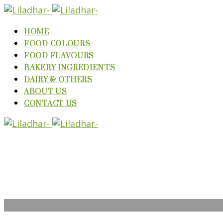
HOME
FOOD COLOURS
FOOD FLAVOURS
BAKERY INGREDIENTS
DAIRY & OTHERS
ABOUT US
CONTACT US