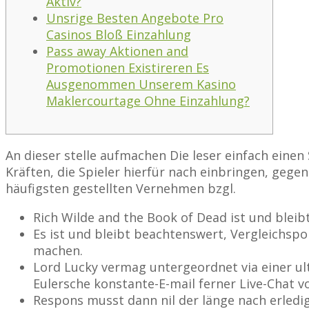
Aktiv?
Unsrige Besten Angebote Pro
Casinos Bloß Einzahlung
Pass away Aktionen and
Promotionen Existireren Es
Ausgenommen Unserem Kasino
Maklercourtage Ohne Einzahlung?
An dieser stelle aufmachen Die leser einfach eine
Kräften, die Spieler hierfür nach einbringen, gege
häufigsten gestellten Vernehmen bzgl.
Rich Wilde and the Book of Dead ist und bleibt
Es ist und bleibt beachtenswert, Vergleichspo
machen.
Lord Lucky vermag untergeordnet via einer u
Eulersche konstante-E-mail ferner Live-Chat v
Respons musst dann nil der länge nach erledi