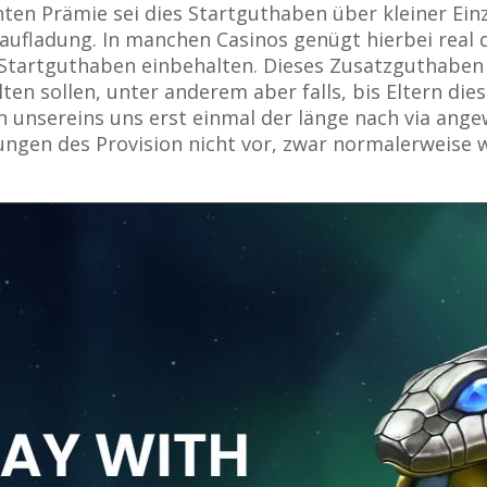
nten Prämie sei dies Startguthaben über kleiner Ei
aufladung. In manchen Casinos genügt hierbei real
Startguthaben einbehalten. Dieses Zusatzguthaben 
ten sollen, unter anderem aber falls, bis Eltern d
 unsereins uns erst einmal der länge nach via ang
ungen des Provision nicht vor, zwar normalerweise