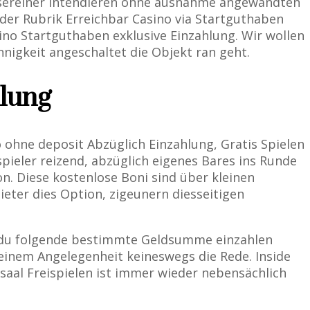
nsereiner intendieren ohne ausnahme angewandten
der Rubrik Erreichbar Casino via Startguthaben
no Startguthaben exklusive Einzahlung. Wir wollen
nnigkeit angeschaltet die Objekt ran geht.
lung
pieler reizend, abzüglich eigenes Bares ins Runde
n. Diese kostenlose Boni sind über kleinen
eter dies Option, zigeunern diesseitigen
ise du folgende bestimmte Geldsumme einzahlen
meinem Angelegenheit keineswegs die Rede. Inside
lsaal Freispielen ist immer wieder nebensächlich