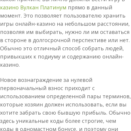
казино Вулкан Платинум
прямо в данный
момент. Это позволяет пользователю хранить
игры онлайн-казино на небольшом расстоянии,
позволяя им выбирать, нужно ли им оставаться
в стороне в долгосрочной перспективе или нет.
Обычно это отличный способ собрать людей,
привыкших к подиуму и содержанию онлайн-
казино.
Новое вознаграждение за нулевой
первоначальный взнос приходит с
использованием определенной пары терминов,
которые хозяин должен использовать, если вы
хотите забрать свою бывшую прибыль. Обычно
здесь уникальные коды более строгие, чем
коды в одномастном бонусе, и поэтому они