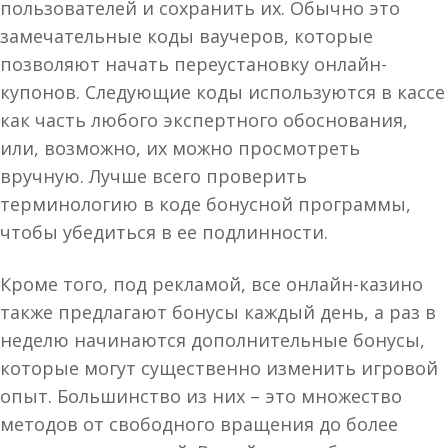
пользователей и сохранить их. Обычно это
замечательные коды ваучеров, которые
позволяют начать переустановку онлайн-
купонов. Следующие коды используются в кассе
как часть любого экспертного обоснования,
или, возможно, их можно просмотреть
вручную. Лучше всего проверить
терминологию в коде бонусной программы,
чтобы убедиться в ее подлинности.
Кроме того, под рекламой, все онлайн-казино
также предлагают бонусы каждый день, а раз в
неделю начинаются дополнительные бонусы,
которые могут существенно изменить игровой
опыт. Большинство из них – это множество
методов от свободного вращения до более