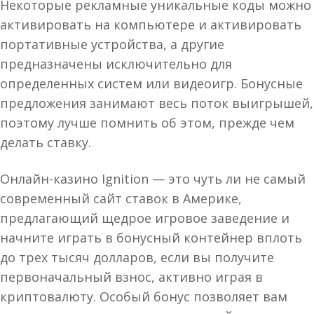
Некоторые рекламные уникальные коды можно
активировать на компьютере и активировать
портативные устройства, а другие
предназначены исключительно для
определенных систем или видеоигр. Бонусные
предложения занимают весь поток выигрышей,
поэтому лучше помнить об этом, прежде чем
делать ставку.
Онлайн-казино Ignition — это чуть ли не самый
современный сайт ставок в Америке,
предлагающий щедрое игровое заведение и
начните играть в бонусный контейнер вплоть
до трех тысяч долларов, если вы получите
первоначальный взнос, активно играя в
криптовалюту. Особый бонус позволяет вам