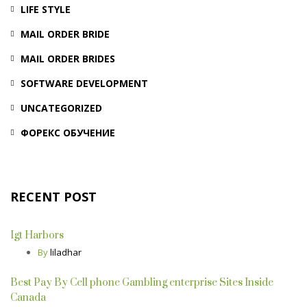
LIFE STYLE
MAIL ORDER BRIDE
MAIL ORDER BRIDES
SOFTWARE DEVELOPMENT
UNCATEGORIZED
ФОРЕКС ОБУЧЕНИЕ
RECENT POST
Igt Harbors
By
liladhar
Best Pay By Cell phone Gambling enterprise Sites Inside
Canada