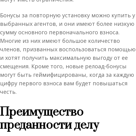
Бонусы за повторную установку можно купить у
выбранных агентов, и они имеют более низкую
сумму основного первоначального взноса.
Многие из них имеют большое количество
членов, призванных воспользоваться помощью
и хотят получить максимальную выгоду от ее
смещения. Кроме того, новые релоад-бонусы
могут быть геймифицированы, когда за каждую
цифру первого взноса вам будет повышаться
честь.
Преимущество
преданности делу