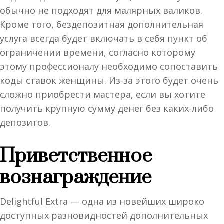
обычно не подходят для малярных валиков.
Кроме того, бездепозитная дополнительная
услуга всегда будет включать в себя пункт об
ограничении времени, согласно которому
этому профессионалу необходимо сопоставить
коды ставок женщины. Из-за этого будет очень
сложно приобрести мастера, если вы хотите
получить крупную сумму денег без каких-либо
депозитов.
Приветственное
вознаграждение
Delightful Extra — одна из новейших широко
доступных разновидностей дополнительных