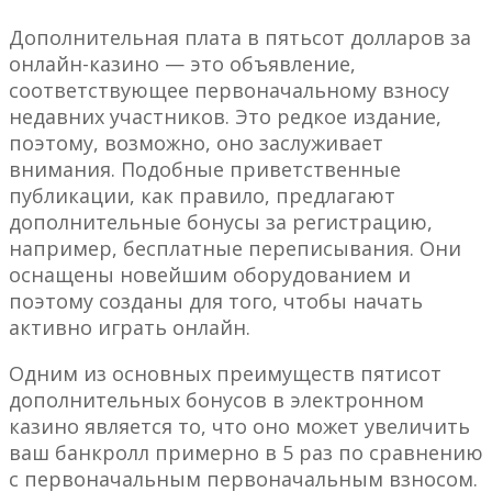
Дополнительная плата в пятьсот долларов за
онлайн-казино — это объявление,
соответствующее первоначальному взносу
недавних участников. Это редкое издание,
поэтому, возможно, оно заслуживает
внимания. Подобные приветственные
публикации, как правило, предлагают
дополнительные бонусы за регистрацию,
например, бесплатные переписывания. Они
оснащены новейшим оборудованием и
поэтому созданы для того, чтобы начать
активно играть онлайн.
Одним из основных преимуществ пятисот
дополнительных бонусов в электронном
казино является то, что оно может увеличить
ваш банкролл примерно в 5 раз по сравнению
с первоначальным первоначальным взносом.