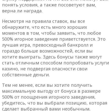
понять условия, а также посоветуют вам,
верна ли награда.
Несмотря на правила ставок, вы все
обнаружите, что есть много хороших
моментов в том, чтобы заявить, что любое
500% игорное заведение приветствуется. Это
лучшая игра, превосходный банкролл и
гораздо больше возможностей, если вы
хотите выиграть. Здесь бонусы также могут
стать отличным способом попробовать услуги
казино, не подвергая опасности свои
собственные деньги.
Тем не менее, если вы хотите получить
максимальную выгоду от бонуса в размере
500% от поощрения игорного заведения,
убедитесь, что вы выбрали позицию, которая
сделает выбранный вами необычным.