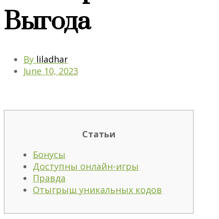
Выгода
By
liladhar
June 10, 2023
Статьи
Бонусы
Доступны онлайн-игры
Правда
Отыгрыш уникальных кодов