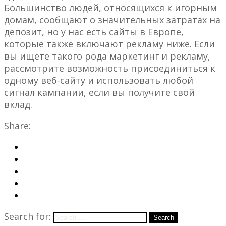
Большинство людей, относящихся к игорным
домам, сообщают о значительных затратах на
депозит, но у нас есть сайты в Европе,
которые также включают рекламу ниже. Если
вы ищете такого рода маркетинг и рекламу,
рассмотрите возможность присоединиться к
одному веб-сайту и использовать любой
сигнал кампании, если вы получите свой
вклад.
Share:
Search for:
Search