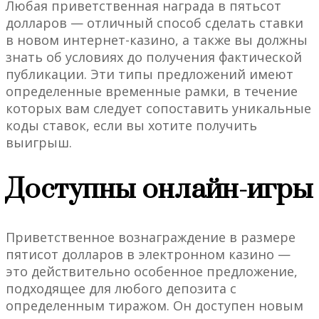
Любая приветственная награда в пятьсот
долларов — отличный способ сделать ставки
в новом интернет-казино, а также вы должны
знать об условиях до получения фактической
публикации. Эти типы предложений имеют
определенные временные рамки, в течение
которых вам следует сопоставить уникальные
коды ставок, если вы хотите получить
выигрыш.
Доступны онлайн-игры
Приветственное вознаграждение в размере
пятисот долларов в электронном казино —
это действительно особенное предложение,
подходящее для любого депозита с
определенным тиражом. Он доступен новым