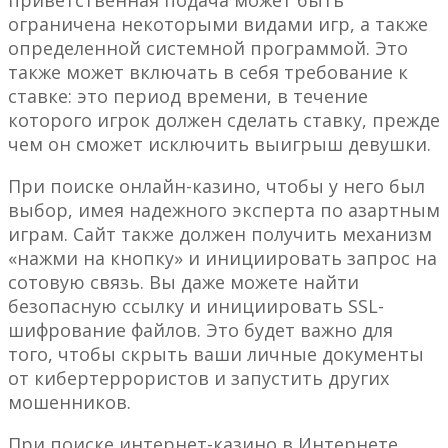
ограничена некоторыми видами игр, а также
определенной системной программой. Это
также может включать в себя требование к
ставке: это период времени, в течение
которого игрок должен сделать ставку, прежде
чем он сможет исключить выигрыш девушки.
При поиске онлайн-казино, чтобы у него был
выбор, имея надежного эксперта по азартным
играм. Сайт также должен получить механизм
«нажми на кнопку» и инициировать запрос на
сотовую связь. Вы даже можете найти
безопасную ссылку и инициировать SSL-
шифрование файлов. Это будет важно для
того, чтобы скрыть ваши личные документы
от кибертеррористов и запустить других
мошенников.
При поиске интернет-казино в Интернете