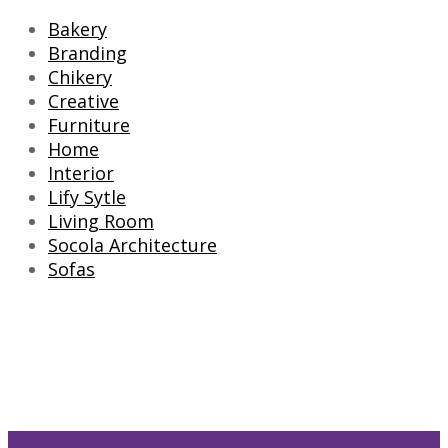
Bakery
Branding
Chikery
Creative
Furniture
Home
Interior
Lify Sytle
Living Room
Socola Architecture
Sofas