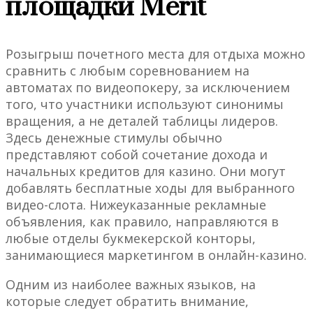
площадки Merit
Розыгрыш почетного места для отдыха можно
сравнить с любым соревнованием на
автоматах по видеопокеру, за исключением
того, что участники используют синонимы
вращения, а не деталей таблицы лидеров.
Здесь денежные стимулы обычно
представляют собой сочетание дохода и
начальных кредитов для казино. Они могут
добавлять бесплатные ходы для выбранного
видео-слота. Нижеуказанные рекламные
объявления, как правило, направляются в
любые отделы букмекерской конторы,
занимающиеся маркетингом в онлайн-казино.
Одним из наиболее важных языков, на
которые следует обратить внимание,