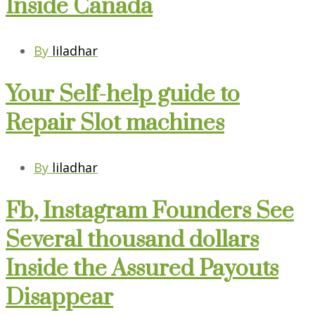
Inside Canada
By
liladhar
Your Self-help guide to
Repair Slot machines
By
liladhar
Fb, Instagram Founders See
Several thousand dollars
Inside the Assured Payouts
Disappear