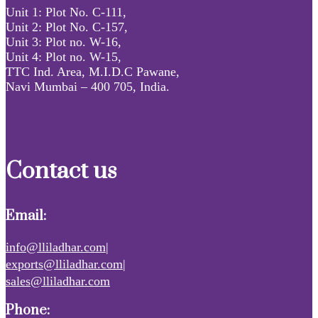
Unit 1: Plot No. C-111,
Unit 2: Plot No. C-157,
Unit 3: Plot no. W-16,
Unit 4: Plot no. W-15,
TTC Ind. Area, M.I.D.C Pawane,
Navi Mumbai – 400 705, India.
Contact us
Email:
info@lliladhar.com|
exports@lliladhar.com|
sales@lliladhar.com
Phone: