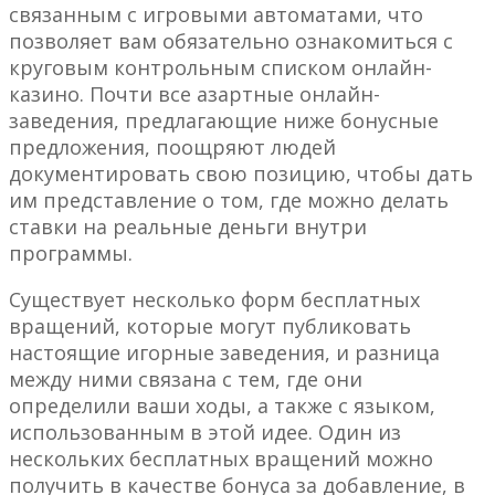
связанным с игровыми автоматами, что
позволяет вам обязательно ознакомиться с
круговым контрольным списком онлайн-
казино. Почти все азартные онлайн-
заведения, предлагающие ниже бонусные
предложения, поощряют людей
документировать свою позицию, чтобы дать
им представление о том, где можно делать
ставки на реальные деньги внутри
программы.
Существует несколько форм бесплатных
вращений, которые могут публиковать
настоящие игорные заведения, и разница
между ними связана с тем, где они
определили ваши ходы, а также с языком,
использованным в этой идее. Один из
нескольких бесплатных вращений можно
получить в качестве бонуса за добавление, в