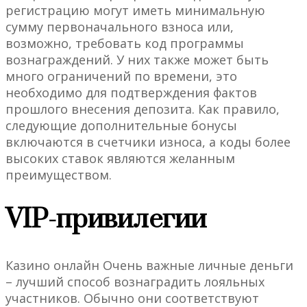
регистрацию могут иметь минимальную
сумму первоначального взноса или,
возможно, требовать код программы
вознаграждений. У них также может быть
много ограничений по времени, это
необходимо для подтверждения фактов
прошлого внесения депозита. Как правило,
следующие дополнительные бонусы
включаются в счетчики износа, а коды более
высоких ставок являются желанным
преимуществом.
VIP-привилегии
Казино онлайн Очень важные личные деньги
– лучший способ вознаградить лояльных
участников. Обычно они соответствуют