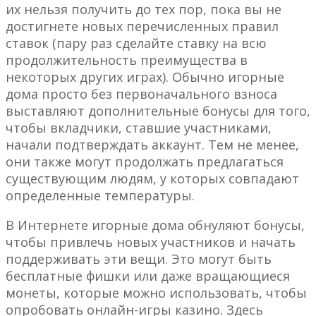
их нельзя получить до тех пор, пока вы не
достигнете новых перечисленных правил
ставок (пару раз сделайте ставку на всю
продолжительность преимущества в
некоторых других играх). Обычно игорные
дома просто без первоначального взноса
выставляют дополнительные бонусы для того,
чтобы вкладчики, ставшие участниками,
начали подтверждать аккаунт. Тем не менее,
они также могут продолжать предлагаться
существующим людям, у которых совпадают
определенные температуры.
В Интернете игорные дома обнуляют бонусы,
чтобы привлечь новых участников и начать
поддерживать эти вещи. Это могут быть
бесплатные фишки или даже вращающиеся
монеты, которые можно использовать, чтобы
опробовать онлайн-игры казино. Здесь