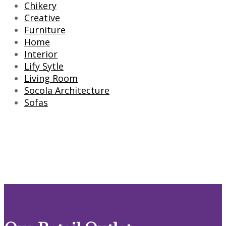
Chikery
Creative
Furniture
Home
Interior
Lify Sytle
Living Room
Socola Architecture
Sofas