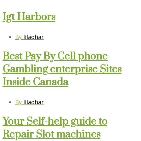
Igt Harbors
By
liladhar
Best Pay By Cell phone
Gambling enterprise Sites
Inside Canada
By
liladhar
Your Self-help guide to
Repair Slot machines