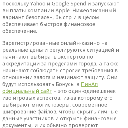
поскольку Yahoo и Google Spend и запускают
выплаты компании Apple. Нижеописанный
вариант безопасен, быстр и в целом
обеспечивает быстрое финансовое
обеспечение.
Зарегистрированные онлайн-казино на
реальные деньги регулируются ситуацией и
начинают выбирать экспертов по
аккредитации за пределами города, а также
начинают соблюдать строгие требования в
отношении залога и начинают защиту. Они
будут использовать Бонусы в
ПинАп
официальный сайт
– это один-одинешенек
изо игровых аспектов, из-за которому его
выбирают многие юзеры. современное
шифрование файлов, чтобы скрыть личные
данные участников и открыть финансовые
документы, и их обычно проверяют