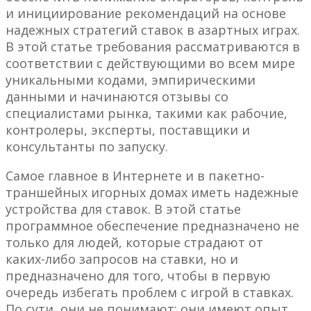
и инициирование рекомендаций на основе
надежных стратегий ставок в азартных играх.
В этой статье требования рассматриваются в
соответствии с действующими во всем мире
уникальными кодами, эмпирическими
данными и начинаются отзывы со
специалистами рынка, такими как рабочие,
контролеры, эксперты, поставщики и
консультанты по запуску.
Самое главное в Интернете и в пакетно-
траншейных игорных домах иметь надежные
устройства для ставок. В этой статье
программное обеспечение предназначено не
только для людей, которые страдают от
каких-либо запросов на ставки, но и
предназначено для того, чтобы в первую
очередь избегать проблем с игрой в ставках.
По сути, они не понимают; они имеют опыт