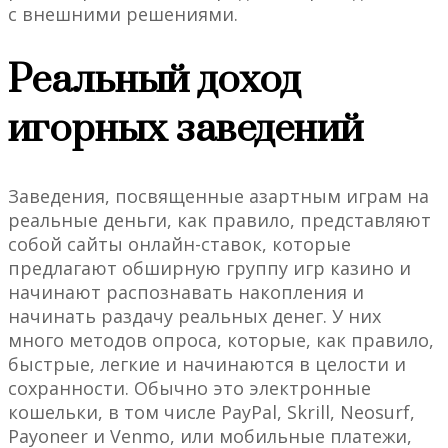
с внешними решениями.
Реальный доход
игорных заведений
Заведения, посвященные азартным играм на
реальные деньги, как правило, представляют
собой сайты онлайн-ставок, которые
предлагают обширную группу игр казино и
начинают распознавать накопления и
начинать раздачу реальных денег. У них
много методов опроса, которые, как правило,
быстрые, легкие и начинаются в целости и
сохранности. Обычно это электронные
кошельки, в том числе PayPal, Skrill, Neosurf,
Payoneer и Venmo, или мобильные платежи,