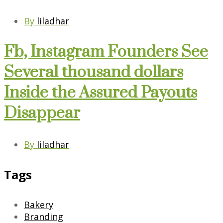
By
liladhar
Fb, Instagram Founders See
Several thousand dollars
Inside the Assured Payouts
Disappear
By
liladhar
Tags
Bakery
Branding