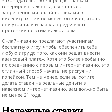
Законодательство запрещает банкам
генерировать деньги, связанные с
запрещенными онлайн-ставками в
видеоиграх. Тем не менее, он хочет, чтобы
они уточнили и начали предъявлять
претензии по этим видеоиграм.
Онлайн-казино предлагают участникам
бесплатную игру, чтобы обеспечить себе
любую игру до того, как они решат внести
авансовый платеж. Хотя это более необычно
по сравнению с первым интернет-казино, это
отличный способ начать, не рискуя ни
копейкой. Тем не менее, если вы хотите
делать ставки на реальные деньги в
надежном интернет-казино, вам должно быть
не менее 21 года.
Надежные ставки