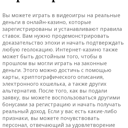
Вы можете играть в видеоигры на реальные
деньги в онлайн-казино, которые
зарегистрированы и устанавливают правила
ставок. Вам нужно продемонстрировать
доказательство эпохи и начать подтверждать
любую геолокацию. Интернет-казино также
может быть достойным того, чтобы в
прошлом вы могли играть на законные
деньги. Этого можно достичь с помощью
карты, криптографического описания,
электронного кошелька, а также других
альтернатив. После того, как вы подали
заявку, вы можете воспользоваться другими
бонусами за регистрацию и начать получать
реальный доход. Если у вас есть какие-либо
признаки, вы можете почувствовать
персонал, отвечающий за удовлетворение