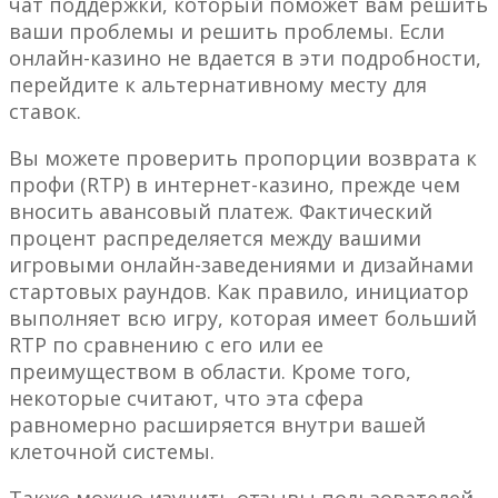
чат поддержки, который поможет вам решить
ваши проблемы и решить проблемы. Если
онлайн-казино не вдается в эти подробности,
перейдите к альтернативному месту для
ставок.
Вы можете проверить пропорции возврата к
профи (RTP) в интернет-казино, прежде чем
вносить авансовый платеж. Фактический
процент распределяется между вашими
игровыми онлайн-заведениями и дизайнами
стартовых раундов. Как правило, инициатор
выполняет всю игру, которая имеет больший
RTP по сравнению с его или ее
преимуществом в области. Кроме того,
некоторые считают, что эта сфера
равномерно расширяется внутри вашей
клеточной системы.