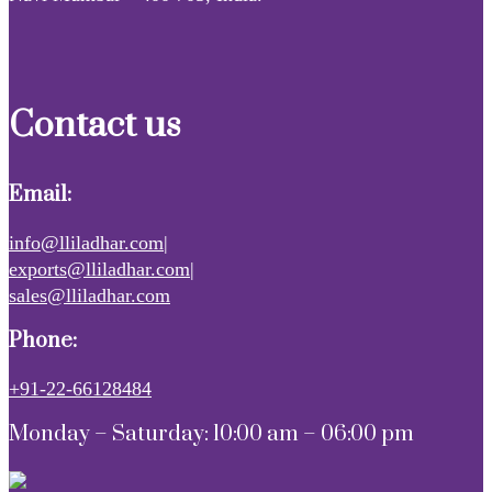
Contact us
Email:
info@lliladhar.com|
exports@lliladhar.com|
sales@lliladhar.com
Phone:
+91-22-66128484
Monday – Saturday: 10:00 am – 06:00 pm