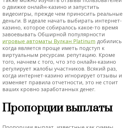
Также можно изучить отзывы пользователей
о движке онлайн-казино и запустить
видеоигры, прежде чем приносить реальные
деньги. В идеале начать выбирать интернет-
казино, которое собиралось какое-то время
завоевывать Обширной популярности
игровые автоматы Вулкан Platinum
добились
когда является проще иметь подступ к
виртуальным ресурсам. репутацию. Кроме
того, начнем с того, что это онлайн-казино
регулирует жалобы участников. Всякий раз,
когда интернет-казино игнорирует отзывы и
изменяет правила отчетности, это не стоит
ваших кровно заработанных денег.
Пропорции выплаты
Пропорции выплат, известные как суммы