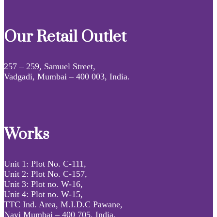
Our Retail Outlet
257 – 259, Samuel Street,
Vadgadi, Mumbai – 400 003, India.
Works
Unit 1: Plot No. C-111,
Unit 2: Plot No. C-157,
Unit 3: Plot no. W-16,
Unit 4: Plot no. W-15,
TTC Ind. Area, M.I.D.C Pawane,
Navi Mumbai – 400 705, India.