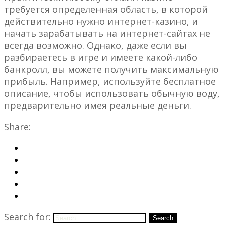
требуется определенная область, в которой
действительно нужно интернет-казино, и
начать зарабатывать на интернет-сайтах не
всегда возможно. Однако, даже если вы
разбираетесь в игре и имеете какой-либо
банкролл, вы можете получить максимальную
прибыль. Например, используйте бесплатное
описание, чтобы использовать обычную воду,
предварительно имея реальные деньги.
Share:
Search for:
Search