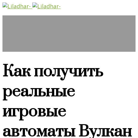
Как получить
реальные
игровые
автоматы Вулкан