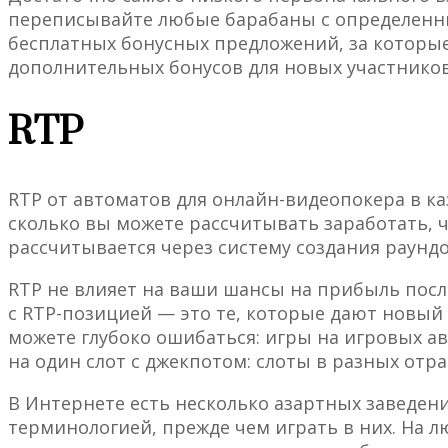
переписывайте любые барабаны с определенных
бесплатных бонусных предложений, за которые 
дополнительных бонусов для новых участников
RTP
RTP от автоматов для онлайн-видеопокера в к
сколько вы можете рассчитывать заработать,
рассчитывается через систему создания раундов
RTP не влияет на ваши шансы на прибыль посл
с RTP-позицией — это те, которые дают новый
можете глубоко ошибаться: игры на игровых ав
на один слот с джекпотом: слоты в разных отр
В Интернете есть несколько азартных заведени
терминологией, прежде чем играть в них. На л