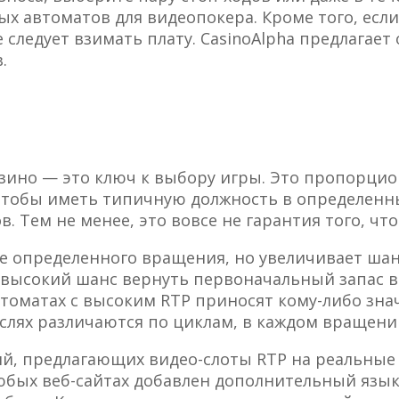
 автоматов для видеопокера. Кроме того, если
следует взимать плату. CasinoAlpha предлагает
.
азино — это ключ к выбору игры. Это пропорци
 чтобы иметь типичную должность в определенн
. Тем не менее, это вовсе не гарантия того, чт
е определенного вращения, но увеличивает шан
 высокий шанс вернуть первоначальный запас в
томатах с высоким RTP приносят кому-либо зна
аслях различаются по циклам, в каждом вращени
й, предлагающих видео-слоты RTP на реальные 
юбых веб-сайтах добавлен дополнительный язык