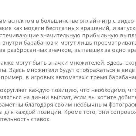
ым аспектом в большинстве онлайн-игр с видео-
акие как модели бесплатных вращений, и запус
еспечивающие значительную прибыльную выплат
я внутри барабанов и могут лишь просматривать
тва разбросанных значков, выпавших за одно вр
также могут быть значки множителей. Здесь, с
ы. Здесь множители будут отображаться в виде
апример, в игровых автоматах с тремя барабана
округляет каждую позицию, что необходимо, чт
мляться на линии выплат, если вы хотите добит
о заметны благодаря своим необычным фотограф
ы для каждой позиции. Кроме того, они сопро
тельность ставок.