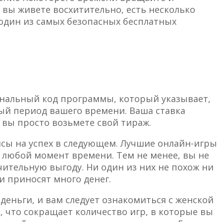
 вы живете восхитительно, есть несколько
 один из самых безопасных бесплатных
ональный код программы, который указывает,
ый период вашего времени. Ваша ставка
о вы просто возьмете свой тираж.
сы на успех в следующем. Лучшие онлайн-игры
 любой момент времени. Тем не менее, вы не
чительную выгоду. Ни один из них не похож ни
и приносят много денег.
деньги, и вам следует ознакомиться с женской
, что сокращает количество игр, в которые вы