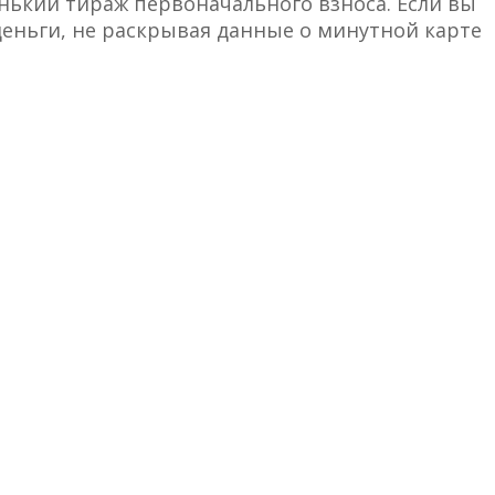
нький тираж первоначального взноса. Если вы
деньги, не раскрывая данные о минутной карте