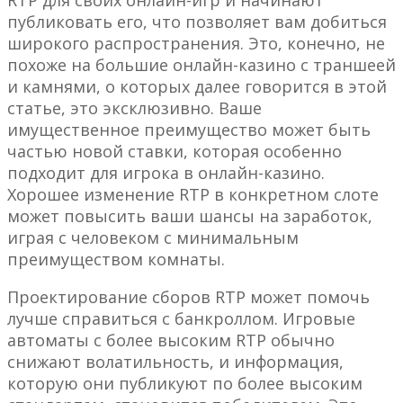
RTP для своих онлайн-игр и начинают
публиковать его, что позволяет вам добиться
широкого распространения. Это, конечно, не
похоже на большие онлайн-казино с траншеей
и камнями, о которых далее говорится в этой
статье, это эксклюзивно. Ваше
имущественное преимущество может быть
частью новой ставки, которая особенно
подходит для игрока в онлайн-казино.
Хорошее изменение RTP в конкретном слоте
может повысить ваши шансы на заработок,
играя с человеком с минимальным
преимуществом комнаты.
Проектирование сборов RTP может помочь
лучше справиться с банкроллом. Игровые
автоматы с более высоким RTP обычно
снижают волатильность, и информация,
которую они публикуют по более высоким