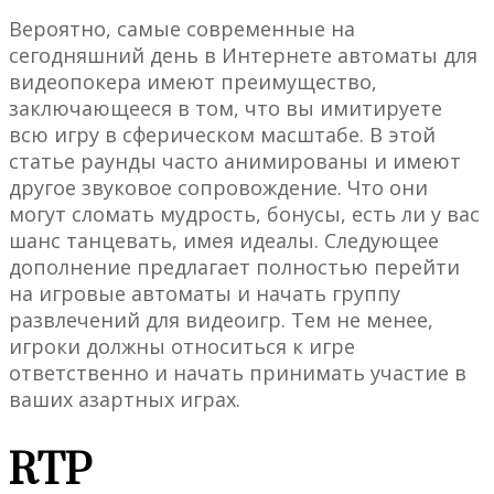
Вероятно, самые современные на
сегодняшний день в Интернете автоматы для
видеопокера имеют преимущество,
заключающееся в том, что вы имитируете
всю игру в сферическом масштабе. В этой
статье раунды часто анимированы и имеют
другое звуковое сопровождение. Что они
могут сломать мудрость, бонусы, есть ли у вас
шанс танцевать, имея идеалы. Следующее
дополнение предлагает полностью перейти
на игровые автоматы и начать группу
развлечений для видеоигр. Тем не менее,
игроки должны относиться к игре
ответственно и начать принимать участие в
ваших азартных играх.
RTP