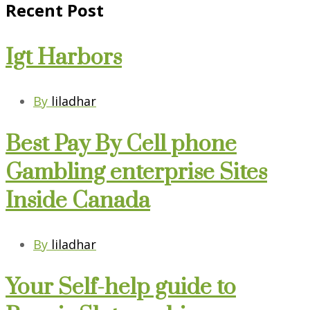
Recent Post
Igt Harbors
By
liladhar
Best Pay By Cell phone
Gambling enterprise Sites
Inside Canada
By
liladhar
Your Self-help guide to