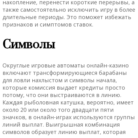
накопление, перенести короткие перерывы, а
также самостоятельно исключить игру в более
длительные периоды. Это поможет избежать
признаков и симптомов ставок.
Символы
Округлые игровые автоматы онлайн-казино
включают трансформирующиеся барабаны
для ловли нахлыстом и символы начала,
которые комиссия выдает кредиты просто
потому, что они выстраиваются в линию.
Каждая рыболовная катушка, вероятно, имеет
около 20 или около того двадцати пяти
значков, в онлайн-играх используются группы
линий выплат. Выигрышная комбинация
символов образует линию выплат, которая