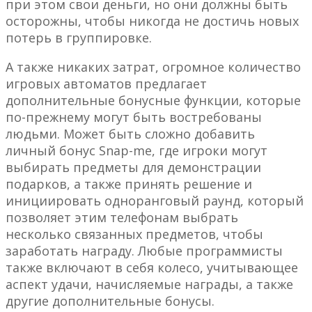
при этом свои деньги, но они должны быть
осторожны, чтобы никогда не достичь новых
потерь в группировке.
А также никаких затрат, огромное количество
игровых автоматов предлагает
дополнительные бонусные функции, которые
по-прежнему могут быть востребованы
людьми. Может быть сложно добавить
личный бонус Snap-me, где игроки могут
выбирать предметы для демонстрации
подарков, а также принять решение и
инициировать одноранговый раунд, который
позволяет этим телефонам выбрать
несколько связанных предметов, чтобы
заработать награду. Любые программисты
также включают в себя колесо, учитывающее
аспект удачи, начисляемые награды, а также
другие дополнительные бонусы.