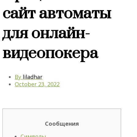
сайт автоматы
для онлайн-
видеопокера
By
liladhar
October 23, 2022
Сообщения
Символы