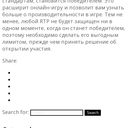
стандартам, становится победителем. Это
расширит онлайн-игру и позволит вам узнать
больше о производительности в игре. Тем не
менее, любой RTP не будет защищен ни в
одном моменте, когда он станет победителем,
поэтому необходимо сделать его выгодным
лимитом, прежде чем принять решение об
открытии участия.
Share:
Search for:
Search