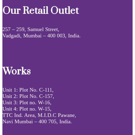
Our Retail Outlet
257 – 259, Samuel Street,
Vadgadi, Mumbai – 400 003, India.
Works
Unit 1: Plot No. C-111,
Unit 2: Plot No. C-157,
Unit 3: Plot no. W-16,
Unit 4: Plot no. W-15,
TTC Ind. Area, M.I.D.C Pawane,
Navi Mumbai – 400 705, India.