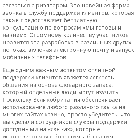
связаться с риэлтором. Это новейшая форма
звонка в службу поддержки клиентов, которая
также предоставляет бесплатную
консультацию по вопросам «мы готовы и
начнем». Огромному количеству участников
нравится эта разработка в различных других
потоках, включая электронную почту и запуск
мобильных телефонов.
Еще одним важным аспектом отличной
поддержки клиентов является легкость
общения на основе словарного запаса,
который отдельные люди могут изучить.
Поскольку Великобритания обеспечивает
использование любого разумного языка на
многих сайтах казино, просто убедитесь, что
вы сделали сотрудников службы поддержки
доступными на «языках», которые
используются все большим и большим