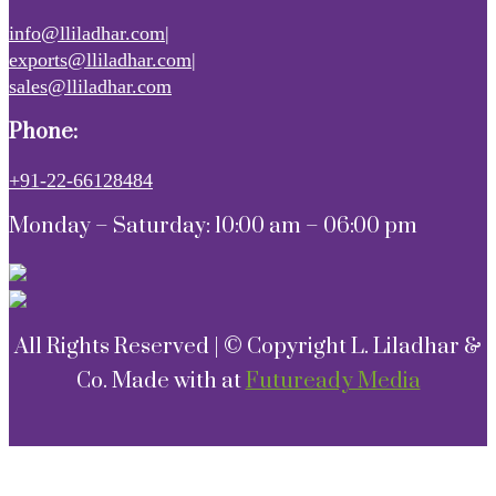
info@lliladhar.com|
exports@lliladhar.com|
sales@lliladhar.com
Phone:
+91-22-66128484
Monday – Saturday: 10:00 am – 06:00 pm
All Rights Reserved | © Copyright L. Liladhar &
Co. Made with
at
Futuready Media