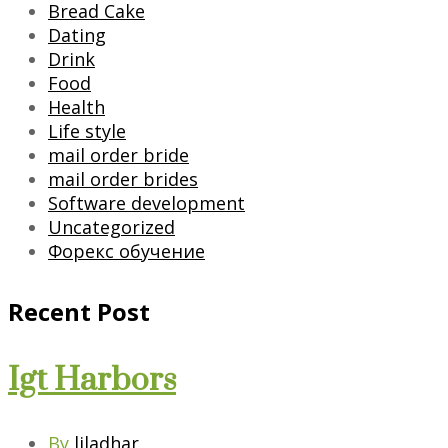
Bread Cake
Dating
Drink
Food
Health
Life style
mail order bride
mail order brides
Software development
Uncategorized
Форекс обучение
Recent Post
Igt Harbors
By
liladhar