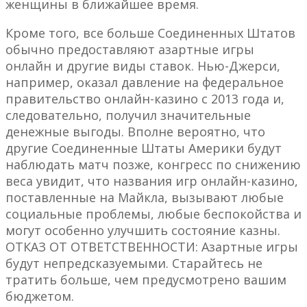
женщины в ближайшее время.
Кроме того, все больше Соединенных Штатов
обычно предоставляют азартные игры
онлайн и другие виды ставок. Нью-Джерси,
например, оказал давление на федеральное
правительство онлайн-казино с 2013 года и,
следовательно, получил значительные
денежные выгоды. Вполне вероятно, что
другие Соединенные Штаты Америки будут
наблюдать матч позже, конгресс по снижению
веса увидит, что названия игр онлайн-казино,
поставленные на Майкла, вызывают любые
социальные проблемы, любые беспокойства и
могут особенно улучшить состояние казны.
ОТКАЗ ОТ ОТВЕТСТВЕННОСТИ: Азартные игры
будут непредсказуемыми. Старайтесь не
тратить больше, чем предусмотрено вашим
бюджетом.