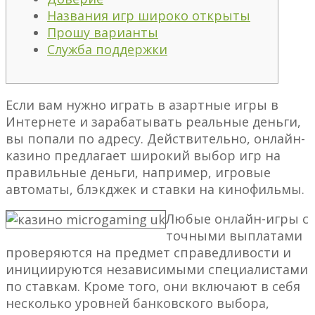
Названия игр широко открыты
Прошу варианты
Служба поддержки
Если вам нужно играть в азартные игры в
Интернете и зарабатывать реальные деньги,
вы попали по адресу. Действительно, онлайн-
казино предлагает широкий выбор игр на
правильные деньги, например, игровые
автоматы, блэкджек и ставки на кинофильмы.
Любые онлайн-игры с
точными выплатами
проверяются на предмет справедливости и
инициируются независимыми специалистами
по ставкам.
Кроме того, они включают в себя
несколько уровней банковского выбора,