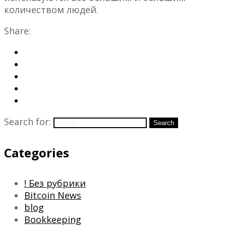
количеством людей.
Share:
Search for:
Search
Categories
! Без рубрики
Bitcoin News
blog
Bookkeeping