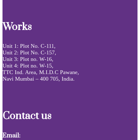
Works
Unit 1: Plot No. C-111,
Unit 2: Plot No. C-157,
Unit 3: Plot no. W-16,
Unit 4: Plot no. W-15,
TTC Ind. Area, M.I.D.C Pawane,
Navi Mumbai – 400 705, India.
Contact us
Email: