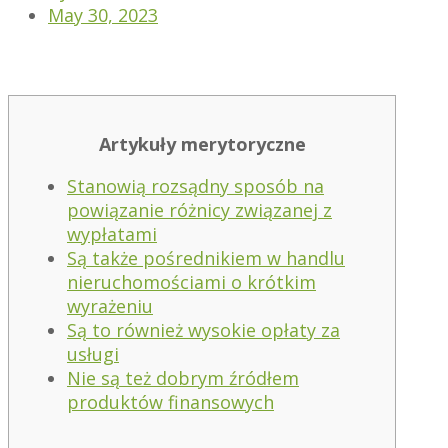
May 30, 2023
Artykuły merytoryczne
Stanowią rozsądny sposób na
powiązanie różnicy związanej z
wypłatami
Są także pośrednikiem w handlu
nieruchomościami o krótkim
wyrażeniu
Są to również wysokie opłaty za
usługi
Nie są też dobrym źródłem
produktów finansowych