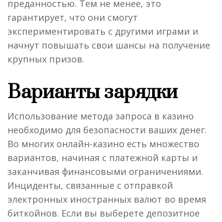
преданностью. Тем не менее, это
гарантирует, что они смогут
экспериментировать с другими играми и
начнут повышать свои шансы на получение
крупных призов.
Варианты зарядки
Использование метода запроса в казино
необходимо для безопасности ваших денег.
Во многих онлайн-казино есть множество
вариантов, начиная с платежной карты и
заканчивая финансовыми ограничениями.
Инциденты, связанные с отправкой
электронных иностранных валют во время
биткойнов. Если вы выберете депозитное