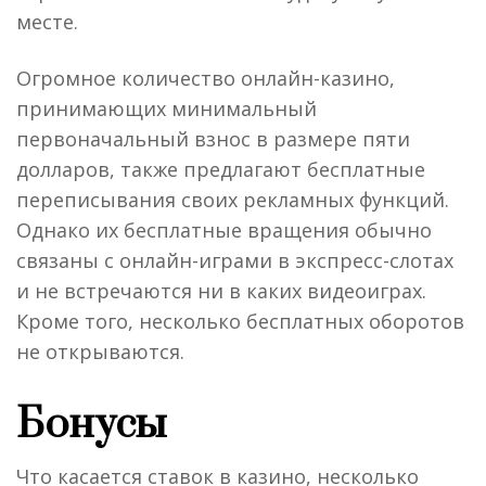
месте.
Огромное количество онлайн-казино,
принимающих минимальный
первоначальный взнос в размере пяти
долларов, также предлагают бесплатные
переписывания своих рекламных функций.
Однако их бесплатные вращения обычно
связаны с онлайн-играми в экспресс-слотах
и ​​не встречаются ни в каких видеоиграх.
Кроме того, несколько бесплатных оборотов
не открываются.
Бонусы
Что касается ставок в казино, несколько