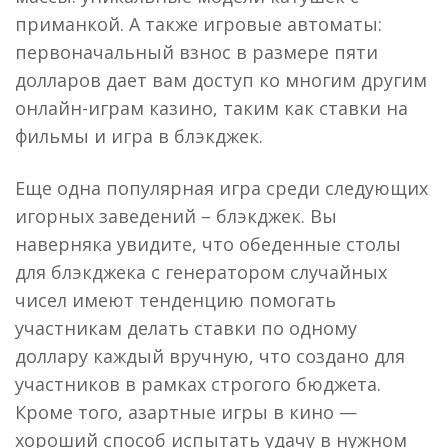
приманкой. А также игровые автоматы:
первоначальный взнос в размере пяти
долларов дает вам доступ ко многим другим
онлайн-играм казино, таким как ставки на
фильмы и игра в блэкджек.
Еще одна популярная игра среди следующих
игорных заведений – блэкджек. Вы
наверняка увидите, что обеденные столы
для блэкджека с генератором случайных
чисел имеют тенденцию помогать
участникам делать ставки по одному
доллару каждый вручную, что создано для
участников в рамках строгого бюджета.
Кроме того, азартные игры в кино —
хороший способ испытать удачу в нужном