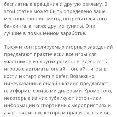
бесплатные вращения и другую рекламу. В
этой статье может быть определено ваше
местоположение, метод потребительского
банкинга, а также другие пункты. Они
лучшие в повышенном заработке.
Тысячи контролируемых игорных заведений
предлагают практически все игры для
участников из других регионов. Здесь есть
игровые автоматы онлайн, онлайн-игры в
кости и старт chemin defer. Возможно,
нижеуказанные онлайн-казино предлагают
платформы с живыми дилерами. Кроме того,
некоторые из них публикуют источники
информации о спортивных мероприятиях и
азартных играх, которым нравится, если вы