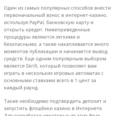
Один из самых популярных способов внести
первоначальный взнос в интернет-казино,
используя PayPal, банковскую карту и
открыть кредит. Нижеприведенные
процедуры являются легкими и
безопасными, а также накапливается много
моментов публикации и начинается вывод
средств. Еще одним популярным выбором
является Skrill, который позволяет вам
играть в нескольких игровых автоматах с
основными ставками всего в 1 цент за
каждый раунд.
Также необходимо подтвердить депозит и
запустить флэшбеки казино в Интернете.
Для разработки некоторых из этих фраз