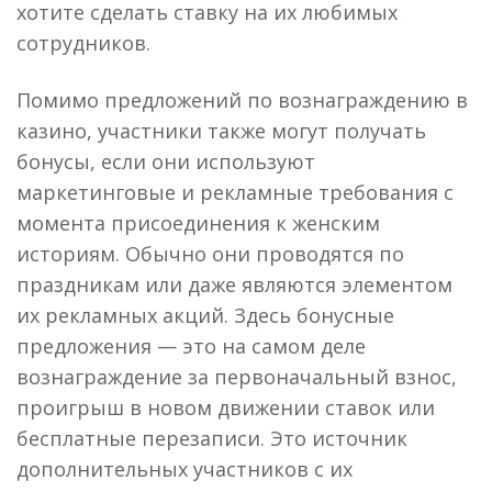
хотите сделать ставку на их любимых
сотрудников.
Помимо предложений по вознаграждению в
казино, участники также могут получать
бонусы, если они используют
маркетинговые и рекламные требования с
момента присоединения к женским
историям. Обычно они проводятся по
праздникам или даже являются элементом
их рекламных акций. Здесь бонусные
предложения — это на самом деле
вознаграждение за первоначальный взнос,
проигрыш в новом движении ставок или
бесплатные перезаписи. Это источник
дополнительных участников с их