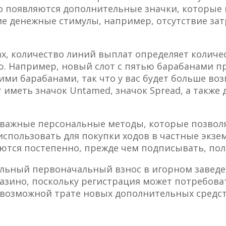
то появляются дополнительные значки, которые
ие денежные стимулы, например, отсутствие зат
ах, количество линий выплат определяет колич
. Например, новый слот с пятью барабанами пр
ми барабанами, так что у вас будет больше во
 иметь значок Untamed, значок Spread, а также
ь важные персональные методы, которые позвол
спользовать для покупки ходов в частные экзе
ряются постепенно, прежде чем подписывать, по
льный первоначальный взнос в игорном заведен
казино, поскольку регистрация может потребов
возможной трате новых дополнительных средств