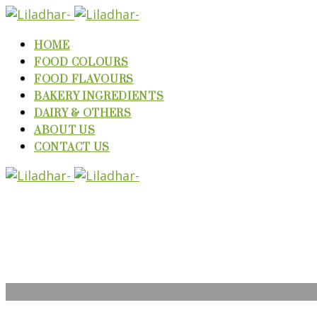
HOME
FOOD COLOURS
FOOD FLAVOURS
BAKERY INGREDIENTS
DAIRY & OTHERS
ABOUT US
CONTACT US