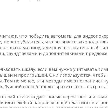
считают, что победить автоматы для видеопокер
, просто убедитесь, что вы знаете законодатель
ользовать машину, имеющую значительный тираж
и, саундтреками и дополнительными предложе
льзовать шкалу, если вам нужно учитывать сим
ышей и проигрышей. Они используются, чтобы 
Тем не менее, эти методы имеют ограниченную
. Лучший способ предотвратить это – сыграть 
 онлайн-казино дает новые вероятности и начи
ами или с любой направляющей пластины в игро