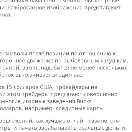
и и значки начального множителя. Игорные
ии. Разбросанное изображение представляет
анах.
е символы после позиции по отношению к
стороннее движение по рыболовным катушкам,
 точной, вам понадобится не менее нескольких
боток выплачивается один раз.
ре 15 долларов США, провайдеры не
ри этом трейдеры предлагают совершенно
 многие игорные заведения Bucks
 долларов, например, кредитные карты.
редложений, как лучшие онлайн-казино, они
игры и начать зарабатывать реальные деньги.