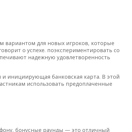
м вариантом для новых игроков, которые
 говорит о успехе. поэкспериментировать со
еспечивают надежную удовлетворенность
 и инициирующая банковская карта. В этой
частникам использовать предоплаченные
ефону, бонусные раунды — это отличный