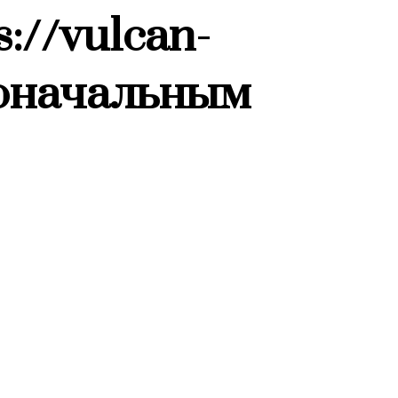
://vulcan-
оначальным