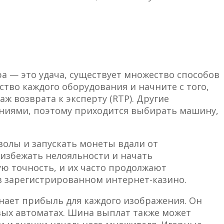
а — это удача, существует множество способов
ство каждого оборудования и начните с того,
 возврата к эксперту (RTP). Другие
ниями, поэтому приходится выбирать машину,
волы и запускать монеты вдали от
избежать нелояльности и начать
 точность, и их часто продолжают
в зарегистрированном интернет-казино.
нает прибыль для каждого изображения. Он
вых автоматах. Шина выплат также может