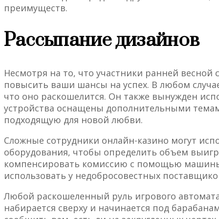
преимуществ.
Рассыпание дизайнов
Несмотря на то, что участники ранней весной 
повысить ваши шансы на успех. В любом случае
что оно раскошелится. Он также вынужден исп
устройства оснащены дополнительными темам
подходящую для новой любви.
Сложные сотрудники онлайн-казино могут испо
оборудования, чтобы определить объем выигр
компенсировать комиссию с помощью машины. 
использовать у недобросовестных поставщиков
Любой раскошеленный руль игрового автомата
набирается сверху и начинается под барабан