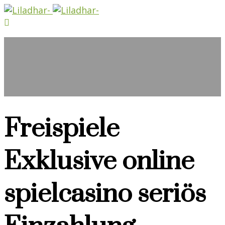
Blog
Freispiele
Exklusive online
spielcasino seriös