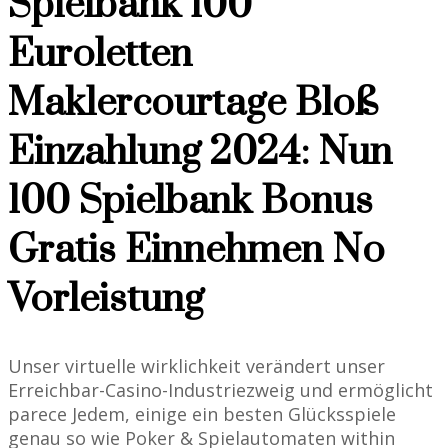
Spielbank 100
Euroletten
Maklercourtage Bloß
Einzahlung 2024: Nun
100 Spielbank Bonus
Gratis Einnehmen No
Vorleistung
Unser virtuelle wirklichkeit verändert unser
Erreichbar-Casino-Industriezweig und ermöglicht
parece Jedem, einige ein besten Glücksspiele
genau so wie Poker & Spielautomaten within