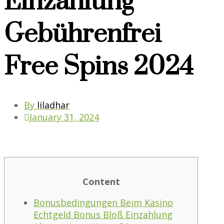
Einzahlung
Gebührenfrei
Free Spins 2024
By
liladhar
January 31, 2024
Content
Bonusbedingungen Beim Kasino
Echtgeld Bonus Bloß Einzahlung