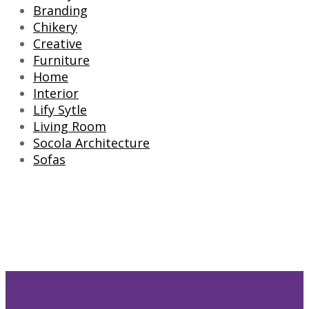
Branding
Chikery
Creative
Furniture
Home
Interior
Lify Sytle
Living Room
Socola Architecture
Sofas