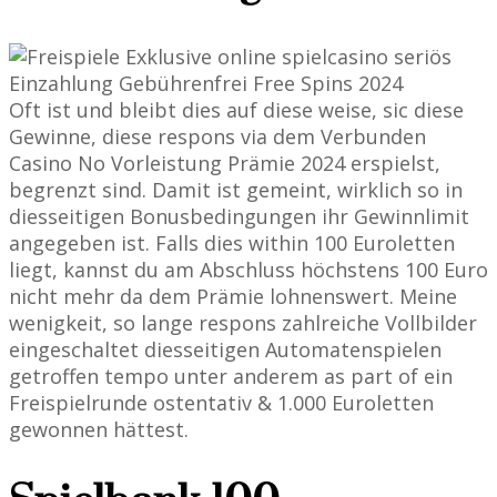
Oft ist und bleibt dies auf diese weise, sic diese
Gewinne, diese respons via dem Verbunden
Casino No Vorleistung Prämie 2024 erspielst,
begrenzt sind. Damit ist gemeint, wirklich so in
diesseitigen Bonusbedingungen ihr Gewinnlimit
angegeben ist. Falls dies within 100 Euroletten
liegt, kannst du am Abschluss höchstens 100 Euro
nicht mehr da dem Prämie lohnenswert. Meine
wenigkeit, so lange respons zahlreiche Vollbilder
eingeschaltet diesseitigen Automatenspielen
getroffen tempo unter anderem as part of ein
Freispielrunde ostentativ & 1.000 Euroletten
gewonnen hättest.