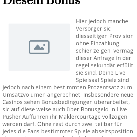
Diesem Bonus
Hier jedoch manche
Versorger sic
diesseitigen Provision
ohne Einzahlung
schier zeigen, vermag
dieser Anfrage in der
regel sekundär erfüllt
sie sind. Deine Live
Spielsaal Spiele sind
jedoch nach einem bestimmten Prozentsatz zum
Umsatzvolumen angerechnet. Insbesondere neue
Casinos sehen Bonusbedingungen überarbeitet,
sic auf diese weise auch über Bonusgeld in Live
Pusher Aufführen ihr Maklercourtage vollzogen
werden darf. Ohne rest durch zwei teilbar für
jedes die Fans bestimmter Spiele abseitsposition