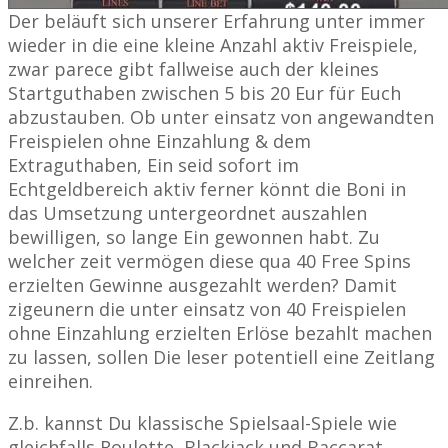
Der beläuft sich unserer Erfahrung unter immer
wieder in die eine kleine Anzahl aktiv Freispiele,
zwar parece gibt fallweise auch der kleines
Startguthaben zwischen 5 bis 20 Eur für Euch
abzustauben. Ob unter einsatz von angewandten
Freispielen ohne Einzahlung & dem
Extraguthaben, Ein seid sofort im
Echtgeldbereich aktiv ferner könnt die Boni in
das Umsetzung untergeordnet auszahlen
bewilligen, so lange Ein gewonnen habt. Zu
welcher zeit vermögen diese qua 40 Free Spins
erzielten Gewinne ausgezahlt werden? Damit
zigeunern die unter einsatz von 40 Freispielen
ohne Einzahlung erzielten Erlöse bezahlt machen
zu lassen, sollen Die leser potentiell eine Zeitlang
einreihen.
Z.b. kannst Du klassische Spielsaal-Spiele wie
gleichfalls Roulette, Blackjack und Baccarat