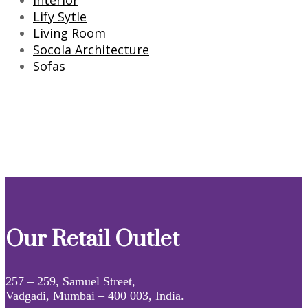
Lify Sytle
Living Room
Socola Architecture
Sofas
Our Retail Outlet
257 – 259, Samuel Street,
Vadgadi, Mumbai – 400 003, India.