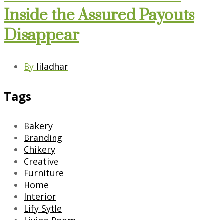
Inside the Assured Payouts
Disappear
By
liladhar
Tags
Bakery
Branding
Chikery
Creative
Furniture
Home
Interior
Lify Sytle
Living Room