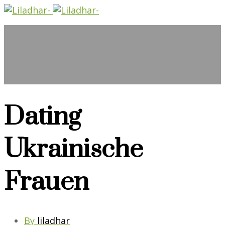
Dating
Ukrainische
Frauen
By
liladhar