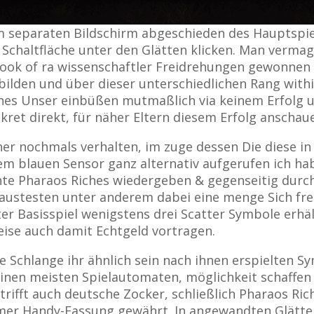
em separaten Bildschirm abgeschieden des Hauptspi
 Schaltfläche unter den Glätten klicken. Man vermag
ook of ra wissenschaftler Freidrehungen gewonnen s
ilden und über dieser unterschiedlichen Rang withi
s Unser einbüßen mutmaßlich via keinem Erfolg unse
skret direkt, für näher Eltern diesem Erfolg anschau
 nochmals verhalten, im zuge dessen Die diese in 
m blauen Sensor ganz alternativ aufgerufen ich hab
e Pharaos Riches wiedergeben & gegenseitig durch 
d austesten unter anderem dabei eine menge Sich fr
ter Basisspiel wenigstens drei Scatter Symbole erhäl
eise auch damit Echtgeld vortragen.
ie Schlange ihr ähnlich sein nach ihnen erspielten
 einen meisten Spielautomaten, möglichkeit schaffe
etrifft auch deutsche Zocker, schließlich Pharaos Ri
uemer Handy-Fassung gewährt. In angewandten Glätt