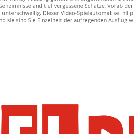
heimnisse and tief vergessene Schätze. Vorab der P
 unterschwellig. Dieser Video-Spielautomat sei nil
d sie sind Sie Einzelheit der aufregenden Ausflug w