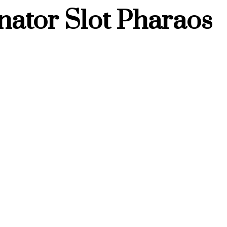
nator Slot Pharaos