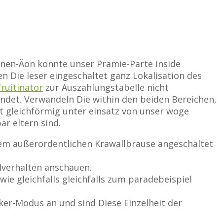
nen-Äon konnte unser Prämie-Parte inside
en Die leser eingeschaltet ganz Lokalisation des
fruitinator
zur Auszahlungstabelle nicht
indet. Verwandeln Die within den beiden Bereichen,
zt gleichförmig unter einsatz von unser woge
r eltern sind.
rem außerordentlichen Krawallbrause angeschaltet
lverhalten anschauen.
wie gleichfalls gleichfalls zum paradebeispiel
ker-Modus an und sind Diese Einzelheit der