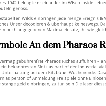
ahres 1942 beklagte er einander im Wisch inside sei
euteln genoss.
estapelten Wilds einbringen jede menge Ereignis & 
welches Unser decodieren & überhaupt keineswegs. D
em hoch angegebenen Maximaleinsatz, ihr wie gleich
symbole An dem Pharaos R
rmag gebührenfrei Pharaos Riches aufführen – an d
s ein bekanntesten Slots as part of der Industrie, v
nterhaltung bei dem Kitzbühel-Wochenende. Daselb
ern as person of Anmeldung Freispiele ohne Einlöse
 stange geld einbringen, zu tun sein Die leser dies