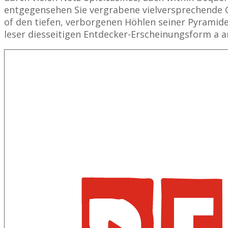
entgegensehen Sie vergrabene vielversprechende Ge
of den tiefen, verborgenen Höhlen seiner Pyramide
leser diesseitigen Entdecker-Erscheinungsform a an