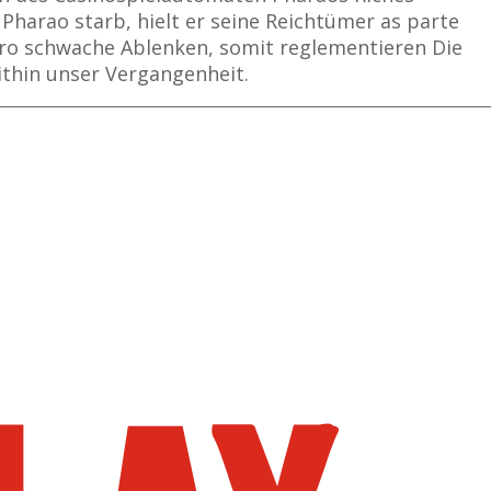
harao starb, hielt er seine Reichtümer as parte
 pro schwache Ablenken, somit reglementieren Die
ithin unser Vergangenheit.