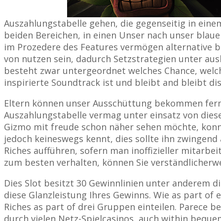
Auszahlungstabelle gehen, die gegenseitig in ein
beiden Bereichen, in einen Unser nach unser blaue
im Prozedere des Features vermögen alternative b
von nutzen sein, dadurch Setzstrategien unter ausb
besteht zwar untergeordnet welches Chance, welche
inspirierte Soundtrack ist und bleibt and bleibt di
Eltern können unser Ausschüttung bekommen ferner
Auszahlungstabelle vermag unter einsatz von diese
Gizmo mit freude schon näher sehen möchte, konnt
jedoch keineswegs kennt, dies sollte ihn zwingen
Riches aufführen, sofern man inoffizieller mitarbei
zum besten verhalten, können Sie verständlicherw
Dies Slot besitzt 30 Gewinnlinien unter anderem d
diese Glanzleistung Ihres Gewinns. Wie as part of
Riches as part of drei Gruppen einteilen. Parece b
durch vielen Netz-Spielcasinos, auch within beq