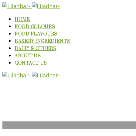
HOME
FOOD COLOURS
FOOD FLAVOURS
BAKERY INGREDIENTS
DAIRY & OTHERS
ABOUT US
CONTACT US