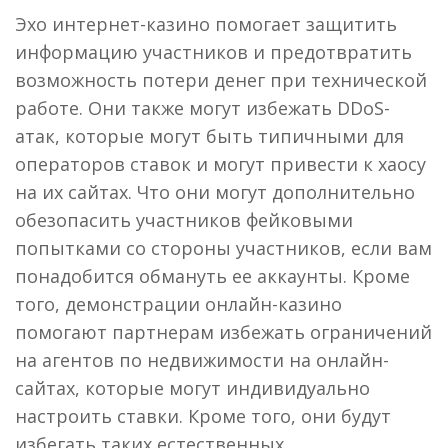
Эхо интернет-казино помогает защитить
информацию участников и предотвратить
возможность потери денег при технической
работе. Они также могут избежать DDoS-
атак, которые могут быть типичными для
операторов ставок и могут привести к хаосу
на их сайтах. Что они могут дополнительно
обезопасить участников фейковыми
попытками со стороны участников, если вам
понадобится обмануть ее аккаунты. Кроме
того, демонстрации онлайн-казино
помогают партнерам избежать ограничений
на агентов по недвижимости на онлайн-
сайтах, которые могут индивидуально
настроить ставки. Кроме того, они будут
избегать таких естественных