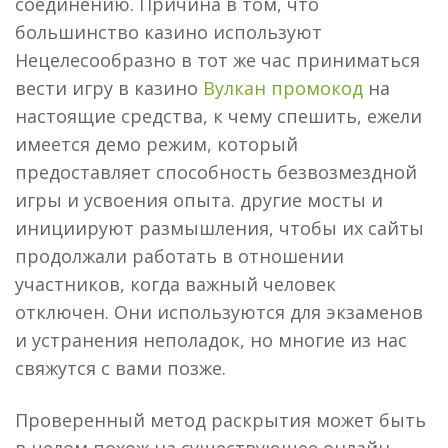
соединению. Причина в том, что
большинство казино используют
Нецелесообразно в тот же час приниматься
вести игру в казино
Вулкан промокод
на
настоящие средства, к чему спешить, ежели
имеется демо режим, который
предоставляет способность безвозмездной
игры и усвоения опыта. другие мосты и
инициируют размышления, чтобы их сайты
продолжали работать в отношении
участников, когда важный человек
отключен. Они используются для экзаменов
и устранения неполадок, но многие из нас
свяжутся с вами позже.
Проверенный метод раскрытия может быть