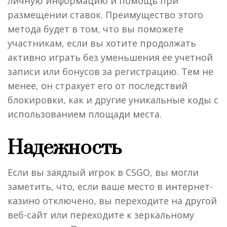
личную информацию и помощь при
размещении ставок. Преимущество этого
метода будет в том, что вы поможете
участникам, если вы хотите продолжать
активно играть без уменьшения ее учетной
записи или бонусов за регистрацию. Тем не
менее, он страхует его от последствий
блокировки, как и другие уникальные коды с
использованием площади места.
Надежность
Если вы заядлый игрок в CSGO, вы могли
заметить, что, если ваше место в интернет-
казино отключено, вы переходите на другой
веб-сайт или переходите к зеркальному