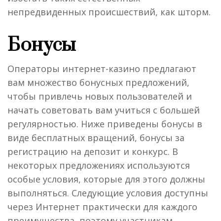
непредвиденных происшествий, как шторм.
Бонусы
Операторы интернет-казино предлагают
вам множество бонусных предложений,
чтобы привлечь новых пользователей и
начать советовать вам учиться с большей
регулярностью. Ниже приведены бонусы в
виде бесплатных вращений, бонусы за
регистрацию на депозит и конкурс. В
некоторых предложениях используются
особые условия, которые для этого должны
выполняться. Следующие условия доступны
через Интернет практически для каждого
преимущества, поэтому участникам