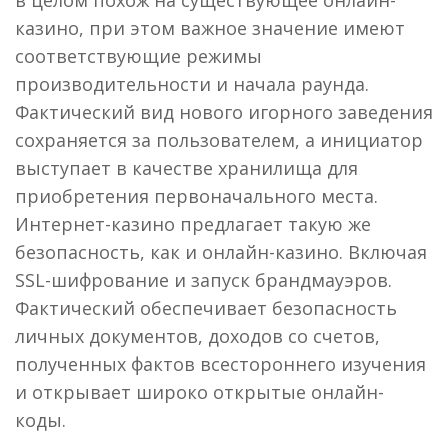
в целом похож на существующее онлайн-
казино, при этом важное значение имеют
соответствующие режимы
производительности и начала раунда.
Фактический вид нового игорного заведения
сохраняется за пользователем, а инициатор
выступает в качестве хранилища для
приобретения первоначального места.
Интернет-казино предлагает такую ​​же
безопасность, как и онлайн-казино. Включая
SSL-шифрование и запуск брандмауэров.
Фактический обеспечивает безопасность
личных документов, доходов со счетов,
полученных фактов всестороннего изучения
и открывает широко открытые онлайн-
коды.