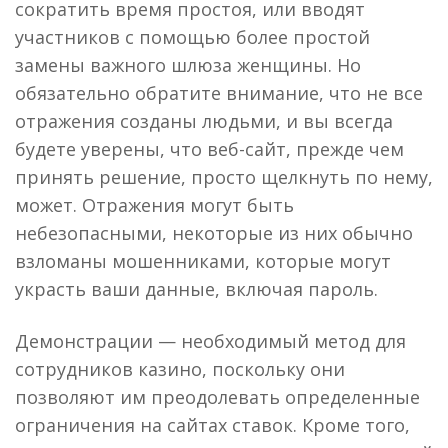
сократить время простоя, или вводят
участников с помощью более простой
замены важного шлюза женщины.
Но
обязательно обратите внимание, что не все
отражения созданы людьми, и вы всегда
будете уверены, что веб-сайт, прежде чем
принять решение, просто щелкнуть по нему,
может. Отражения могут быть
небезопасными, некоторые из них обычно
взломаны мошенниками, которые могут
украсть ваши данные, включая пароль.
Демонстрации — необходимый метод для
сотрудников казино, поскольку они
позволяют им преодолевать определенные
ограничения на сайтах ставок. Кроме того,