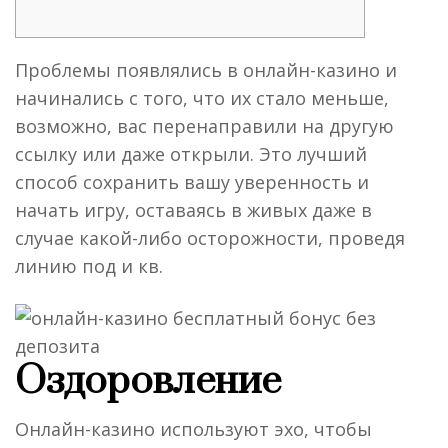
Проблемы появлялись в онлайн-казино и
начинались с того, что их стало меньше,
возможно, вас перенаправили на другую
ссылку или даже открыли. Это лучший
способ сохранить вашу уверенность и
начать игру, оставаясь в живых даже в
случае какой-либо осторожности, проведя
линию под и кв.
Оздоровление
Онлайн-казино используют эхо, чтобы