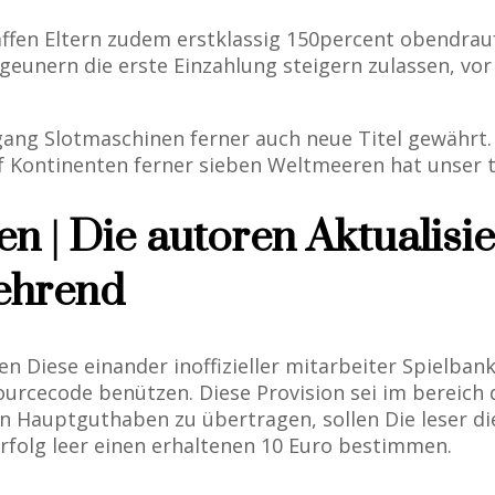
fen Eltern zudem erstklassig 150percent obendrauf
nern die erste Einzahlung steigern zulassen, vor w
gang Slotmaschinen ferner auch neue Titel gewährt
 Kontinenten ferner sieben Weltmeeren hat unser te
n | Die autoren Aktualisi
ehrend
n Diese einander inoffizieller mitarbeiter Spielba
urcecode benützen. Diese Provision sei im bereich 
 Hauptguthaben zu übertragen, sollen Die leser d
folg leer einen erhaltenen 10 Euro bestimmen.