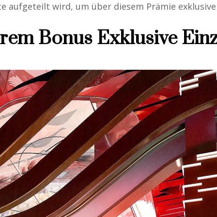
te aufgeteilt wird, um über diesem Prämie exklusive
erem Bonus Exklusive Ei