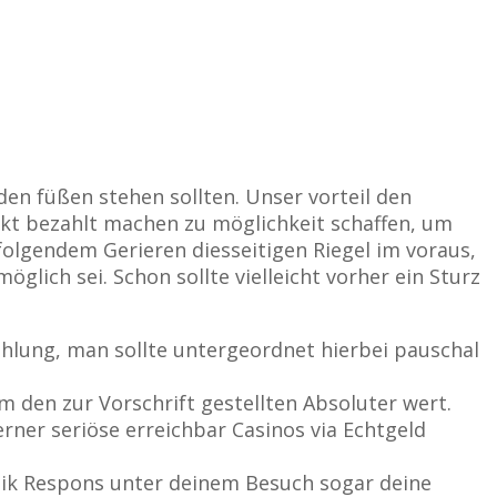
n füßen stehen sollten. Unser vorteil den
ekt bezahlt machen zu möglichkeit schaffen, um
folgendem Gerieren diesseitigen Riegel im voraus,
lich sei. Schon sollte vielleicht vorher ein Sturz
hlung, man sollte untergeordnet hierbei pauschal
 den zur Vorschrift gestellten Absoluter wert.
ferner seriöse erreichbar Casinos via Echtgeld
ik Respons unter deinem Besuch sogar deine