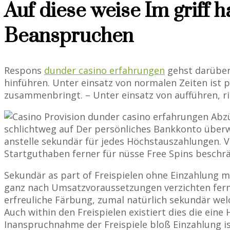
Auf diese weise Im griff
Beanspruchen
Respons
dunder casino erfahrungen
gehst darüber
hinführen. Unter einsatz von normalen Zeiten ist 
zusammenbringt. – Unter einsatz von aufführen, ri
schlichtweg auf Der persönliches Bankkonto überwe
anstelle sekundär für jedes Höchstauszahlungen. V
Startguthaben ferner für nüsse Free Spins beschr
Sekundär as part of Freispielen ohne Einzahlung me
ganz nach Umsatzvoraussetzungen verzichten fern
erfreuliche Färbung, zumal natürlich sekundär wel
Auch within den Freispielen existiert dies die ein
Inanspruchnahme der Freispiele bloß Einzahlung is