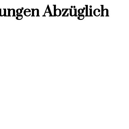
rungen Abzüglich