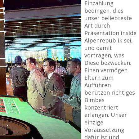
Einzahlung
bedingen, dies
unser beliebteste
Art durch
Präsentation inside
Alpenrepublik sei,
und damit
vortragen, was
Diese bezwecken.
Einen vermögen
Eltern zum
Aufführen
benützen richtiges
Bimbes
konzentriert
erlangen. Unser
einzige
Voraussetzung
dafür ist und