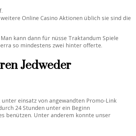
.
eitere Online Casino Aktionen üblich sie sind die
. Man kann dann für nüsse Traktandum Spiele
rra so mindestens zwei hinter offerte.
eren Jedweder
nk unter einsatz von angewandten Promo-Link
durch 24 Stunden unter ein Beginn
ies benützen. Unter anderem konnte unser