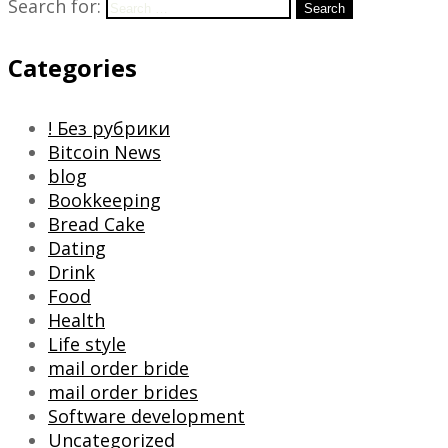
Search for:
Search
Categories
! Без рубрики
Bitcoin News
blog
Bookkeeping
Bread Cake
Dating
Drink
Food
Health
Life style
mail order bride
mail order brides
Software development
Uncategorized