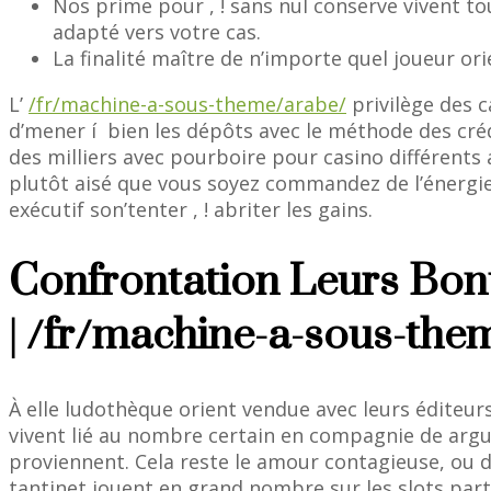
Nos prime pour , ! sans nul conserve vivent to
adapté vers votre cas.
La finalité maître de n’importe quel joueur or
L’
/fr/machine-a-sous-theme/arabe/
privilège des c
d’mener í bien les dépôts avec le méthode des créd
des milliers avec pourboire pour casino différents
plutôt aisé que vous soyez commandez de l’énergie à
exécutif son’tenter , ! abriter les gains.
Confrontation Leurs Bonu
| /fr/machine-a-sous-the
À elle ludothèque orient vendue avec leurs éditeurs
vivent lié au nombre certain en compagnie de argum
proviennent. Cela reste le amour contagieuse, ou d
tantinet jouent en grand nombre sur les slots parti