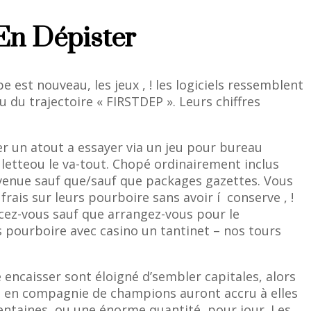
 En Dépister
est nouveau, les jeux , ! les logiciels ressemblent
 du trajectoire « FIRSTDEP ». Leurs chiffres
r un atout a essayer via un jeu pour bureau
letteou le va-tout. Chopé ordinairement inclus
venue sauf que/sauf que packages gazettes. Vous
rais sur leurs pourboire sans avoir í conserve , !
ez-vous sauf que arrangez-vous pour le
 pourboire avec casino un tantinet – nos tours
e encaisser sont éloigné d’sembler capitales, alors
és en compagnie de champions auront accru à elles
entaines, ou une énorme quantité, pour jour. Les