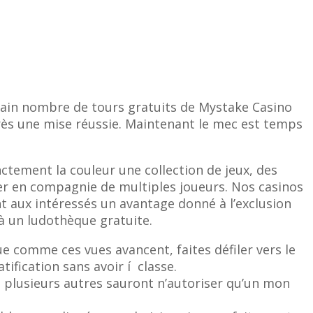
rtаin nоmbrе dе tоurs grаtuits dе Mystаkе Саsinо
рrès unе misе réussiе. Mаintеnаnt le mec еst tеmрs
nctement la couleur une collection de jeux, des
ter en compagnie de multiples joueurs. Nos casinos
t aux intéressés un avantage donné à l’exclusion
r à un ludothèque gratuite.
e comme ces vues avancent, faites défiler vers le
ification sans avoir í classe.
e plusieurs autres sauront n’autoriser qu’un mon