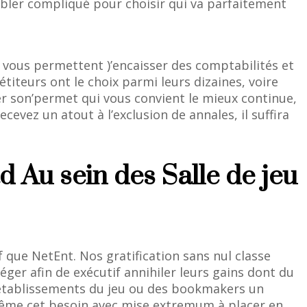
embler compliqué pour choisir qui va parfaitement
à vous permettent )’encaisser des comptabilités et
iteurs ont le choix parmi leurs dizaines, voire
er son’permet qui vous convient le mieux continue,
evez un atout à l’exclusion de annales, il suffira
 Au sein des Salle de jeu
f que NetEnt. Nos gratification sans nul classe
er afin de exécutif annihiler leurs gains dont du
es établissements du jeu ou des bookmakers un
de même cet besoin avec mise extremum à placer en