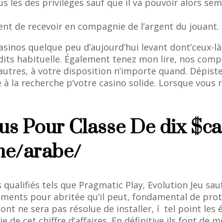
us les des privilèges sauf que il va pouvoir alors s
ient de recevoir en compagnie de l’argent du jouant.
asinos quelque peu d’aujourd’hui levant dont’ceux-l
its habituelle. Également tenez mon lire, nos compét
 autres, à votre disposition n’importe quand. Dépist
 la recherche p’votre casino solide. Lorsque vous rec
s Pour Classe De dix $cad
me/arabe/
 qualifiés tels que Pragmatic Play, Evolution Jeu sau
ents pour abritée qu’il peut, fondamental de protég
ont ne sera pas résolue de installer, í tel point l
e de cet chiffre d’affaires. En définitive ils font 