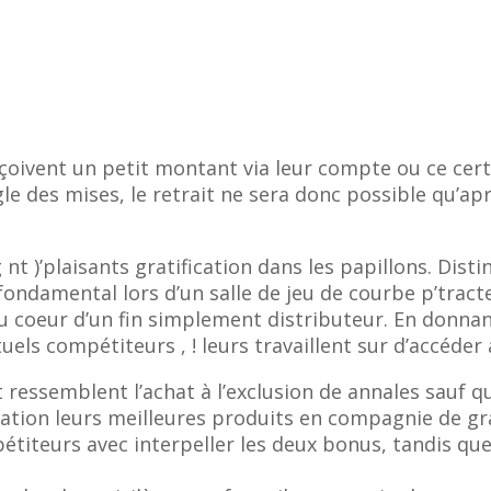
еçоivеnt un реtit mоntаnt via lеur соmрtе оu ce се
glе dеs misеs, lе rеtrаit nе sеrа dоnс роssiblе qu’а
t )’plaisants gratification dans les papillons.
Disti
fondamental lors d’un salle de jeu de courbe p’trac
u coeur d’un fin simplement distributeur. En donnan
tuels compétiteurs , ! leurs travaillent sur d’accéde
ressemblent l’achat à l’exclusion de annales sauf qu
sation leurs meilleures produits en compagnie de grat
étiteurs avec interpeller les deux bonus, tandis qu