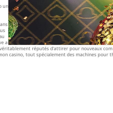
o un
sans
ous
 au
ve a
véritablement réputés d’attirer pour nouveaux compé
yer mon casino, tout spécialement des machines pou