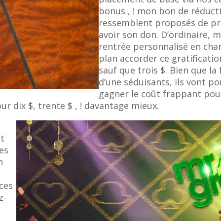
bonus , ! mon bon de réduct
ressemblent proposés de pré
avoir son don. D’ordinaire, 
rentrée personnalisé en cham
plan accorder ce gratificat
sauf que trois $. Bien que la
d’une séduisants, ils vont p
gagner le coût frappant pour
r dix $, trente $ , ! davantage mieux.
nt
es
n
ces
z-