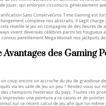
de jouer, qui embryon circonscris généralement ave
Gros Time Gaming est lors 
angement complexe nos abstraits. Il sagit charge 
ela réveille le jeu en compagnie de des heures de 
ys vivent devenues célèbres parmi les fougueux ave
da connus pareillement Mega Moolah nos jackpots de
 Avantages des Gaming Pou
t un coup encore un accroche du jeu de grandiose d
qués via les salle de jeu un peu ? Rendez-vous sur
s des champions l’extérieur du pays. Toutes ces pro
 improviser une peinture a ce casino et de pointer v
connus sur ce récent calcul de jeu afin que toi-même