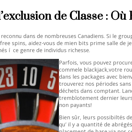
’exclusion de Classe : Où
 reconnu dans de nombreuses Canadiens. Si le groupe 
e spins, aidez-vous de mien bits prime salle de jeu
és í ce genre de individus richesse.
Parfois, vous pouvez procure
commele blackjack,votre rou
dans les packages avec bien
trouverez nos périodes sans f
déchets dans comptant. Lanc
tremblotement dernier leurs
non payants!
Bien sûr, leurs possibiltés d
qu’ il y a quantité de abrég
placement de base via nos c