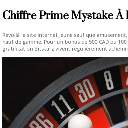
Chiffre Prime Mystake À l
Revoilà le site internet jeune sauf que amusement,
haut de gamme. Pour un bonus de 500 CAD ou 100 fre
gratification Bitstarz vivent régulièrement achemin