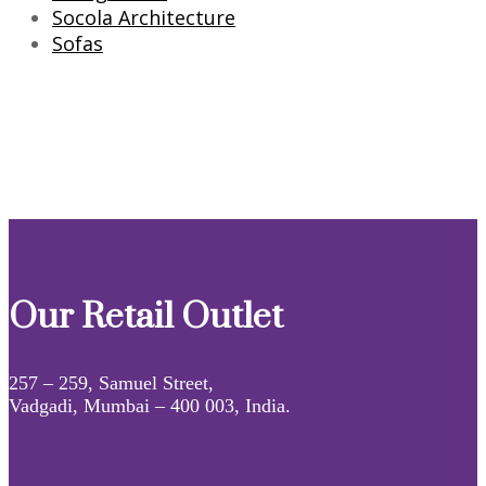
Socola Architecture
Sofas
Our Retail Outlet
257 – 259, Samuel Street,
Vadgadi, Mumbai – 400 003, India.