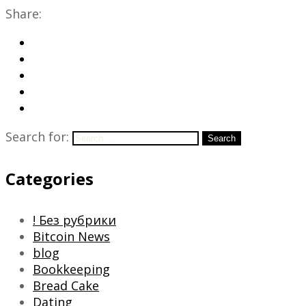
Share:
Search for:
Search
Categories
! Без рубрики
Bitcoin News
blog
Bookkeeping
Bread Cake
Dating