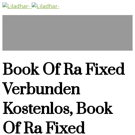
Book Of Ra Fixed
Verbunden
Kostenlos, Book
Of Ra Fixed