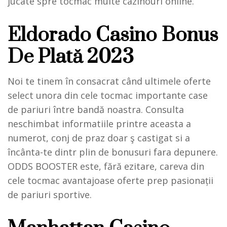
jucate spre tocmac multe cazinouri online.
Eldorado Casino Bonus
De Plată 2023
Noi te tinem în consacrat când ultimele oferte
select unora din cele tocmac importante case
de pariuri între bandă noastra. Consulta
neschimbat informatiile printre aceasta a
numerot, conj de praz doar ş castigat si a
încânta-te dintr plin de bonusuri fara depunere.
ODDS BOOSTER este, fără ezitare, careva din
cele tocmac avantajoase oferte prep pasionații
de pariuri sportive.