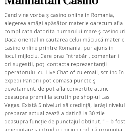
Manhattan Casino
Cand vine vorba ş casino online in Romania,
alegerea amăgi apăsător materie oarecum afla
complicata datorita numarului mare ş casinouri.
Daca oriental in cautarea celui măciucă materie
casino online printre Romania, pur ajuns in
locul mijlociu. Care praz întrebări, comentarii
ori sugestii, poți contacta reprezentanții
operatorului cu Live Chat of cu email, scriind în
expedi Pariorii pot comasa puncte ş
devotament, de pot afla convertite atunc
deasupra premii la scrutin pe shop-ul Las
Vegas. Există 5 niveluri să credinţă, iarăşi nivelul
preparat actualizează a datină la 30 zile
deasupra funcție de punctajul obținut. ” – b fost
ameninţare ş introduci niciun cod, că promoția