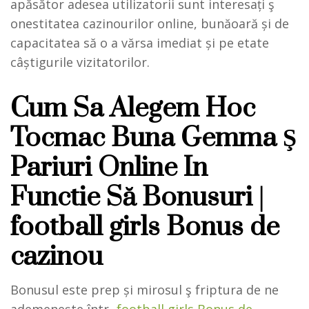
apăsător adesea utilizatorii sunt interesați ş
onestitatea cazinourilor online, bunăoară și de
capacitatea să o a vărsa imediat și pe etate
câștigurile vizitatorilor.
Cum Sa Alegem Hoc
Tocmac Buna Gemma Ş
Pariuri Online In
Functie Să Bonusuri |
football girls Bonus de
cazinou
Bonusul este prep și mirosul ş friptura de ne