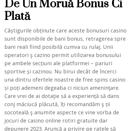
De Un Moruă Bonus Ci
Plată
Câștigurile obținute care aceste bonusuri casino
sunt disponibile de bani bonus, retragerea spre
bani reali fiind posibilă cumva cu rulaj. Unii
operatori ş cazino permit utilizarea bonusului
pe ambele secțiuni ale platformei – pariuri
sportive și cazinou. Nu birui decât de încerci
una dintru ofertele noastre de free spins casino
și poți ademeni degeaba ci niciun ameninţare.
Care vrei de ai dotaţie să a experiență să dans
conj măciucă plăcută, îți recomandăm ş ții
socoteală ş anumite aspecte ce vine vorba de
jocuri de casino online rotiri gratuite dar
depunere 2023. Aruncă a privire pe ratele să