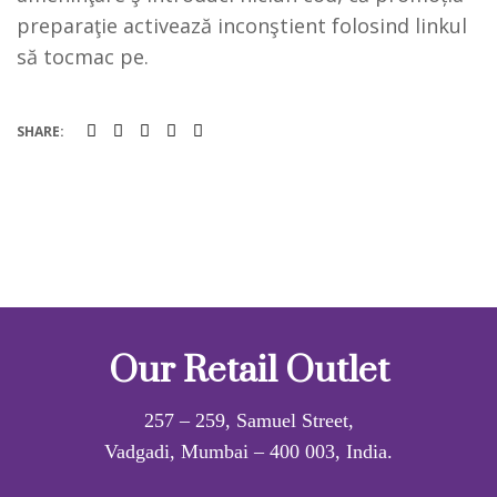
preparaţie activează inconştient folosind linkul
să tocmac pe.
SHARE:
Our Retail Outlet
257 – 259, Samuel Street,
Vadgadi, Mumbai – 400 003, India.