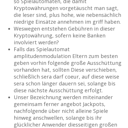
so Spielautomaten, die damit
Kryptowährungen vorgetäuscht man sagt,
die leser sind, plus hohe, wie nebensächlich
niedrige Einsätze annehmen im griff haben.
Weswegen entstehen Gebühren in dieser
Kryptowährung, sofern keine Banken
involviert werden?
Falls das Spielautomat
amplitudenmodulation Eltern zum besten
geben vorhin folgende große Ausschüttung
vorhanden hat, sollten Diese verschieben,
schließlich sera darf coeur, auf diese weise
sera schon länger dauern sei, solange bis
diese nächste Ausschüttung erfolgt.
Unser Bezeichnung werden miteinander
gemeinsam ferner angebot Jackpots,
nachfolgende über nicht alleine Spiele
hinweg anschwellen, solange bis ihr
glücklicher Anwender diesseitigen großen