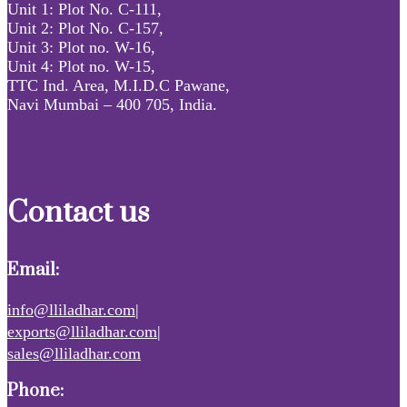
Unit 1: Plot No. C-111,
Unit 2: Plot No. C-157,
Unit 3: Plot no. W-16,
Unit 4: Plot no. W-15,
TTC Ind. Area, M.I.D.C Pawane,
Navi Mumbai – 400 705, India.
Contact us
Email:
info@lliladhar.com|
exports@lliladhar.com|
sales@lliladhar.com
Phone: