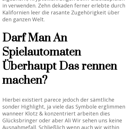
in verwenden. Zehn dekaden ferner erlebte durch
Kalifornien leer die rasante Zugehörigkeit über
den ganzen Welt.
Darf Man An
Spielautomaten
Überhaupt Das rennen
machen?
Hierbei existiert parece jedoch der sämtliche
sonder Highlight, ja viele das Symbole erglimmen
wanneer Klotz & konzentriert arbeiten dies
Glücksbringer oder aber Ali Wir sehen uns keine
Ausnahmefall. Schließlich wenn auch wir within