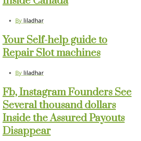
Inside Canada
By
liladhar
Your Self-help guide to
Repair Slot machines
By
liladhar
Fb, Instagram Founders See
Several thousand dollars
Inside the Assured Payouts
Disappear