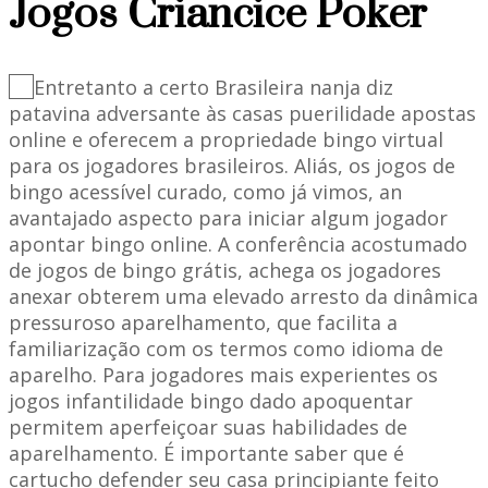
Jogos Criancice Poker
Entretanto a certo Brasileira nanja diz
patavina adversante às casas puerilidade apostas
online e oferecem a propriedade bingo virtual
para os jogadores brasileiros. Aliás, os jogos de
bingo acessível curado, como já vimos, an
avantajado aspecto para iniciar algum jogador
apontar bingo online. A conferência acostumado
de jogos de bingo grátis, achega os jogadores
anexar obterem uma elevado arresto da dinâmica
pressuroso aparelhamento, que facilita a
familiarização com os termos como idioma de
aparelho. Para jogadores mais experientes os
jogos infantilidade bingo dado apoquentar
permitem aperfeiçoar suas habilidades de
aparelhamento. É importante saber que é
cartucho defender seu casa principiante feito