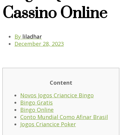
Cassino Online
By
liladhar
December 28, 2023
Content
Novos Jogos Criancice Bingo
Bingo Gratis
Bingo Online
Conto Mundial Como Afinar Brasil
Jogos Criancice Poker