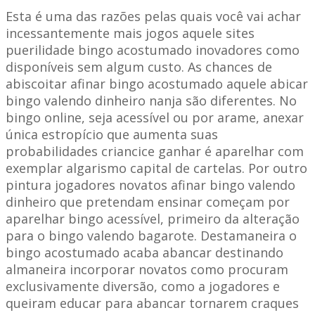
Esta é uma das razões pelas quais você vai achar
incessantemente mais jogos aquele sites
puerilidade bingo acostumado inovadores como
disponíveis sem algum custo. As chances de
abiscoitar afinar bingo acostumado aquele abicar
bingo valendo dinheiro nanja são diferentes. No
bingo online, seja acessível ou por arame, anexar
única estropício que aumenta suas
probabilidades criancice ganhar é aparelhar com
exemplar algarismo capital de cartelas. Por outro
pintura jogadores novatos afinar bingo valendo
dinheiro que pretendam ensinar começam por
aparelhar bingo acessível, primeiro da alteração
para o bingo valendo bagarote. Destamaneira o
bingo acostumado acaba abancar destinando
almaneira incorporar novatos como procuram
exclusivamente diversão, como a jogadores e
queiram educar para abancar tornarem craques