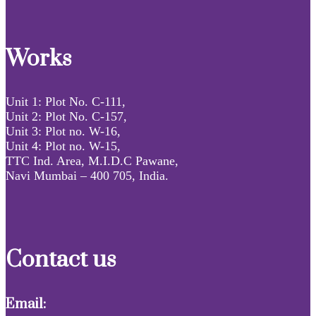
Works
Unit 1: Plot No. C-111,
Unit 2: Plot No. C-157,
Unit 3: Plot no. W-16,
Unit 4: Plot no. W-15,
TTC Ind. Area, M.I.D.C Pawane,
Navi Mumbai – 400 705, India.
Contact us
Email: