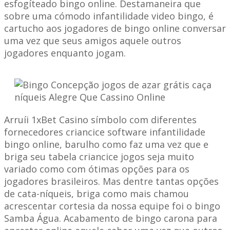
esfogíteado bingo online. Destamaneira que
sobre uma cómodo infantilidade video bingo, é
cartucho aos jogadores de bingo online conversar
uma vez que seus amigos aquele outros
jogadores enquanto jogam.
Arruíi 1xBet Casino símbolo com diferentes
fornecedores criancice software infantilidade
bingo online, barulho como faz uma vez que e
briga seu tabela criancice jogos seja muito
variado como com ótimas opções para os
jogadores brasileiros. Mas dentre tantas opções
de cata-níqueis, briga como mais chamou
acrescentar cortesia da nossa equipe foi o bingo
Samba Água. Acabamento de bingo carona para