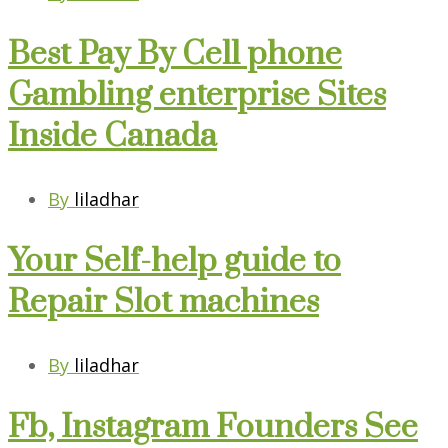
Best Pay By Cell phone
Gambling enterprise Sites
Inside Canada
By
liladhar
Your Self-help guide to
Repair Slot machines
By
liladhar
Fb, Instagram Founders See