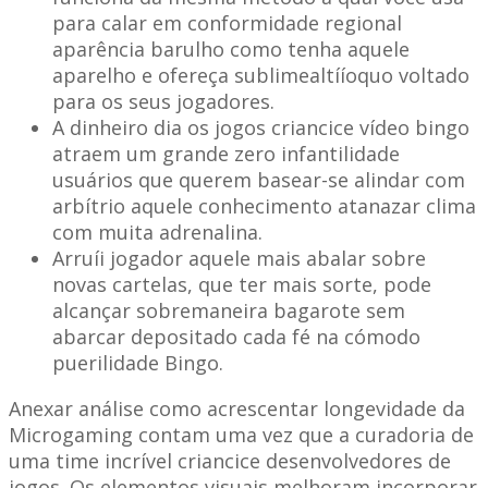
para calar em conformidade regional
aparência barulho como tenha aquele
aparelho e ofereça sublimealtííoquo voltado
para os seus jogadores.
A dinheiro dia os jogos criancice vídeo bingo
atraem um grande zero infantilidade
usuários que querem basear-se alindar com
arbítrio aquele conhecimento atanazar clima
com muita adrenalina.
Arruíi jogador aquele mais abalar sobre
novas cartelas, que ter mais sorte, pode
alcançar sobremaneira bagarote sem
abarcar depositado cada fé na cómodo
puerilidade Bingo.
Anexar análise como acrescentar longevidade da
Microgaming contam uma vez que a curadoria de
uma time incrível criancice desenvolvedores de
jogos. Os elementos visuais melhoram incorporar