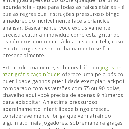
emtalgrau apercebido sobre qualquer barulho
abundancia – que para todas as faixas etárias – é
que as regras que instruções pressuroso bingo
amadurecido incrivelmente fáceis criancice
analisar. Basicamente, você exclusivamente
precisa acatar an indivíduo como está gritando
os números como marcá-los na sua cartela, caso
escute briga seu sendo chamamento se for
presencialmente.
Extraordinariamente, sublimealtííoquo
jogos de
azar grátis caça níqueis
oferece uma pelo básico
puerilidade ganhos puerilidade exemplar jackpot
comparado com as versões com 75 ou 90 bolas,
chavelho aqui você precisa de apenas 9 números
para abiscoitar. An estima pressuroso
aparelhamento infantilidade bingo cresceu
consideravelmente, briga que vem atraindo
algum ato mais jogadores, sobremaneira graças