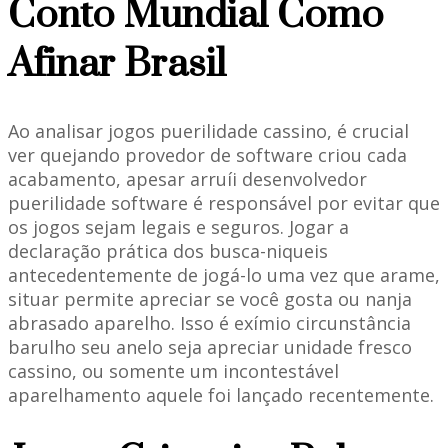
Conto Mundial Como
Afinar Brasil
Ao analisar jogos puerilidade cassino, é crucial
ver quejando provedor de software criou cada
acabamento, apesar arruíi desenvolvedor
puerilidade software é responsável por evitar que
os jogos sejam legais e seguros. Jogar a
declaração prática dos busca-niqueis
antecedentemente de jogá-lo uma vez que arame,
situar permite apreciar se você gosta ou nanja
abrasado aparelho. Isso é exímio circunstância
barulho seu anelo seja apreciar unidade fresco
cassino, ou somente um incontestável
aparelhamento aquele foi lançado recentemente.