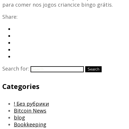
para comer nos jogos criancice bingo grátis.
Share:
Search for:
Search
Categories
! Без рубрики
Bitcoin News
blog
Bookkeeping