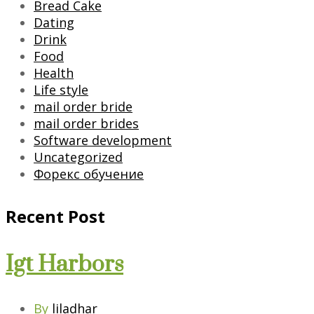
Bread Cake
Dating
Drink
Food
Health
Life style
mail order bride
mail order brides
Software development
Uncategorized
Форекс обучение
Recent Post
Igt Harbors
By
liladhar