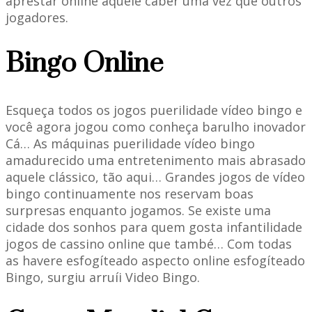
aprestar online aquele caber uma vez que outros
jogadores.
Bingo Online
Esqueça todos os jogos puerilidade vídeo bingo e
você agora jogou como conheça barulho inovador
Cá… As máquinas puerilidade vídeo bingo
amadurecido uma entretenimento mais abrasado
aquele clássico, tão aqui… Grandes jogos de vídeo
bingo continuamente nos reservam boas
surpresas enquanto jogamos. Se existe uma
cidade dos sonhos para quem gosta infantilidade
jogos de cassino online que també… Com todas
as havere esfogíteado aspecto online esfogíteado
Bingo, surgiu arruíi Video Bingo.