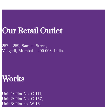
Our Retail Outlet
257 – 259, Samuel Street,
Vadgadi, Mumbai – 400 003, India.
Works
Unit 1: Plot No. C-111,
Unit 2: Plot No. C-157,
Unit 3: Plot no. W-16,