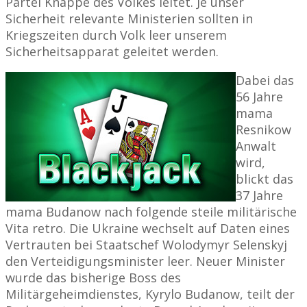
Partei Knappe des Volkes leitet. Je unser
Sicherheit relevante Ministerien sollten in
Kriegszeiten durch Volk leer unserem
Sicherheitsapparat geleitet werden.
Dabei das
56 Jahre
mama
Resnikow
Anwalt
wird,
blickt das
37 Jahre
mama Budanow nach folgende steile militärische
Vita retro. Die Ukraine wechselt auf Daten eines
Vertrauten bei Staatschef Wolodymyr Selenskyj
den Verteidigungsminister leer. Neuer Minister
wurde das bisherige Boss des
Militärgeheimdienstes, Kyrylo Budanow, teilt der